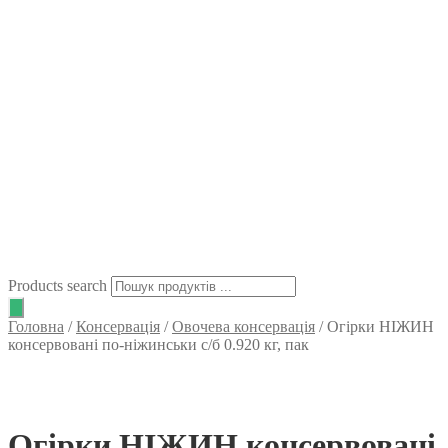
Products search
Головна
/
Консервація
/
Овочева консервація
/
Огірки НІЖИН
консервовані по-ніжинськи с/б 0.920 кг, пак
Огірки НІЖИН консервовані