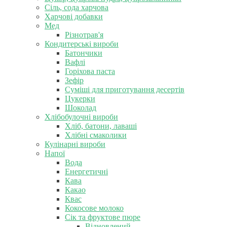
Сіль, сода харчова
Харчові добавки
Мед
Різнотрав'я
Кондитерські вироби
Батончики
Вафлі
Горіхова паста
Зефір
Суміші для приготування десертів
Цукерки
Шоколад
Хлібобулочні вироби
Хліб, батони, лаваші
Хлібні смаколики
Кулінарні вироби
Напої
Вода
Енергетичні
Кава
Какао
Квас
Кокосове молоко
Сік та фруктове пюре
Відновлений