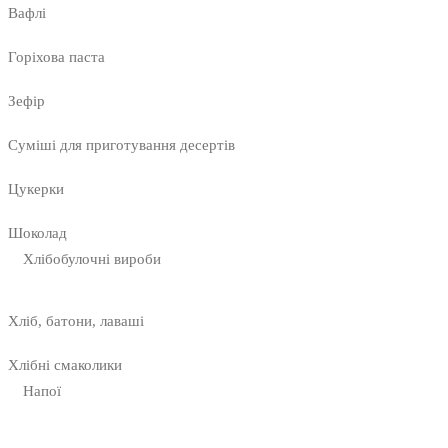
Вафлі
Горіхова паста
Зефір
Суміші для приготування десертів
Цукерки
Шоколад
Хлібобулочні вироби
Хліб, батони, лаваші
Хлібні смаколики
Напої