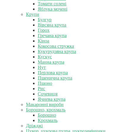
Томати солені
Яблука мочені
Крупи
Булгур
Вівсяна крупа
Горох
Гречана крупа
Кіноа
Кокосова стружка
Кукурудзяна крупа
Кускус
Манна крупа
Нут
Перлова крупа
Пшенична крупа
Пшоно
Рис
Сочевиця
Ячнева крупа
Макаронні вироби
Борошно, крохмаль
Борошно
Крохмаль
Дріжджі
Цукор, цукрова пудра, цукрозамінники