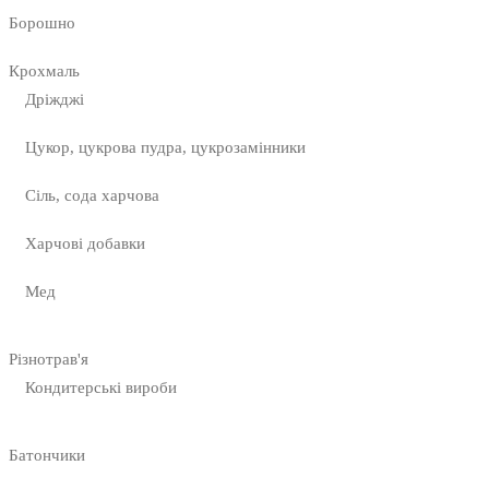
Борошно
Крохмаль
Дріжджі
Цукор, цукрова пудра, цукрозамінники
Сіль, сода харчова
Харчові добавки
Мед
Різнотрав'я
Кондитерські вироби
Батончики