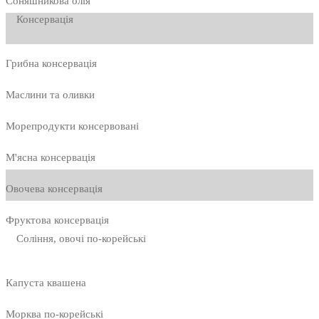
Соняшникова олія
Консервація
Грибна консервація
Маслини та оливки
Морепродукти консервовані
М'ясна консервація
Овочева консервація
Фруктова консервація
Соління, овочі по-корейські
Капуста квашена
Морква по-корейські