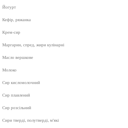
Йогурт
Кефір, ряжанка
Крем-сир
Маргарин, спред, жири кулінарні
Масло вершкове
Молоко
Сир кисломолочний
Сир плавлений
Сир розсільний
Сири тверді, полутверді, м'які