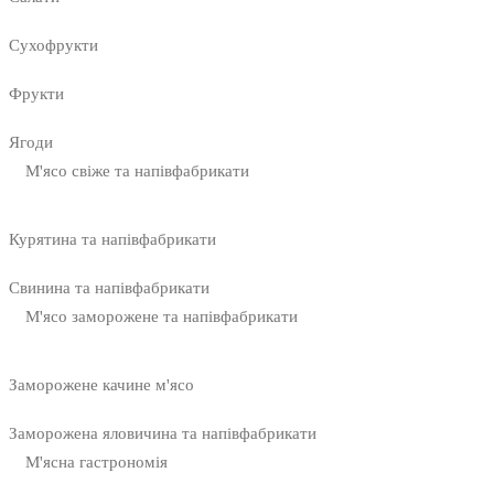
Сухофрукти
Фрукти
Ягоди
М'ясо свіже та напівфабрикати
Курятина та напівфабрикати
Свинина та напівфабрикати
М'ясо заморожене та напівфабрикати
Заморожене качине м'ясо
Заморожена яловичина та напівфабрикати
М'ясна гастрономія