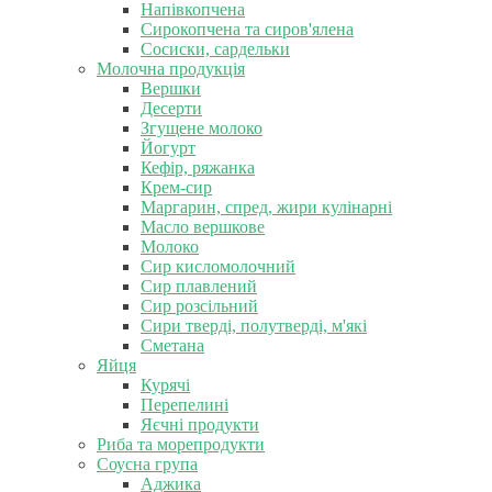
Напівкопчена
Сирокопчена та сиров'ялена
Сосиски, сардельки
Молочна продукція
Вершки
Десерти
Згущене молоко
Йогурт
Кефір, ряжанка
Крем-сир
Маргарин, спред, жири кулінарні
Масло вершкове
Молоко
Сир кисломолочний
Сир плавлений
Сир розсільний
Сири тверді, полутверді, м'які
Сметана
Яйця
Курячі
Перепелині
Яєчні продукти
Риба та морепродукти
Соусна група
Аджика