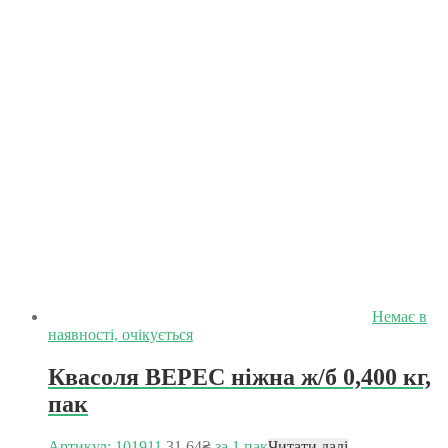
Немає в
наявності, очікується
Квасоля ВЕРЕС ніжна ж/б 0,400 кг,
пак
Артикул: 101911
31.64
₴
за 1 пак
Читати далі