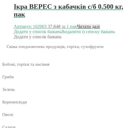
Ікра ВЕРЕС з кабачків с/б 0.500 кг,
пак
Артикул: 102903
37.84
₴
за 1 пак
Читати далі
Додати у список бажань
Видалити із списку бажань
Додати у список бажань
Свіжа плодоовочева продукція, горіхи, сухофрукти
Бобові, горіхи та насіння
Гриби
Зелень
Коренеплоди
Овочі
Салати