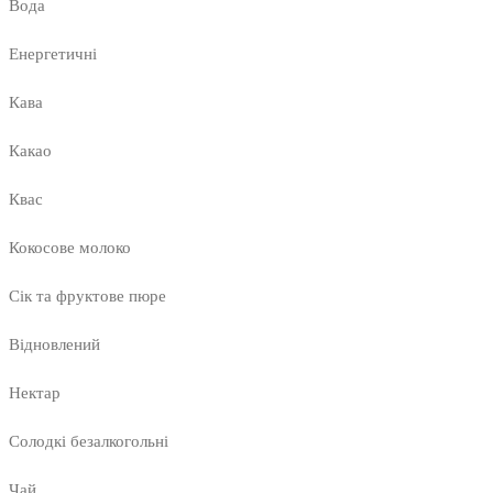
Вода
Енергетичні
Кава
Какао
Квас
Кокосове молоко
Сік та фруктове пюре
Відновлений
Нектар
Солодкі безалкогольні
Чай