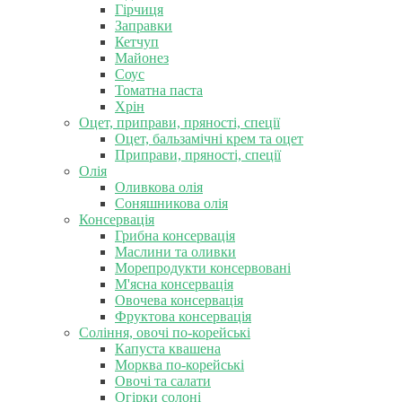
Гірчиця
Заправки
Кетчуп
Майонез
Соус
Томатна паста
Хрін
Оцет, приправи, пряності, спеції
Оцет, бальзамічні крем та оцет
Приправи, пряності, спеції
Олія
Оливкова олія
Соняшникова олія
Консервація
Грибна консервація
Маслини та оливки
Морепродукти консервовані
М'ясна консервація
Овочева консервація
Фруктова консервація
Соління, овочі по-корейські
Капуста квашена
Морква по-корейські
Овочі та салати
Огірки солоні