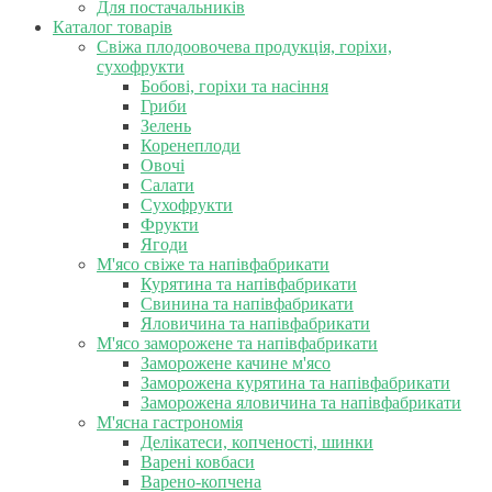
Для постачальників
Каталог товарів
Свіжа плодоовочева продукція, горіхи,
сухофрукти
Бобові, горіхи та насіння
Гриби
Зелень
Коренеплоди
Овочі
Салати
Сухофрукти
Фрукти
Ягоди
М'ясо свіже та напівфабрикати
Курятина та напівфабрикати
Свинина та напівфабрикати
Яловичина та напівфабрикати
М'ясо заморожене та напівфабрикати
Заморожене качине м'ясо
Заморожена курятина та напівфабрикати
Заморожена яловичина та напівфабрикати
М'ясна гастрономія
Делікатеси, копченості, шинки
Варені ковбаси
Варено-копчена