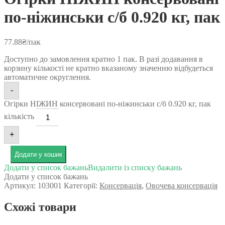
по-ніжинськи с/б 0.920 кг, пак
77.88
₴
/пак
Доступно до замовлення кратно 1 пак. В разі додавання в
корзину кількості не кратно вказаному значенню відбудеться
автоматичне округлення.
-
Огірки НІЖИН консервовані по-ніжинськи с/б 0.920 кг, пак
кількість
+
Додати у кошик
Додати у список бажань
Видалити із списку бажань
Додати у список бажань
Артикул:
103001
Категорії:
Консервація
,
Овочева консервація
Схожі товари