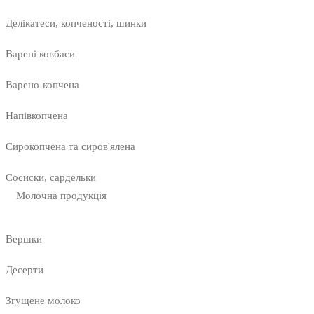
Делікатеси, копченості, шинки
Варені ковбаси
Варено-копчена
Напівкопчена
Сирокопчена та сиров'ялена
Сосиски, сардельки
Молочна продукція
Вершки
Десерти
Згущене молоко