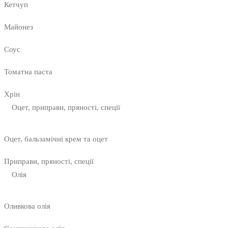
Кетчуп
Майонез
Соус
Томатна паста
Хрін
Оцет, приправи, пряності, спеції
Оцет, бальзамічні крем та оцет
Приправи, пряності, спеції
Олія
Оливкова олія