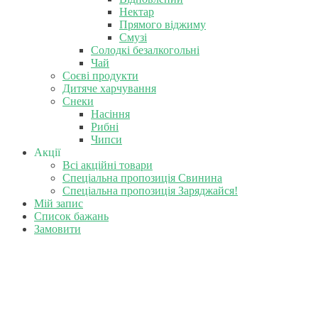
Нектар
Прямого віджиму
Смузі
Солодкі безалкогольні
Чай
Соєві продукти
Дитяче харчування
Снеки
Насіння
Рибні
Чипси
Акції
Всі акційні товари
Спеціальна пропозиція Свинина
Спеціальна пропозиція Заряджайся!
Мій запис
Список бажань
Замовити