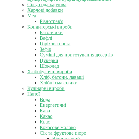
Сіль, сода харчова
Харчові добавки
Мед
Різнотрав'я
Кондитерські вироби
Батончики
Вафлі
Горіхова паста
Зефір
Суміші для приготування десертів
Цукерки
Шоколад
Хлібобулочні вироби
Хліб, батони, лаваші
Хлібні смаколики
Кулінарні вироби
Напої
Вода
Енергетичні
Кава
Какао
Квас
Кокосове молоко
Сік та фруктове пюре
Відновлений