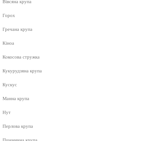
Вівсяна крупа
Горох
Гречана крупа
Кіноа
Кокосова стружка
Кукурудзяна крупа
Кускус
Манна крупа
Нут
Перлова крупа
Пшенична крупа