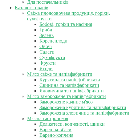
Для постачальників
Каталог товарів
Свіжа плодоовочева продукція, горіхи,
сухофрукти
Бобові, горіхи та насіння
Гриби
Зелень
Коренеплоди
Овочі
Салати
Сухофрукти
Фрукти
Ягоди
М'ясо свіже та напівфабрикати
Курятина та напівфабрикати
Свинина та напівфабрикати
Яловичина та напівфабрикати
М'ясо заморожене та напівфабрикати
Заморожене качине м'ясо
Заморожена курятина та напівфабрикати
Заморожена яловичина та напівфабрикати
М'ясна гастрономія
Делікатеси, копченості, шинки
Варені ковбаси
Варено-копчена