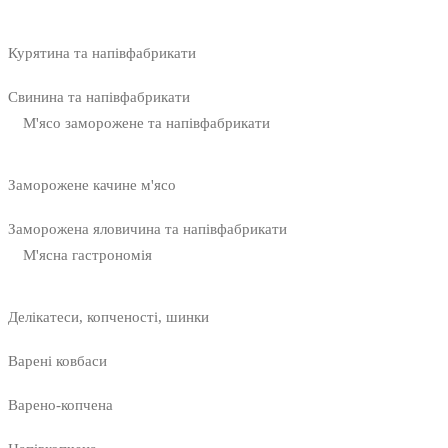
Курятина та напівфабрикати
Свинина та напівфабрикати
М'ясо заморожене та напівфабрикати
Заморожене качине м'ясо
Заморожена яловичина та напівфабрикати
М'ясна гастрономія
Делікатеси, копченості, шинки
Варені ковбаси
Варено-копчена