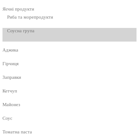
Яєчні продукти
Риба та морепродукти
Соусна група
Аджика
Гірчиця
Заправки
Кетчуп
Майонез
Соус
Томатна паста