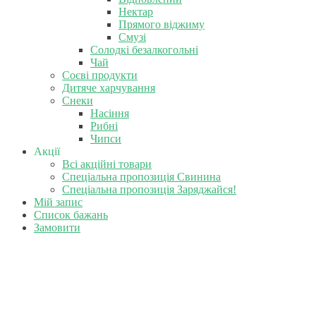
Нектар
Прямого віджиму
Смузі
Солодкі безалкогольні
Чай
Соєві продукти
Дитяче харчування
Снеки
Насіння
Рибні
Чипси
Акції
Всі акційні товари
Спеціальна пропозиція Свинина
Спеціальна пропозиція Заряджайся!
Мій запис
Список бажань
Замовити