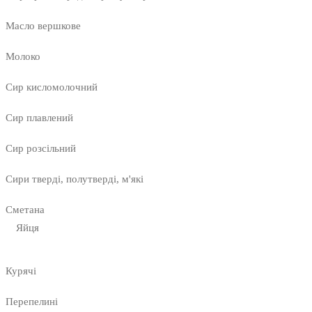
Масло вершкове
Молоко
Сир кисломолочний
Сир плавлений
Сир розсільний
Сири тверді, полутверді, м'які
Сметана
Яйця
Курячі
Перепелині