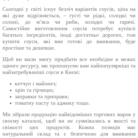
Сьогодні у світі існує безліч варіантів соусів, ціна на
які дуже відрізняється, – густі чи рідкі, солодкі чи
солоні, до м’яса чи риби, холодні чи гарячі.
Самостійне виготовлення соусів потребує купівлі
багатьох інгредієнтів, іноді достатньо дорогих, тож
купити соуси, які вже готові до вживання, буде
простіше та дешевше.
Щоб ви мали змогу придбати все необхідне в межах
одного ресурсу, ми пропонуємо вам найпопулярніші та
найзатребуваніші соуси в Києві:
кетчуп і майонез;
хрін та гірчицю;
заправки та приправи;
томатну пасту та аджику тощо.
Ми зібрали продукцію найвідоміших торгових марок у
своєму каталозі, щоб ви не сумнівались в якості та
свіжості цих продуктів. Кожна позиція має
натуральний склад та є безпечною для вживання