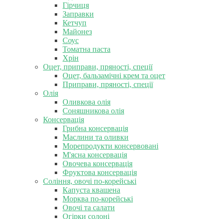
Гірчиця
Заправки
Кетчуп
Майонез
Соус
Томатна паста
Хрін
Оцет, приправи, пряності, спеції
Оцет, бальзамічні крем та оцет
Приправи, пряності, спеції
Олія
Оливкова олія
Соняшникова олія
Консервація
Грибна консервація
Маслини та оливки
Морепродукти консервовані
М'ясна консервація
Овочева консервація
Фруктова консервація
Соління, овочі по-корейські
Капуста квашена
Морква по-корейські
Овочі та салати
Огірки солоні