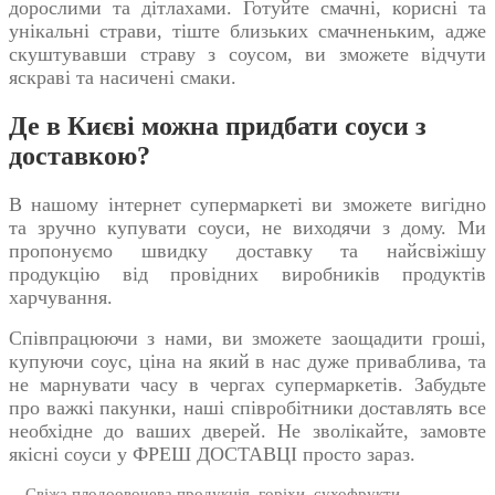
дорослими та дітлахами. Готуйте смачні, корисні та
унікальні страви, тіште близьких смачненьким, адже
скуштувавши страву з соусом, ви зможете відчути
яскраві та насичені смаки.
Де в Києві можна придбати соуси з
доставкою?
В нашому інтернет супермаркеті ви зможете вигідно
та зручно купувати соуси, не виходячи з дому. Ми
пропонуємо швидку доставку та найсвіжішу
продукцію від провідних виробників продуктів
харчування.
Співпрацюючи з нами, ви зможете заощадити гроші,
купуючи
соус, ціна
на який в нас дуже приваблива, та
не марнувати часу в чергах супермаркетів. Забудьте
про важкі пакунки, наші співробітники доставлять все
необхідне до ваших дверей. Не зволікайте, замовте
якісні соуси у ФРЕШ ДОСТАВЦІ просто зараз.
Свіжа плодоовочева продукція, горіхи, сухофрукти