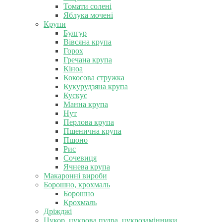
Томати солені
Яблука мочені
Крупи
Булгур
Вівсяна крупа
Горох
Гречана крупа
Кіноа
Кокосова стружка
Кукурудзяна крупа
Кускус
Манна крупа
Нут
Перлова крупа
Пшенична крупа
Пшоно
Рис
Сочевиця
Ячнева крупа
Макаронні вироби
Борошно, крохмаль
Борошно
Крохмаль
Дріжджі
Цукор, цукрова пудра, цукрозамінники