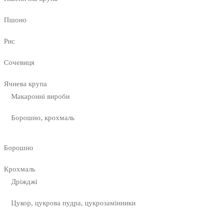
Пшоно
Рис
Сочевиця
Ячнева крупа
Макаронні вироби
Борошно, крохмаль
Борошно
Крохмаль
Дріжджі
Цукор, цукрова пудра, цукрозамінники