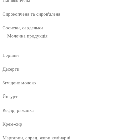
Напівкопчена
Сирокопчена та сиров'ялена
Сосиски, сардельки
Молочна продукція
Вершки
Десерти
Згущене молоко
Йогурт
Кефір, ряжанка
Крем-сир
Маргарин, спред, жири кулінарні