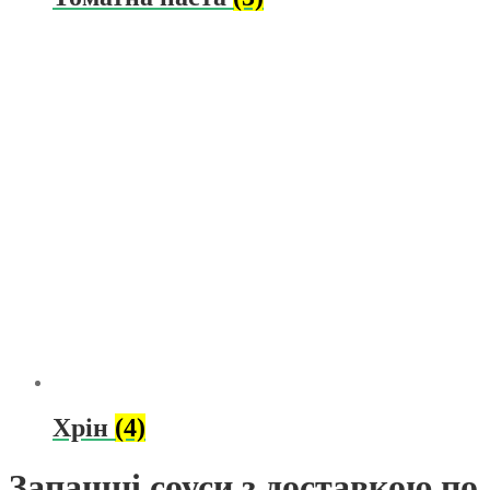
Хрін
(4)
Запашні соуси з доставкою по