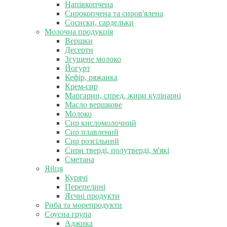
Напівкопчена
Сирокопчена та сиров'ялена
Сосиски, сардельки
Молочна продукція
Вершки
Десерти
Згущене молоко
Йогурт
Кефір, ряжанка
Крем-сир
Маргарин, спред, жири кулінарні
Масло вершкове
Молоко
Сир кисломолочний
Сир плавлений
Сир розсільний
Сири тверді, полутверді, м'які
Сметана
Яйця
Курячі
Перепелині
Яєчні продукти
Риба та морепродукти
Соусна група
Аджика