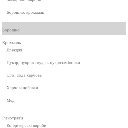
Борошно, крохмаль
Борошно
Крохмаль
Дріжджі
Цукор, цукрова пудра, цукрозамінники
Сіль, сода харчова
Харчові добавки
Мед
Різнотрав'я
Кондитерські вироби