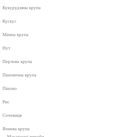
Кукурудзяна крупа
Кускус
Манна крупа
Нут
Перлова крупа
Пшенична крупа
Пшоно
Рис
Сочевиця
Ячнева крупа
Макаронні вироби