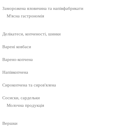
Заморожена яловичина та напівфабрикати
М'ясна гастрономія
Делікатеси, копченості, шинки
Варені ковбаси
Варено-копчена
Напівкопчена
Сирокопчена та сиров'ялена
Сосиски, сардельки
Молочна продукція
Вершки