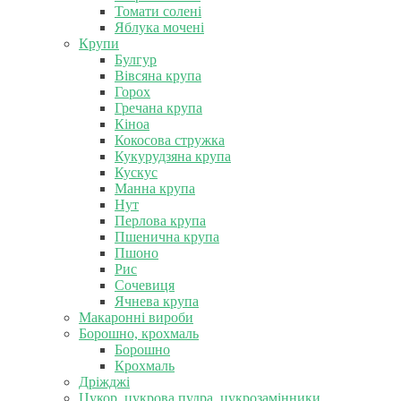
Томати солені
Яблука мочені
Крупи
Булгур
Вівсяна крупа
Горох
Гречана крупа
Кіноа
Кокосова стружка
Кукурудзяна крупа
Кускус
Манна крупа
Нут
Перлова крупа
Пшенична крупа
Пшоно
Рис
Сочевиця
Ячнева крупа
Макаронні вироби
Борошно, крохмаль
Борошно
Крохмаль
Дріжджі
Цукор, цукрова пудра, цукрозамінники