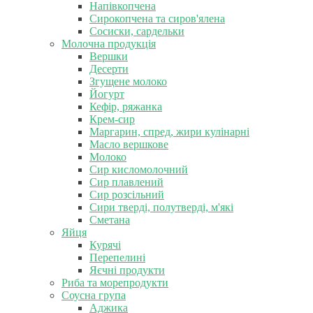
Напівкопчена
Сирокопчена та сиров'ялена
Сосиски, сардельки
Молочна продукція
Вершки
Десерти
Згущене молоко
Йогурт
Кефір, ряжанка
Крем-сир
Маргарин, спред, жири кулінарні
Масло вершкове
Молоко
Сир кисломолочний
Сир плавлений
Сир розсільний
Сири тверді, полутверді, м'які
Сметана
Яйця
Курячі
Перепелині
Яєчні продукти
Риба та морепродукти
Соусна група
Аджика