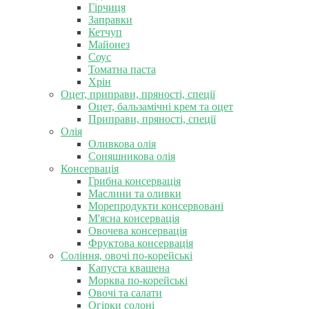
Гірчиця
Заправки
Кетчуп
Майонез
Соус
Томатна паста
Хрін
Оцет, приправи, пряності, спеції
Оцет, бальзамічні крем та оцет
Приправи, пряності, спеції
Олія
Оливкова олія
Соняшникова олія
Консервація
Грибна консервація
Маслини та оливки
Морепродукти консервовані
М'ясна консервація
Овочева консервація
Фруктова консервація
Соління, овочі по-корейські
Капуста квашена
Морква по-корейські
Овочі та салати
Огірки солоні