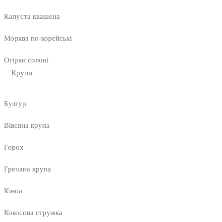
Капуста квашена
Морква по-корейські
Огірки солоні
Крупи
Булгур
Вівсяна крупа
Горох
Гречана крупа
Кіноа
Кокосова стружка