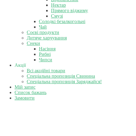
Нектар
Прямого віджиму
Смузі
Солодкі безалкогольні
Чай
Соєві продукти
Дитяче харчування
Снеки
Насіння
Рибні
Чипси
Акції
Всі акційні товари
Спеціальна пропозиція Свинина
Спеціальна пропозиція Заряджайся!
Мій запис
Список бажань
Замовити