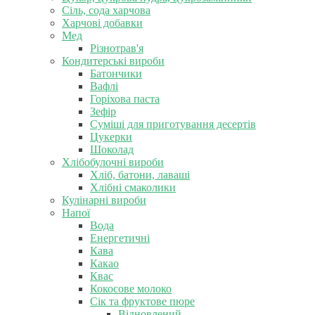
Сіль, сода харчова
Харчові добавки
Мед
Різнотрав'я
Кондитерські вироби
Батончики
Вафлі
Горіхова паста
Зефір
Суміші для приготування десертів
Цукерки
Шоколад
Хлібобулочні вироби
Хліб, батони, лаваші
Хлібні смаколики
Кулінарні вироби
Напої
Вода
Енергетичні
Кава
Какао
Квас
Кокосове молоко
Сік та фруктове пюре
Відновлений