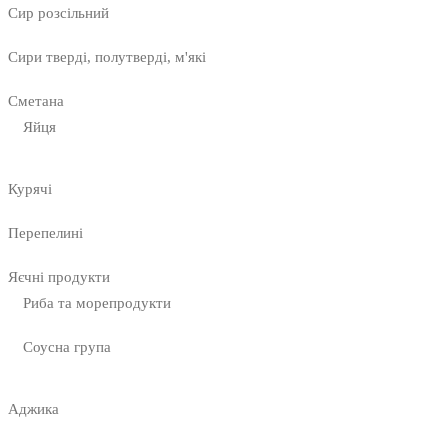
Сир розсільний
Сири тверді, полутверді, м'які
Сметана
Яйця
Курячі
Перепелині
Яєчні продукти
Риба та морепродукти
Соусна група
Аджика