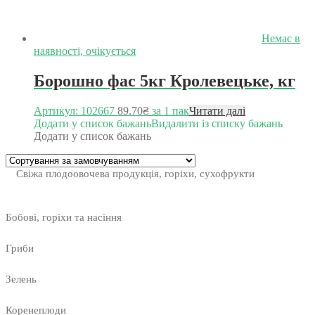
Немає в
наявності, очікується
Борошно фас 5кг Кролевецьке, кг
Артикул: 102667
89.70
₴
за 1 пак
Читати далі
Додати у список бажань
Видалити із списку бажань
Додати у список бажань
Свіжа плодоовочева продукція, горіхи, сухофрукти
Бобові, горіхи та насіння
Гриби
Зелень
Коренеплоди