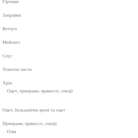
Гірчиця
Заправки
Кетчуп
Майонез
Соус
Томатна паста
Хрін
Оцет, приправи, пряності, спеції
Оцет, бальзамічні крем та оцет
Приправи, пряності, спеції
Олія