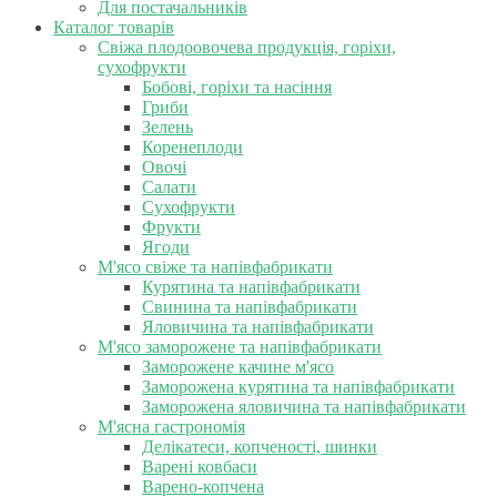
Для постачальників
Каталог товарів
Свіжа плодоовочева продукція, горіхи,
сухофрукти
Бобові, горіхи та насіння
Гриби
Зелень
Коренеплоди
Овочі
Салати
Сухофрукти
Фрукти
Ягоди
М'ясо свіже та напівфабрикати
Курятина та напівфабрикати
Свинина та напівфабрикати
Яловичина та напівфабрикати
М'ясо заморожене та напівфабрикати
Заморожене качине м'ясо
Заморожена курятина та напівфабрикати
Заморожена яловичина та напівфабрикати
М'ясна гастрономія
Делікатеси, копченості, шинки
Варені ковбаси
Варено-копчена