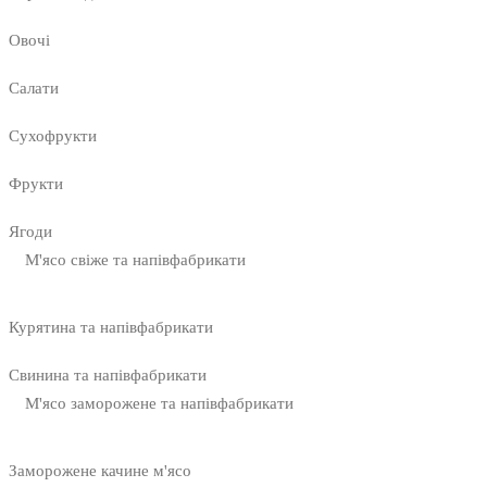
Овочі
Салати
Сухофрукти
Фрукти
Ягоди
М'ясо свіже та напівфабрикати
Курятина та напівфабрикати
Свинина та напівфабрикати
М'ясо заморожене та напівфабрикати
Заморожене качине м'ясо