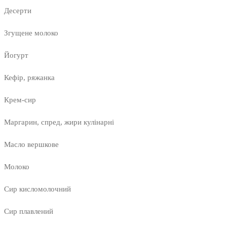
Десерти
Згущене молоко
Йогурт
Кефір, ряжанка
Крем-сир
Маргарин, спред, жири кулінарні
Масло вершкове
Молоко
Сир кисломолочний
Сир плавлений