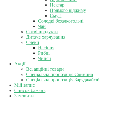
Нектар
Прямого віджиму
Смузі
Солодкі безалкогольні
Чай
Соєві продукти
Дитяче харчування
Снеки
Насіння
Рибні
Чипси
Акції
Всі акційні товари
Спеціальна пропозиція Свинина
Спеціальна пропозиція Заряджайся!
Мій запис
Список бажань
Замовити