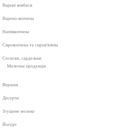
Варені ковбаси
Варено-копчена
Напівкопчена
Сирокопчена та сиров'ялена
Сосиски, сардельки
Молочна продукція
Вершки
Десерти
Згущене молоко
Йогурт