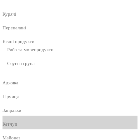
Курячі
Перепелині
Яєчні продукти
Риба та морепродукти
Соусна група
Аджика
Гірчиця
Заправки
Кетчуп
Майонез