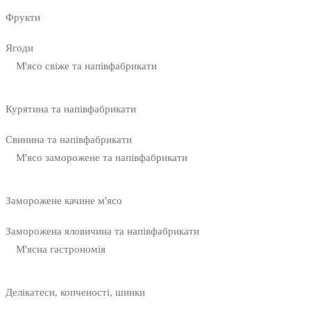
Фрукти
Ягоди
М'ясо свіже та напівфабрикати
Курятина та напівфабрикати
Свинина та напівфабрикати
М'ясо заморожене та напівфабрикати
Заморожене качине м'ясо
Заморожена яловичина та напівфабрикати
М'ясна гастрономія
Делікатеси, копченості, шинки