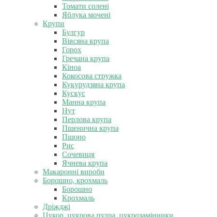
Томати солені
Яблука мочені
Крупи
Булгур
Вівсяна крупа
Горох
Гречана крупа
Кіноа
Кокосова стружка
Кукурудзяна крупа
Кускус
Манна крупа
Нут
Перлова крупа
Пшенична крупа
Пшоно
Рис
Сочевиця
Ячнева крупа
Макаронні вироби
Борошно, крохмаль
Борошно
Крохмаль
Дріжджі
Цукор, цукрова пудра, цукрозамінники