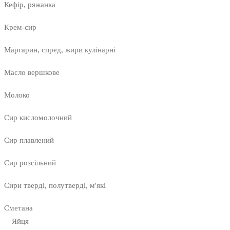
Кефір, ряжанка
Крем-сир
Маргарин, спред, жири кулінарні
Масло вершкове
Молоко
Сир кисломолочний
Сир плавлений
Сир розсільний
Сири тверді, полутверді, м'які
Сметана
Яйця