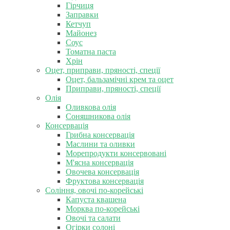
Гірчиця
Заправки
Кетчуп
Майонез
Соус
Томатна паста
Хрін
Оцет, приправи, пряності, спеції
Оцет, бальзамічні крем та оцет
Приправи, пряності, спеції
Олія
Оливкова олія
Соняшникова олія
Консервація
Грибна консервація
Маслини та оливки
Морепродукти консервовані
М'ясна консервація
Овочева консервація
Фруктова консервація
Соління, овочі по-корейські
Капуста квашена
Морква по-корейські
Овочі та салати
Огірки солоні