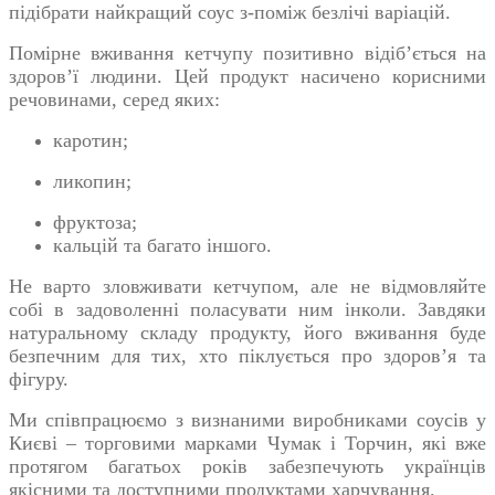
підібрати найкращий соус з-поміж безлічі варіацій.
Помірне вживання кетчупу позитивно відіб’ється на
здоров’ї людини. Цей продукт насичено корисними
речовинами, серед яких:
каротин;
ликопин;
фруктоза;
кальцій та багато іншого.
Не варто зловживати кетчупом, але не відмовляйте
собі в задоволенні поласувати ним інколи. Завдяки
натуральному складу продукту, його вживання буде
безпечним для тих, хто піклується про здоров’я та
фігуру.
Ми співпрацюємо з визнаними виробниками соусів у
Києві – торговими марками Чумак і Торчин, які вже
протягом багатьох років забезпечують українців
якісними та доступними продуктами харчування.