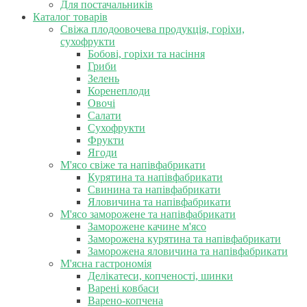
Для постачальників
Каталог товарів
Свіжа плодоовочева продукція, горіхи,
сухофрукти
Бобові, горіхи та насіння
Гриби
Зелень
Коренеплоди
Овочі
Салати
Сухофрукти
Фрукти
Ягоди
М'ясо свіже та напівфабрикати
Курятина та напівфабрикати
Свинина та напівфабрикати
Яловичина та напівфабрикати
М'ясо заморожене та напівфабрикати
Заморожене качине м'ясо
Заморожена курятина та напівфабрикати
Заморожена яловичина та напівфабрикати
М'ясна гастрономія
Делікатеси, копченості, шинки
Варені ковбаси
Варено-копчена