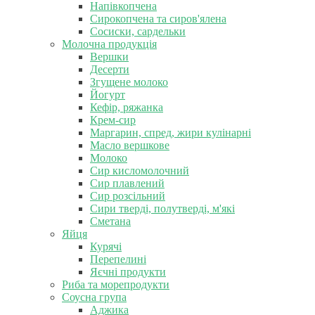
Напівкопчена
Сирокопчена та сиров'ялена
Сосиски, сардельки
Молочна продукція
Вершки
Десерти
Згущене молоко
Йогурт
Кефір, ряжанка
Крем-сир
Маргарин, спред, жири кулінарні
Масло вершкове
Молоко
Сир кисломолочний
Сир плавлений
Сир розсільний
Сири тверді, полутверді, м'які
Сметана
Яйця
Курячі
Перепелині
Яєчні продукти
Риба та морепродукти
Соусна група
Аджика