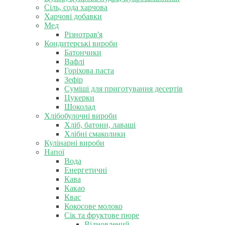
Сіль, сода харчова
Харчові добавки
Мед
Різнотрав'я
Кондитерські вироби
Батончики
Вафлі
Горіхова паста
Зефір
Суміші для приготування десертів
Цукерки
Шоколад
Хлібобулочні вироби
Хліб, батони, лаваші
Хлібні смаколики
Кулінарні вироби
Напої
Вода
Енергетичні
Кава
Какао
Квас
Кокосове молоко
Сік та фруктове пюре
Відновлений