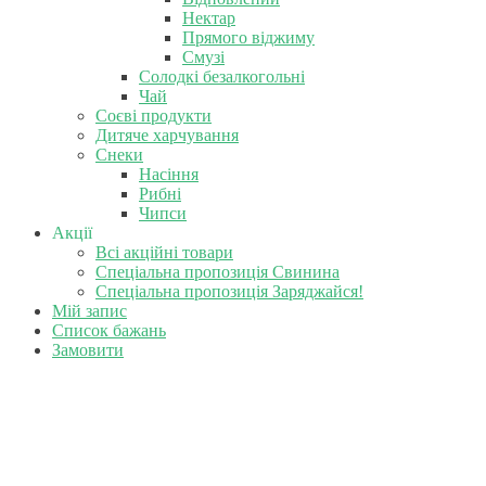
Нектар
Прямого віджиму
Смузі
Солодкі безалкогольні
Чай
Соєві продукти
Дитяче харчування
Снеки
Насіння
Рибні
Чипси
Акції
Всі акційні товари
Спеціальна пропозиція Свинина
Спеціальна пропозиція Заряджайся!
Мій запис
Список бажань
Замовити