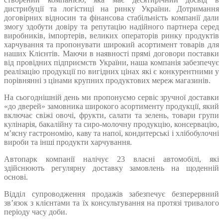
дистрибуції та логістиці на ринку України. Дотримання
договірних відносин та фінансова стабільність компанії дали
змогу здобути довіру та репутацію надійного партнера серед
виробників, імпортерів, великих операторів ринку продуктів
харчування та пропонувати широкий асортимент товарів для
наших Клієнтів. Маючи в наявності прямі договори поставки
від провідних підприємств України, наша компанія забезпечує
реалізацію продукції по вигідних цінах які є конкурентними у
порівнянні з цінами крупних продуктових мереж магазинів.
На сьогоднішній день ми пропонуємо сервіс зручної доставки
«до дверей» замовника широкого асортименту продукції, який
включає свіжі овочі, фрукти, салати та зелень, товари групи
кулінарія, бакалійну та сиро-молочну продукцію, консервацію,
м’ясну гастрономію, каву та напої, кондитерські і хлібобулочні
вироби та інші продукти харчування.
Автопарк компанії налічує 23 власні автомобілі, які
здійснюють регулярну доставку замовлень на щоденній
основі.
Відділ супроводження продажів забезпечує безперервний
зв’язок з клієнтами та їх консультування на протязі тривалого
періоду часу доби.