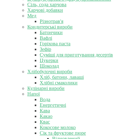
Сіль, сода харчова
Харчові добавки
Мед
Різнотрав'я
Кондитерські вироби
Батончики
Вафлі
Горіхова паста
Зефір
Суміші для приготування десертів
Цукерки
Шоколад
Хлібобулочні вироби
Хліб, батони, лаваші
Хлібні смаколики
Кулінарні вироби
Напої
Вода
Енергетичні
Кава
Какао
Квас
Кокосове молоко
Сік та фруктове пюре
Відновлений