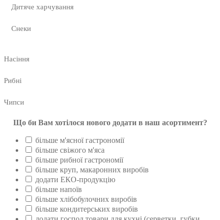
Дитяче харчування
Снеки
Насіння
Рибні
Чипси
Що би Вам хотілося нового додати в наш асортимент?
більше м'ясної гастрономії
більше свіжого м'яса
більше рибної гастрономії
більше круп, макаронних виробів
додати ЕКО-продукцію
більше напоїв
більше хлібобулочних виробів
більше кондитерських виробів
додати господ.товари для кухні (серветки, губки