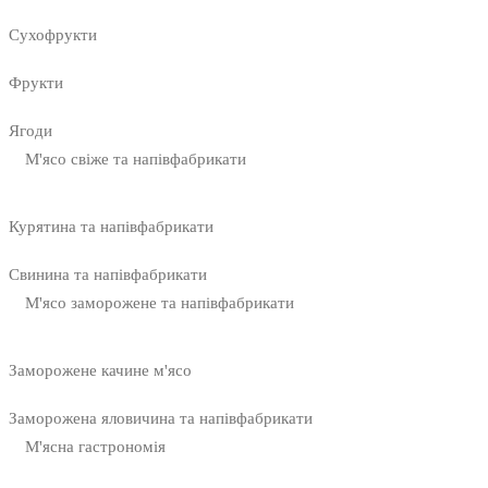
Сухофрукти
Фрукти
Ягоди
М'ясо свіже та напівфабрикати
Курятина та напівфабрикати
Свинина та напівфабрикати
М'ясо заморожене та напівфабрикати
Заморожене качине м'ясо
Заморожена яловичина та напівфабрикати
М'ясна гастрономія