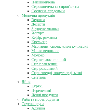
Напівкопчена
Сирокопчена та сиров'ялена
Сосиски, сардельки
Молочна продукція
Вершки
Десерти
Згущене молоко
Йогурт
Кефір, ряжанка
Крем-сир
Маргарин, спред, жири кулінарні
Масло вершкове
Молоко
Сир кисломолочний
Сир плавлений
Сир розсільний
Сири тверді, полутверді, м'які
Сметана
Яйця
Курячі
Перепелині
Яєчні продукти
Риба та морепродукти
Соусна група
Аджика