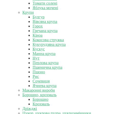
Томати солені
Яблука мочені
Крупи
Булгур
Вівсяна крупа
Горох
Гречана крупа
Кіноа
Кокосова стружка
Кукурудзяна крупа
Кускус
Манна крупа
Нут
Перлова крупа
Пшенична крупа
Пшоно
Рис
Сочевиця
Ячнева крупа
Макаронні вироби
Борошно, крохмаль
Борошно
Крохмаль
Дріжджі
Цукор, цукрова пудра, цукрозамінники