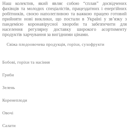
Наш колектив, який являє собою “сплав” досвідчених
фахівців та молодих спеціалістів, працездатних і енергійних
робітників, своєю наполегливою та важкою працею готовий
прийняти нові виклики, що постали в Україні у зв’язку з
пандемією коронавірусної хвороби та забезпечити для
населення регулярну доставку широкого асортименту
продуктів харчування за вигідними цінами.
Свіжа плодоовочева продукція, горіхи, сухофрукти
Бобові, горіхи та насіння
Гриби
Зелень
Коренеплоди
Овочі
Салати