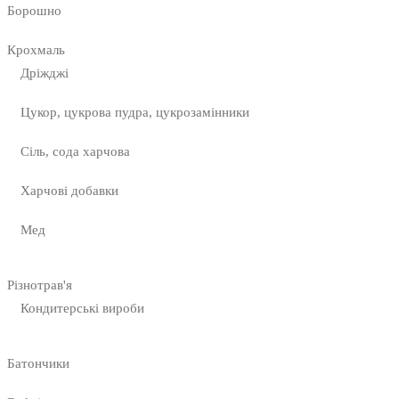
Борошно
Крохмаль
Дріжджі
Цукор, цукрова пудра, цукрозамінники
Сіль, сода харчова
Харчові добавки
Мед
Різнотрав'я
Кондитерські вироби
Батончики