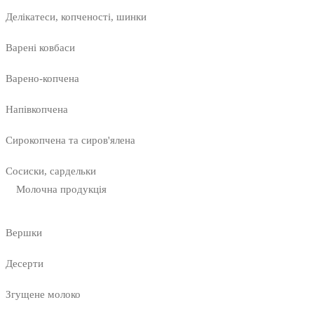
Делікатеси, копченості, шинки
Варені ковбаси
Варено-копчена
Напівкопчена
Сирокопчена та сиров'ялена
Сосиски, сардельки
Молочна продукція
Вершки
Десерти
Згущене молоко