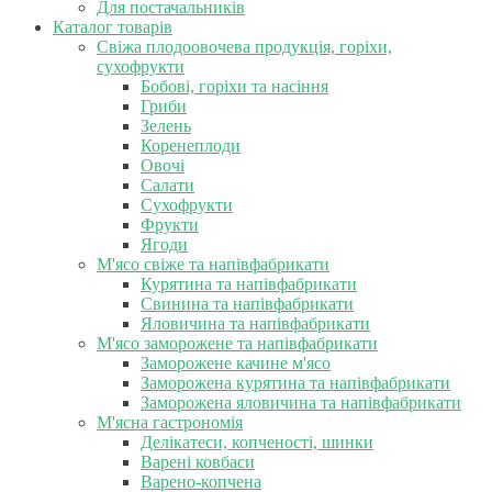
Для постачальників
Каталог товарів
Свіжа плодоовочева продукція, горіхи,
сухофрукти
Бобові, горіхи та насіння
Гриби
Зелень
Коренеплоди
Овочі
Салати
Сухофрукти
Фрукти
Ягоди
М'ясо свіже та напівфабрикати
Курятина та напівфабрикати
Свинина та напівфабрикати
Яловичина та напівфабрикати
М'ясо заморожене та напівфабрикати
Заморожене качине м'ясо
Заморожена курятина та напівфабрикати
Заморожена яловичина та напівфабрикати
М'ясна гастрономія
Делікатеси, копченості, шинки
Варені ковбаси
Варено-копчена