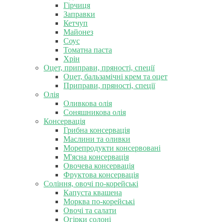
Гірчиця
Заправки
Кетчуп
Майонез
Соус
Томатна паста
Хрін
Оцет, приправи, пряності, спеції
Оцет, бальзамічні крем та оцет
Приправи, пряності, спеції
Олія
Оливкова олія
Соняшникова олія
Консервація
Грибна консервація
Маслини та оливки
Морепродукти консервовані
М'ясна консервація
Овочева консервація
Фруктова консервація
Соління, овочі по-корейські
Капуста квашена
Морква по-корейські
Овочі та салати
Огірки солоні