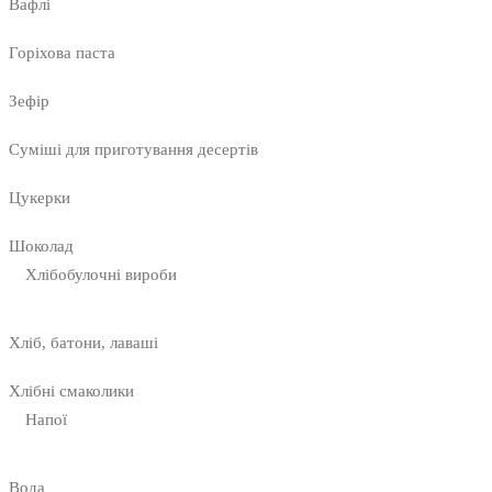
Вафлі
Горіхова паста
Зефір
Суміші для приготування десертів
Цукерки
Шоколад
Хлібобулочні вироби
Хліб, батони, лаваші
Хлібні смаколики
Напої
Вода