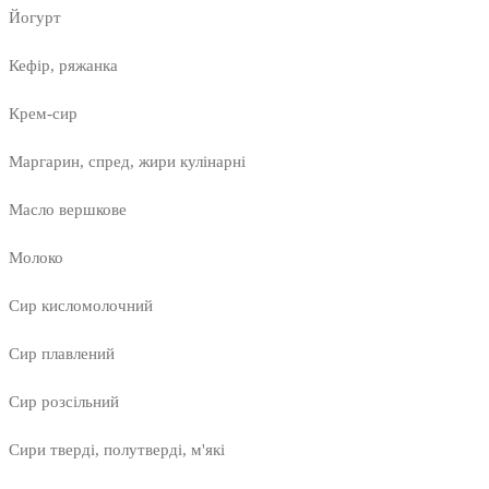
Йогурт
Кефір, ряжанка
Крем-сир
Маргарин, спред, жири кулінарні
Масло вершкове
Молоко
Сир кисломолочний
Сир плавлений
Сир розсільний
Сири тверді, полутверді, м'які