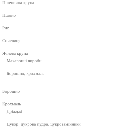
Пшенична крупа
Пшоно
Рис
Сочевиця
Ячнева крупа
Макаронні вироби
Борошно, крохмаль
Борошно
Крохмаль
Дріжджі
Цукор, цукрова пудра, цукрозамінники