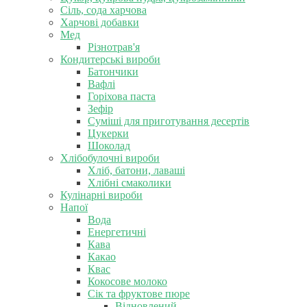
Сіль, сода харчова
Харчові добавки
Мед
Різнотрав'я
Кондитерські вироби
Батончики
Вафлі
Горіхова паста
Зефір
Суміші для приготування десертів
Цукерки
Шоколад
Хлібобулочні вироби
Хліб, батони, лаваші
Хлібні смаколики
Кулінарні вироби
Напої
Вода
Енергетичні
Кава
Какао
Квас
Кокосове молоко
Сік та фруктове пюре
Відновлений