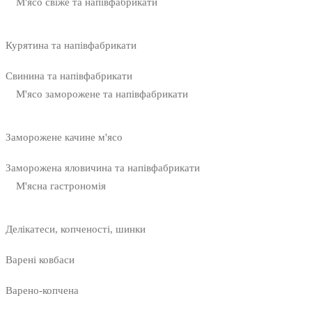
М'ясо свіже та напівфабрикати
Курятина та напівфабрикати
Свинина та напівфабрикати
М'ясо заморожене та напівфабрикати
Заморожене качине м'ясо
Заморожена яловичина та напівфабрикати
М'ясна гастрономія
Делікатеси, копченості, шинки
Варені ковбаси
Варено-копчена