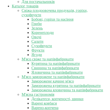
Для постачальників
Каталог товарів
Свіжа плодоовочева продукція, горіхи,
сухофрукти
Бобові, горіхи та насіння
Гриби
Зелень
Коренеплоди
Овочі
Салати
Сухофрукти
Фрукти
Ягоди
М'ясо свіже та напівфабрикати
Курятина та напівфабрикати
Свинина та напівфабрикати
Яловичина та напівфабрикати
М'ясо заморожене та напівфабрикати
Заморожене качине м'ясо
Заморожена курятина та напівфабрикати
Заморожена яловичина та напівфабрикати
М'ясна гастрономія
Делікатеси, копченості, шинки
Варені ковбаси
Варено-копчена