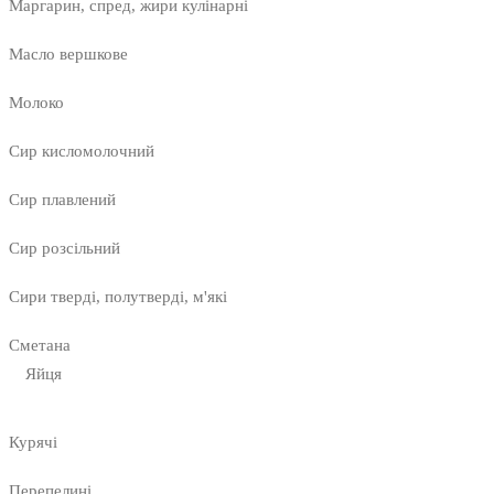
Маргарин, спред, жири кулінарні
Масло вершкове
Молоко
Сир кисломолочний
Сир плавлений
Сир розсільний
Сири тверді, полутверді, м'які
Сметана
Яйця
Курячі
Перепелині