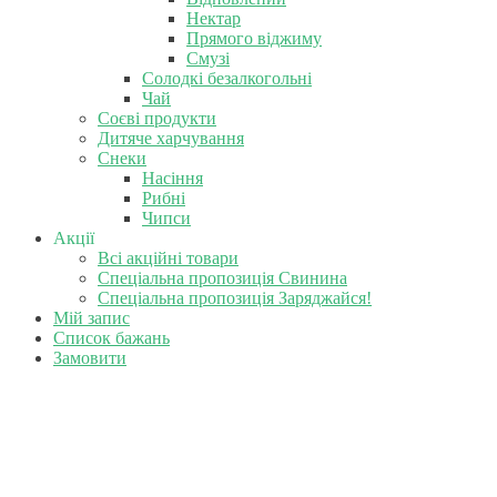
Нектар
Прямого віджиму
Смузі
Солодкі безалкогольні
Чай
Соєві продукти
Дитяче харчування
Снеки
Насіння
Рибні
Чипси
Акції
Всі акційні товари
Спеціальна пропозиція Свинина
Спеціальна пропозиція Заряджайся!
Мій запис
Список бажань
Замовити