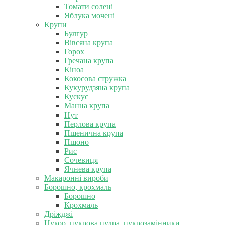
Томати солені
Яблука мочені
Крупи
Булгур
Вівсяна крупа
Горох
Гречана крупа
Кіноа
Кокосова стружка
Кукурудзяна крупа
Кускус
Манна крупа
Нут
Перлова крупа
Пшенична крупа
Пшоно
Рис
Сочевиця
Ячнева крупа
Макаронні вироби
Борошно, крохмаль
Борошно
Крохмаль
Дріжджі
Цукор, цукрова пудра, цукрозамінники