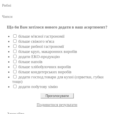
Рибні
Чипси
Що би Вам хотілося нового додати в наш асортимент?
більше м'ясної гастрономії
більше свіжого м'яса
більше рибної гастрономії
більше круп, макаронних виробів
додати ЕКО-продукцію
більше напоїв
більше хлібобулочних виробів
більше кондитерських виробів
додати господ.товари для кухні (серветки, губки
тощо)
додати побутову хімію
Подивитися результати
Зачекайте ...