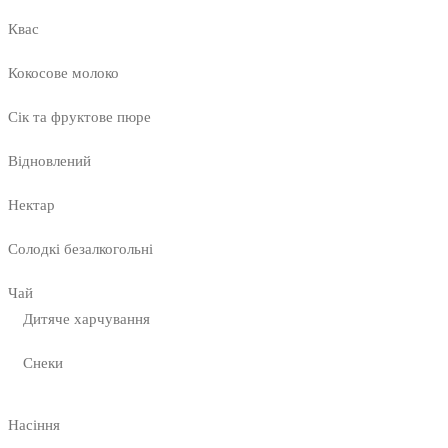
Квас
Кокосове молоко
Сік та фруктове пюре
Відновлений
Нектар
Солодкі безалкогольні
Чай
Дитяче харчування
Снеки
Насіння