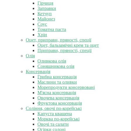
Гірчиця
Заправки
Кетчуп
Майонез
Соус
Томатна паста
Хрін
Оцет, приправи, пряності, спеції
Оцет, бальзамічні крем та оцет
Приправи, пряності, спеції
Олія
Оливкова олія
Соняшникова олія
Консервація
Грибна консервація
Маслини та оливки
Морепродукти консервовані
М'ясна консервація
Овочева консервація
Фруктова консервація
Соління, овочі по-корейські
Капуста квашена
Морква по-корейські
Овочі та салати
Огірки солоні