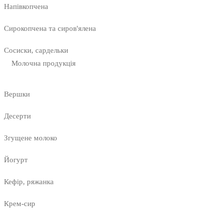
Напівкопчена
Сирокопчена та сиров'ялена
Сосиски, сардельки
Молочна продукція
Вершки
Десерти
Згущене молоко
Йогурт
Кефір, ряжанка
Крем-сир