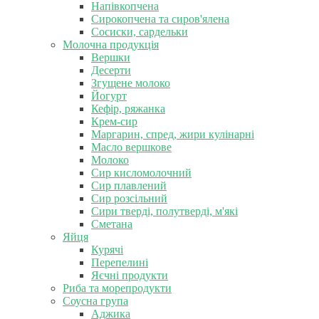
Напівкопчена
Сирокопчена та сиров'ялена
Сосиски, сардельки
Молочна продукція
Вершки
Десерти
Згущене молоко
Йогурт
Кефір, ряжанка
Крем-сир
Маргарин, спред, жири кулінарні
Масло вершкове
Молоко
Сир кисломолочний
Сир плавлений
Сир розсільний
Сири тверді, полутверді, м'які
Сметана
Яйця
Курячі
Перепелині
Яєчні продукти
Риба та морепродукти
Соусна група
Аджика