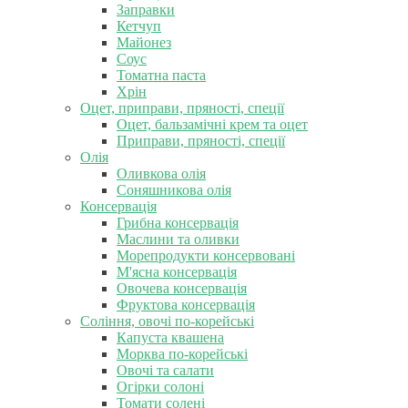
Заправки
Кетчуп
Майонез
Соус
Томатна паста
Хрін
Оцет, приправи, пряності, спеції
Оцет, бальзамічні крем та оцет
Приправи, пряності, спеції
Олія
Оливкова олія
Соняшникова олія
Консервація
Грибна консервація
Маслини та оливки
Морепродукти консервовані
М'ясна консервація
Овочева консервація
Фруктова консервація
Соління, овочі по-корейські
Капуста квашена
Морква по-корейські
Овочі та салати
Огірки солоні
Томати солені