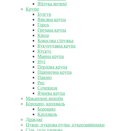
Яблука мочені
Крупи
Булгур
Вівсяна крупа
Горох
Гречана крупа
Кіноа
Кокосова стружка
Кукурудзяна крупа
Кускус
Манна крупа
Нут
Перлова крупа
Пшенична крупа
Пшоно
Рис
Сочевиця
Ячнева крупа
Макаронні вироби
Борошно, крохмаль
Борошно
Крохмаль
Дріжджі
Цукор, цукрова пудра, цукрозамінники
Сіль, сода харчова