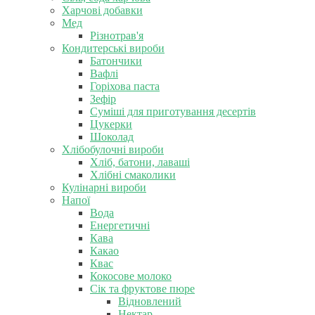
Харчові добавки
Мед
Різнотрав'я
Кондитерські вироби
Батончики
Вафлі
Горіхова паста
Зефір
Суміші для приготування десертів
Цукерки
Шоколад
Хлібобулочні вироби
Хліб, батони, лаваші
Хлібні смаколики
Кулінарні вироби
Напої
Вода
Енергетичні
Кава
Какао
Квас
Кокосове молоко
Сік та фруктове пюре
Відновлений
Нектар