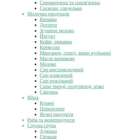
Сирокопчена та сиров'ялена
Сосиски, сардельки
Молочна продукція
Вершки
Десерти
Згущене молоко
Йогурт
Кефір, ряжанка
Крем-сир
Маргарин, спред, жири кулінарні
Масло вершкове
Молоко
Сир кисломолочний
Сир плавлений
Сир розсільний
Сири тверді, полутверді, м'які
Сметана
Яйця
Курячі
Перепелині
Яєчні продукти
Риба та морепродукти
Соусна група
Аджика
Гірчиця