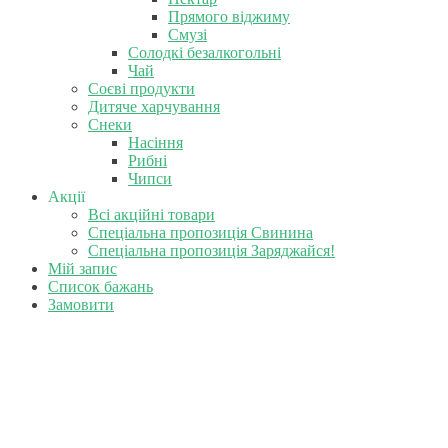
Прямого віджиму
Смузі
Солодкі безалкогольні
Чай
Соєві продукти
Дитяче харчування
Снеки
Насіння
Рибні
Чипси
Акції
Всі акційні товари
Спеціальна пропозиція Свинина
Спеціальна пропозиція Заряджайся!
Мій запис
Список бажань
Замовити