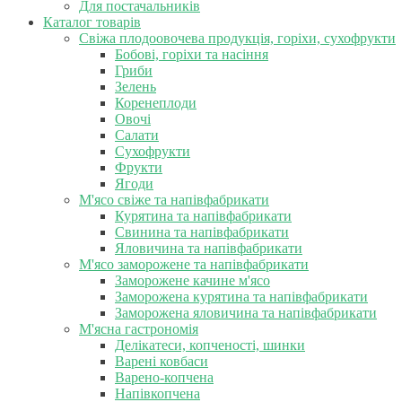
Для постачальників
Каталог товарів
Свіжа плодоовочева продукція, горіхи, сухофрукти
Бобові, горіхи та насіння
Гриби
Зелень
Коренеплоди
Овочі
Салати
Сухофрукти
Фрукти
Ягоди
М'ясо свіже та напівфабрикати
Курятина та напівфабрикати
Свинина та напівфабрикати
Яловичина та напівфабрикати
М'ясо заморожене та напівфабрикати
Заморожене качине м'ясо
Заморожена курятина та напівфабрикати
Заморожена яловичина та напівфабрикати
М'ясна гастрономія
Делікатеси, копченості, шинки
Варені ковбаси
Варено-копчена
Напівкопчена