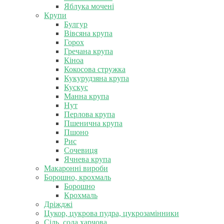
Яблука мочені
Крупи
Булгур
Вівсяна крупа
Горох
Гречана крупа
Кіноа
Кокосова стружка
Кукурудзяна крупа
Кускус
Манна крупа
Нут
Перлова крупа
Пшенична крупа
Пшоно
Рис
Сочевиця
Ячнева крупа
Макаронні вироби
Борошно, крохмаль
Борошно
Крохмаль
Дріжджі
Цукор, цукрова пудра, цукрозамінники
Сіль, сода харчова