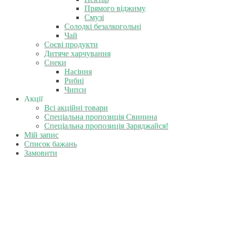
Прямого віджиму
Смузі
Солодкі безалкогольні
Чай
Соєві продукти
Дитяче харчування
Снеки
Насіння
Рибні
Чипси
Акції
Всі акційні товари
Спеціальна пропозиція Свинина
Спеціальна пропозиція Заряджайся!
Мій запис
Список бажань
Замовити