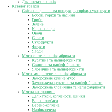
Для постачальників
Каталог товарів
Свіжа плодоовочева продукція, горіхи, сухофрукти
Бобові, горіхи та насіння
Гриби
Зелень
Коренеплоди
Овочі
Салати
Сухофрукти
Фрукти
Ягоди
М'ясо свіже та напівфабрикати
Курятина та напівфабрикати
Свинина та напівфабрикати
Яловичина та напівфабрикати
М'ясо заморожене та напівфабрикати
Заморожене качине м'ясо
Заморожена курятина та напівфабрикати
Заморожена яловичина та напівфабрикати
М'ясна гастрономія
Делікатеси, копченості, шинки
Варені ковбаси
Варено-копчена
Напівкопчена