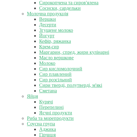
Сирокопчена та сиров'ялена
Сосиски, сардельки
Молочна продукція
Вершки
Десерти
Згущене молоко
Йогурт
Кефір, ряжанка
Крем-сир
Маргарин, спред, жири кулінарні
Масло вершкове
Молоко
Сир кисломолочний
Сир плавлений
Сир розсільний
Сири тверді, полутверді, м'які
Сметана
Яйця
Курячі
Перепелині
Яєчні продукти
Риба та морепродукти
Соусна група
Аджика
Гірчиця