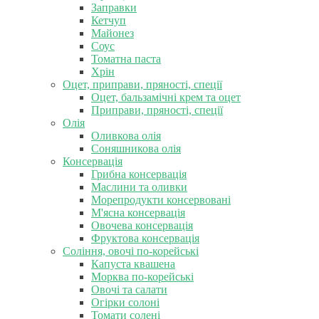
Заправки
Кетчуп
Майонез
Соус
Томатна паста
Хрін
Оцет, приправи, пряності, спеції
Оцет, бальзамічні крем та оцет
Приправи, пряності, спеції
Олія
Оливкова олія
Соняшникова олія
Консервація
Грибна консервація
Маслини та оливки
Морепродукти консервовані
М'ясна консервація
Овочева консервація
Фруктова консервація
Соління, овочі по-корейські
Капуста квашена
Морква по-корейські
Овочі та салати
Огірки солоні
Томати солені