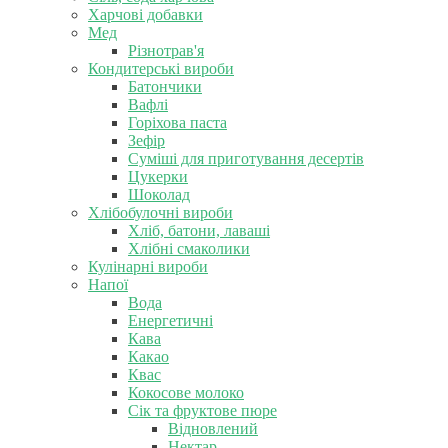
Харчові добавки
Мед
Різнотрав'я
Кондитерські вироби
Батончики
Вафлі
Горіхова паста
Зефір
Суміші для приготування десертів
Цукерки
Шоколад
Хлібобулочні вироби
Хліб, батони, лаваші
Хлібні смаколики
Кулінарні вироби
Напої
Вода
Енергетичні
Кава
Какао
Квас
Кокосове молоко
Сік та фруктове пюре
Відновлений
Нектар