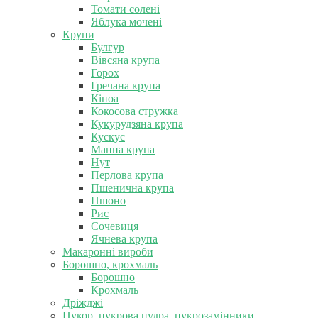
Томати солені
Яблука мочені
Крупи
Булгур
Вівсяна крупа
Горох
Гречана крупа
Кіноа
Кокосова стружка
Кукурудзяна крупа
Кускус
Манна крупа
Нут
Перлова крупа
Пшенична крупа
Пшоно
Рис
Сочевиця
Ячнева крупа
Макаронні вироби
Борошно, крохмаль
Борошно
Крохмаль
Дріжджі
Цукор, цукрова пудра, цукрозамінники