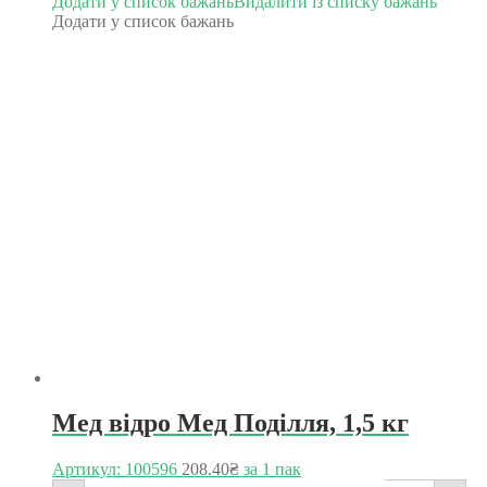
Додати у список бажань
Видалити із списку бажань
Додати у список бажань
Мед відро Мед Поділля, 1,5 кг
Артикул: 100596
208.40
₴
за 1 пак