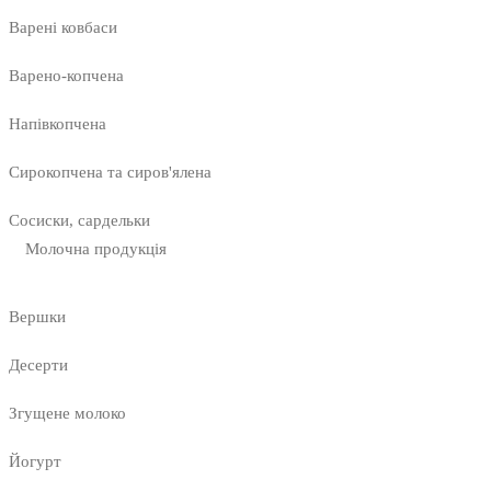
Варені ковбаси
Варено-копчена
Напівкопчена
Сирокопчена та сиров'ялена
Сосиски, сардельки
Молочна продукція
Вершки
Десерти
Згущене молоко
Йогурт