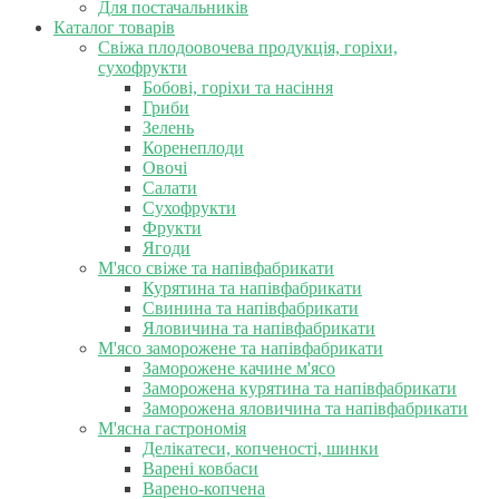
Для постачальників
Каталог товарів
Свіжа плодоовочева продукція, горіхи,
сухофрукти
Бобові, горіхи та насіння
Гриби
Зелень
Коренеплоди
Овочі
Салати
Сухофрукти
Фрукти
Ягоди
М'ясо свіже та напівфабрикати
Курятина та напівфабрикати
Свинина та напівфабрикати
Яловичина та напівфабрикати
М'ясо заморожене та напівфабрикати
Заморожене качине м'ясо
Заморожена курятина та напівфабрикати
Заморожена яловичина та напівфабрикати
М'ясна гастрономія
Делікатеси, копченості, шинки
Варені ковбаси
Варено-копчена