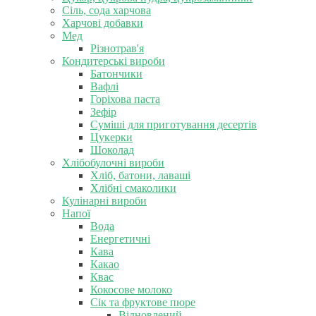
Сіль, сода харчова
Харчові добавки
Мед
Різнотрав'я
Кондитерські вироби
Батончики
Вафлі
Горіхова паста
Зефір
Суміші для приготування десертів
Цукерки
Шоколад
Хлібобулочні вироби
Хліб, батони, лаваші
Хлібні смаколики
Кулінарні вироби
Напої
Вода
Енергетичні
Кава
Какао
Квас
Кокосове молоко
Сік та фруктове пюре
Відновлений