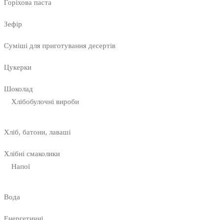
Горіхова паста
Зефір
Суміші для приготування десертів
Цукерки
Шоколад
Хлібобулочні вироби
Хліб, батони, лаваші
Хлібні смаколики
Напої
Вода
Енергетичні