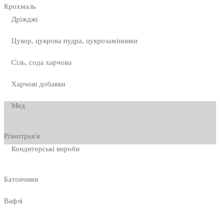
Крохмаль
Дріжджі
Цукор, цукрова пудра, цукрозамінники
Сіль, сода харчова
Харчові добавки
Мед
Різнотрав'я
Кондитерські вироби
Батончики
Вафлі