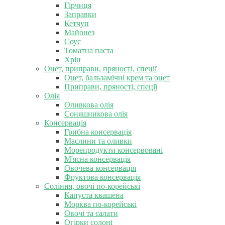
Гірчиця
Заправки
Кетчуп
Майонез
Соус
Томатна паста
Хрін
Оцет, приправи, пряності, спеції
Оцет, бальзамічні крем та оцет
Приправи, пряності, спеції
Олія
Оливкова олія
Соняшникова олія
Консервація
Грибна консервація
Маслини та оливки
Морепродукти консервовані
М'ясна консервація
Овочева консервація
Фруктова консервація
Соління, овочі по-корейські
Капуста квашена
Морква по-корейські
Овочі та салати
Огірки солоні