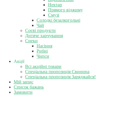
Нектар
Прямого віджиму
Смузі
Солодкі безалкогольні
Чай
Соєві продукти
Дитяче харчування
Снеки
Насіння
Рибні
Чипси
Акції
Всі акційні товари
Спеціальна пропозиція Свинина
Спеціальна пропозиція Заряджайся!
Мій запис
Список бажань
Замовити