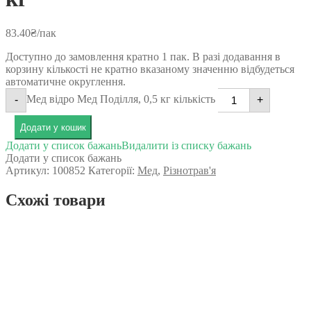
83.40
₴
/пак
Доступно до замовлення кратно 1 пак. В разі додавання в
корзину кількості не кратно вказаному значенню відбудеться
автоматичне округлення.
Мед відро Мед Поділля, 0,5 кг кількість
-
+
Додати у кошик
Додати у список бажань
Видалити із списку бажань
Додати у список бажань
Артикул:
100852
Категорії:
Мед
,
Різнотрав'я
Схожі товари