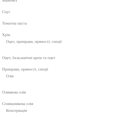
Майонез
Соус
Томатна паста
Хрін
Оцет, приправи, пряності, спеції
Оцет, бальзамічні крем та оцет
Приправи, пряності, спеції
Олія
Оливкова олія
Соняшникова олія
Консервація