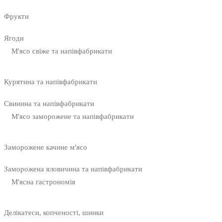
Фрукти
Ягоди
М'ясо свіже та напівфабрикати
Курятина та напівфабрикати
Свинина та напівфабрикати
М'ясо заморожене та напівфабрикати
Заморожене качине м'ясо
Заморожена яловичина та напівфабрикати
М'ясна гастрономія
Делікатеси, копченості, шинки