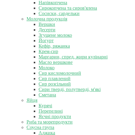
Напівкопчена
Сирокопчена та сиров'ялена
Сосиски, сардельки
Молочна продукція
Вершки
Десерти
Згущене молоко
Йогурт
Кефір, ряжанка
Крем-сир
Маргарин, спред, жири кулінарні
Масло вершкове
Молоко
Сир кисломолочний
Сир плавлений
Сир розсільний
Сири тверді, полутверді, м'які
Сметана
Яйця
Курячі
Перепелині
Яєчні продукти
Риба та морепродукти
Соусна група
Аджика