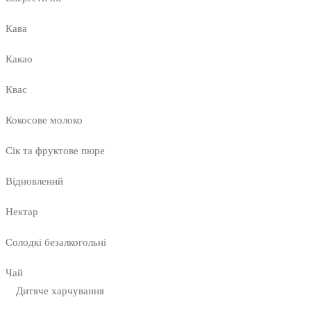
Кава
Какао
Квас
Кокосове молоко
Сік та фруктове пюре
Відновлений
Нектар
Солодкі безалкогольні
Чай
Дитяче харчування