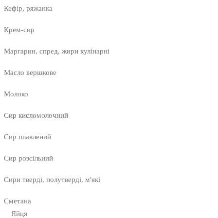
Кефір, ряжанка
Крем-сир
Маргарин, спред, жири кулінарні
Масло вершкове
Молоко
Сир кисломолочний
Сир плавлений
Сир розсільний
Сири тверді, полутверді, м'які
Сметана
Яйця