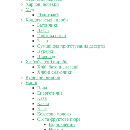
Харчові добавки
Мед
Різнотрав'я
Кондитерські вироби
Батончики
Вафлі
Горіхова паста
Зефір
Суміші для приготування десертів
Цукерки
Шоколад
Хлібобулочні вироби
Хліб, батони, лаваші
Хлібні смаколики
Кулінарні вироби
Напої
Вода
Енергетичні
Кава
Какао
Квас
Кокосове молоко
Сік та фруктове пюре
Відновлений
Нектар