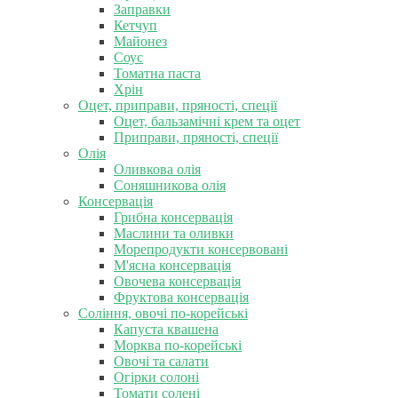
Заправки
Кетчуп
Майонез
Соус
Томатна паста
Хрін
Оцет, приправи, пряності, спеції
Оцет, бальзамічні крем та оцет
Приправи, пряності, спеції
Олія
Оливкова олія
Соняшникова олія
Консервація
Грибна консервація
Маслини та оливки
Морепродукти консервовані
М'ясна консервація
Овочева консервація
Фруктова консервація
Соління, овочі по-корейські
Капуста квашена
Морква по-корейські
Овочі та салати
Огірки солоні
Томати солені