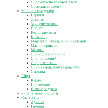
Сирокопчена та сиров'ялена
Сосиски, сардельки
Молочна продукція
Вершки
Десерти
Згущене молоко
Йогурт
Кефір, ряжанка
Крем-сир
Маргарин, спред, жири кулінарні
Масло вершкове
Молоко
Сир кисломолочний
Сир плавлений
Сир розсільний
Сири тверді, полутверді, м'які
Сметана
Яйця
Курячі
Перепелині
Яєчні продукти
Риба та морепродукти
Соусна група
Аджика
Гірчиця