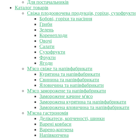
Для постачальників
Каталог товарів
Свіжа плодоовочева продукція, горіхи, сухофрукти
Бобові, горіхи та насіння
Гриби
Зелень
Коренеплоди
Овочі
Салати
Сухофрукти
Фрукти
Ягоди
М'ясо свіже та напівфабрикати
Курятина та напівфабрикати
Свинина та напівфабрикати
Яловичина та напівфабрикати
М'ясо заморожене та напівфабрикати
Заморожене качине м'ясо
Заморожена курятина та напівфабрикати
Заморожена яловичина та напівфабрикати
М'ясна гастрономія
Делікатеси, копченості, шинки
Варені ковбаси
Варено-копчена
Напівкопчена