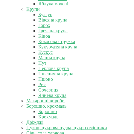
Яблука мочені
Крупи
Булгур
Вівсяна крупа
Горох
Гречана крупа
Кіноа
Кокосова стружка
Кукурудзяна крупа
Кускус
Манна крупа
Нут
Перлова крупа
Пшенична крупа
Пшоно
Рис
Сочевиця
Ячнева крупа
Макаронні вироби
Борошно, крохмаль
Борошно
Крохмаль
Дріжджі
Цукор, цукрова пудра, цукрозамінники
Сіль, сода харчова