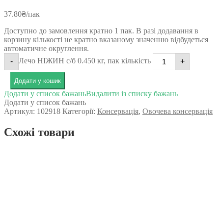
37.80
₴
/пак
Доступно до замовлення кратно 1 пак. В разі додавання в
корзину кількості не кратно вказаному значенню відбудеться
автоматичне округлення.
Лечо НІЖИН с/б 0.450 кг, пак кількість
-
+
Додати у кошик
Додати у список бажань
Видалити із списку бажань
Додати у список бажань
Артикул:
102918
Категорії:
Консервація
,
Овочева консервація
Схожі товари