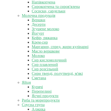
Напівкопчена
Сирокопчена та сиров'ялена
Сосиски, сардельки
Молочна продукція
Вершки
Десерти
Згущене молоко
Йогурт
Кефір, ряжанка
Крем-сир
Маргарин, спред, жири кулінарні
Масло вершкове
Молоко
Сир кисломолочний
Сир плавлений
Сир розсільний
Сири тверді, полутверді, м'які
Сметана
Яйця
Курячі
Перепелині
Яєчні продукти
Риба та морепродукти
Соусна група
Аджика