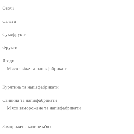
Овочі
Салати
Сухофрукти
Фрукти
Ягоди
М'ясо свіже та напівфабрикати
Курятина та напівфабрикати
Свинина та напівфабрикати
М'ясо заморожене та напівфабрикати
Заморожене качине м'ясо