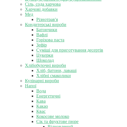
Сіль, сода харчова
Харчові добавки
Мед
Різнотрав'я
Кондитерські вироби
Батончики
Вафлі
Горіхова паста
Зефір
Суміші для приготування десертів
Цукерки
Шоколад
Хлібобулочні вироби
Хліб, батони, лаваші
Хлібні смаколики
Кулінарні вироби
Напої
Вода
Енергетичні
Кава
Какао
Квас
Кокосове молоко
Сік та фруктове пюре
Відновлений