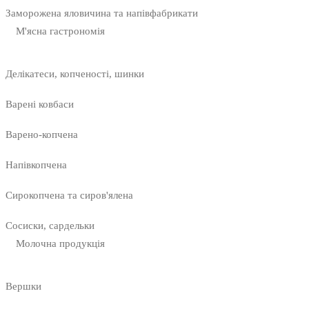
Заморожена яловичина та напівфабрикати
М'ясна гастрономія
Делікатеси, копченості, шинки
Варені ковбаси
Варено-копчена
Напівкопчена
Сирокопчена та сиров'ялена
Сосиски, сардельки
Молочна продукція
Вершки