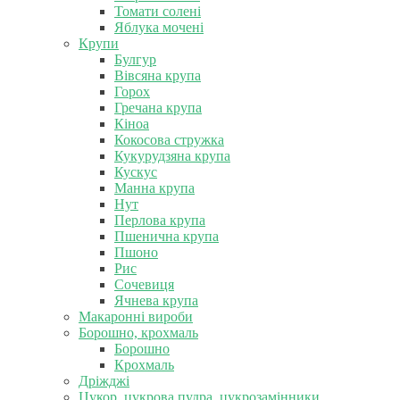
Томати солені
Яблука мочені
Крупи
Булгур
Вівсяна крупа
Горох
Гречана крупа
Кіноа
Кокосова стружка
Кукурудзяна крупа
Кускус
Манна крупа
Нут
Перлова крупа
Пшенична крупа
Пшоно
Рис
Сочевиця
Ячнева крупа
Макаронні вироби
Борошно, крохмаль
Борошно
Крохмаль
Дріжджі
Цукор, цукрова пудра, цукрозамінники