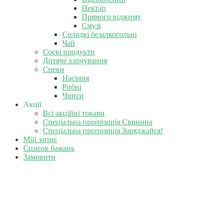
Нектар
Прямого віджиму
Смузі
Солодкі безалкогольні
Чай
Соєві продукти
Дитяче харчування
Снеки
Насіння
Рибні
Чипси
Акції
Всі акційні товари
Спеціальна пропозиція Свинина
Спеціальна пропозиція Заряджайся!
Мій запис
Список бажань
Замовити