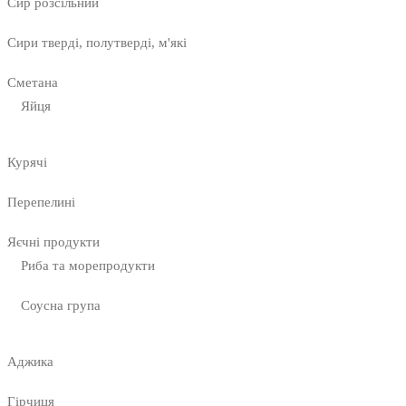
Сир розсільний
Сири тверді, полутверді, м'які
Сметана
Яйця
Курячі
Перепелині
Яєчні продукти
Риба та морепродукти
Соусна група
Аджика
Гірчиця