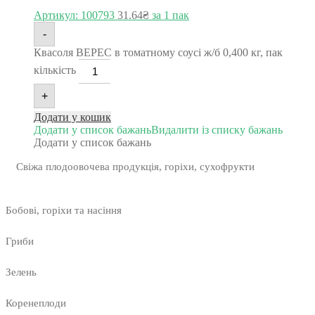
Артикул: 100793
31.64
₴
за 1 пак
-
Квасоля ВЕРЕС в томатному соусі ж/б 0,400 кг, пак
кількість
+
Додати у кошик
Додати у список бажань
Видалити із списку бажань
Додати у список бажань
Свіжа плодоовочева продукція, горіхи, сухофрукти
Бобові, горіхи та насіння
Гриби
Зелень
Коренеплоди