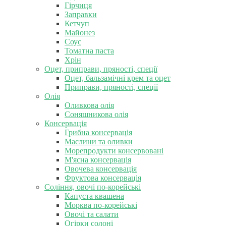
Гірчиця
Заправки
Кетчуп
Майонез
Соус
Томатна паста
Хрін
Оцет, приправи, пряності, спеції
Оцет, бальзамічні крем та оцет
Приправи, пряності, спеції
Олія
Оливкова олія
Соняшникова олія
Консервація
Грибна консервація
Маслини та оливки
Морепродукти консервовані
М'ясна консервація
Овочева консервація
Фруктова консервація
Соління, овочі по-корейські
Капуста квашена
Морква по-корейські
Овочі та салати
Огірки солоні