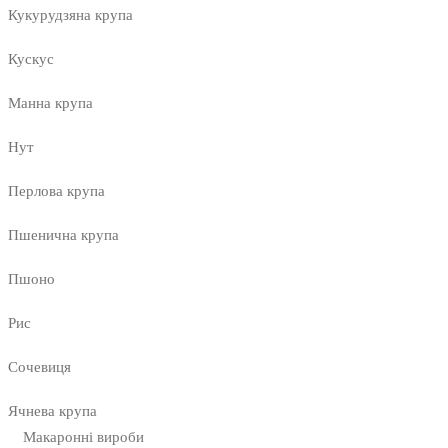
Кукурудзяна крупа
Кускус
Манна крупа
Нут
Перлова крупа
Пшенична крупа
Пшоно
Рис
Сочевиця
Ячнева крупа
Макаронні вироби