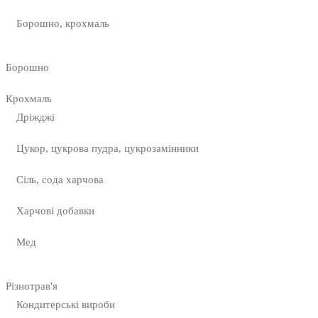
Борошно, крохмаль
Борошно
Крохмаль
Дріжджі
Цукор, цукрова пудра, цукрозамінники
Сіль, сода харчова
Харчові добавки
Мед
Різнотрав'я
Кондитерські вироби