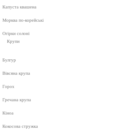
Капуста квашена
Морква по-корейські
Огірки солоні
Крупи
Булгур
Вівсяна крупа
Горох
Гречана крупа
Кіноа
Кокосова стружка