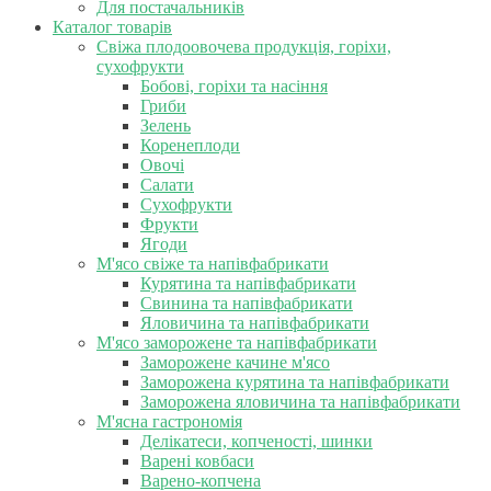
Для постачальників
Каталог товарів
Свіжа плодоовочева продукція, горіхи,
сухофрукти
Бобові, горіхи та насіння
Гриби
Зелень
Коренеплоди
Овочі
Салати
Сухофрукти
Фрукти
Ягоди
М'ясо свіже та напівфабрикати
Курятина та напівфабрикати
Свинина та напівфабрикати
Яловичина та напівфабрикати
М'ясо заморожене та напівфабрикати
Заморожене качине м'ясо
Заморожена курятина та напівфабрикати
Заморожена яловичина та напівфабрикати
М'ясна гастрономія
Делікатеси, копченості, шинки
Варені ковбаси
Варено-копчена