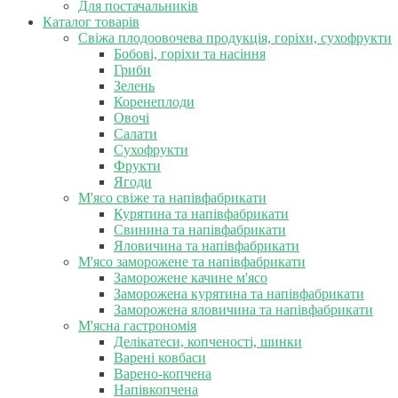
Для постачальників
Каталог товарів
Свіжа плодоовочева продукція, горіхи, сухофрукти
Бобові, горіхи та насіння
Гриби
Зелень
Коренеплоди
Овочі
Салати
Сухофрукти
Фрукти
Ягоди
М'ясо свіже та напівфабрикати
Курятина та напівфабрикати
Свинина та напівфабрикати
Яловичина та напівфабрикати
М'ясо заморожене та напівфабрикати
Заморожене качине м'ясо
Заморожена курятина та напівфабрикати
Заморожена яловичина та напівфабрикати
М'ясна гастрономія
Делікатеси, копченості, шинки
Варені ковбаси
Варено-копчена
Напівкопчена