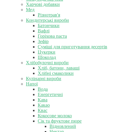
Харчові добавки
Мед
Різнотрав'я
Кондитерські вироби
Батончики
Вафлі
Горіхова паста
Зефір
Суміші для приготування десертів
Цукерки
Шоколад
Хлібобулочні вироби
Хліб, батони, лаваші
Хлібні смаколики
Кулінарні вироби
Напої
Вода
Енергетичні
Кава
Какао
Квас
Кокосове молоко
Сік та фруктове пюре
Відновлений
Нектар