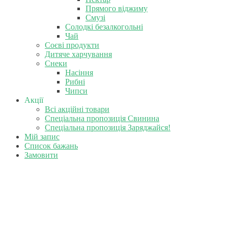
Прямого віджиму
Смузі
Солодкі безалкогольні
Чай
Соєві продукти
Дитяче харчування
Снеки
Насіння
Рибні
Чипси
Акції
Всі акційні товари
Спеціальна пропозиція Свинина
Спеціальна пропозиція Заряджайся!
Мій запис
Список бажань
Замовити