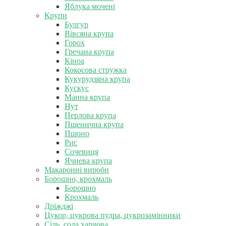
Яблука мочені
Крупи
Булгур
Вівсяна крупа
Горох
Гречана крупа
Кіноа
Кокосова стружка
Кукурудзяна крупа
Кускус
Манна крупа
Нут
Перлова крупа
Пшенична крупа
Пшоно
Рис
Сочевиця
Ячнева крупа
Макаронні вироби
Борошно, крохмаль
Борошно
Крохмаль
Дріжджі
Цукор, цукрова пудра, цукрозамінники
Сіль, сода харчова