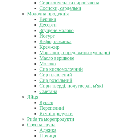
Сирокопчена та сиров'ялена
Сосиски, сардельки
Молочна продукція
Вершки
Десерти
Згущене молоко
Йогурт
Кефір, ряжанка
Крем-сир
Маргарин, спред, жири кулінарні
Масло вершкове
Молоко
Сир кисломолочний
Сир плавлений
Сир розсільний
Сири тверді, полутверді, м'які
Сметана
Яйця
Курячі
Перепелині
Яєчні продукти
Риба та морепродукти
Соусна група
Аджика
Гірчиця