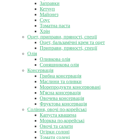
Заправки
Кетчуп
Майонез
Соус
Томатна паста
Хрін
Оцет, приправи, пряності, спеції
Оцет, бальзамічні крем та оцет
Приправи, пряності, спеції
Олія
Оливкова олія
Соняшникова олія
Консервація
Грибна консервація
Маслини та оливки
Морепродукти консервовані
М'ясна консервація
Овочева консервація
Фруктова консервація
Соління, овочі по-корейські
Капуста квашена
Морква по-корейські
Овочі та салати
Огірки солоні
Томати солені