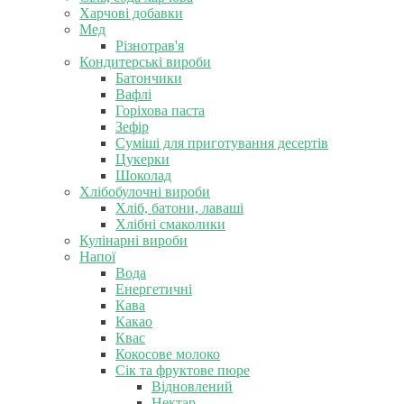
Харчові добавки
Мед
Різнотрав'я
Кондитерські вироби
Батончики
Вафлі
Горіхова паста
Зефір
Суміші для приготування десертів
Цукерки
Шоколад
Хлібобулочні вироби
Хліб, батони, лаваші
Хлібні смаколики
Кулінарні вироби
Напої
Вода
Енергетичні
Кава
Какао
Квас
Кокосове молоко
Сік та фруктове пюре
Відновлений
Нектар