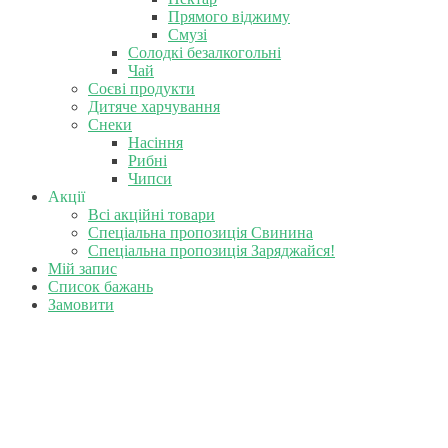
Прямого віджиму
Смузі
Солодкі безалкогольні
Чай
Соєві продукти
Дитяче харчування
Снеки
Насіння
Рибні
Чипси
Акції
Всі акційні товари
Спеціальна пропозиція Свинина
Спеціальна пропозиція Заряджайся!
Мій запис
Список бажань
Замовити