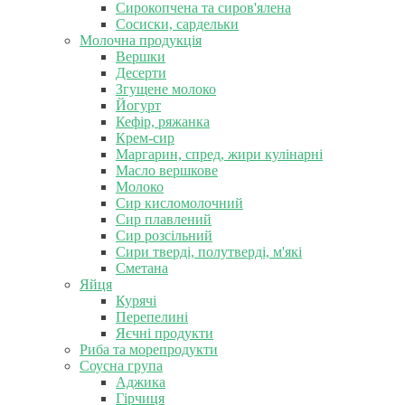
Сирокопчена та сиров'ялена
Сосиски, сардельки
Молочна продукція
Вершки
Десерти
Згущене молоко
Йогурт
Кефір, ряжанка
Крем-сир
Маргарин, спред, жири кулінарні
Масло вершкове
Молоко
Сир кисломолочний
Сир плавлений
Сир розсільний
Сири тверді, полутверді, м'які
Сметана
Яйця
Курячі
Перепелині
Яєчні продукти
Риба та морепродукти
Соусна група
Аджика
Гірчиця