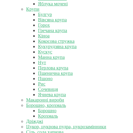
Яблука мочені
Крупи
Булгур
Вівсяна крупа
Горох
Гречана крупа
Кіноа
Кокосова стружка
Кукурудзяна крупа
Кускус
Манна крупа
Нут
Перлова крупа
Пшенична крупа
Пшоно
Рис
Сочевиця
Ячнева крупа
Макаронні вироби
Борошно, крохмаль
Борошно
Крохмаль
Дріжджі
Цукор, цукрова пудра, цукрозамінники
Сіль, сода харчова