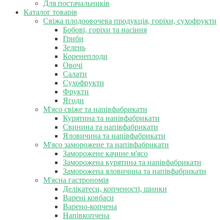
Для постачальників
Каталог товарів
Свіжа плодоовочева продукція, горіхи, сухофрукти
Бобові, горіхи та насіння
Гриби
Зелень
Коренеплоди
Овочі
Салати
Сухофрукти
Фрукти
Ягоди
М'ясо свіже та напівфабрикати
Курятина та напівфабрикати
Свинина та напівфабрикати
Яловичина та напівфабрикати
М'ясо заморожене та напівфабрикати
Заморожене качине м'ясо
Заморожена курятина та напівфабрикати
Заморожена яловичина та напівфабрикати
М'ясна гастрономія
Делікатеси, копченості, шинки
Варені ковбаси
Варено-копчена
Напівкопчена