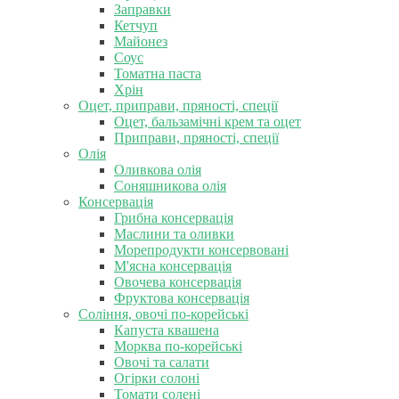
Заправки
Кетчуп
Майонез
Соус
Томатна паста
Хрін
Оцет, приправи, пряності, спеції
Оцет, бальзамічні крем та оцет
Приправи, пряності, спеції
Олія
Оливкова олія
Соняшникова олія
Консервація
Грибна консервація
Маслини та оливки
Морепродукти консервовані
М'ясна консервація
Овочева консервація
Фруктова консервація
Соління, овочі по-корейські
Капуста квашена
Морква по-корейські
Овочі та салати
Огірки солоні
Томати солені