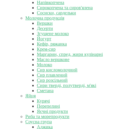
Напівкопчена
Сирокопчена та сиров'ялена
Сосиски, сардельки
Молочна продукція
Вершки
Десерти
Згущене молоко
Йогурт
Кефір, ряжанка
Крем-сир
Маргарин, спред, жири кулінарні
Масло вершкове
Молоко
Сир кисломолочний
Сир плавлений
Сир розсільний
Сири тверді, полутверді, м'які
Сметана
Яйця
Курячі
Перепелині
Яєчні продукти
Риба та морепродукти
Соусна група
Аджика