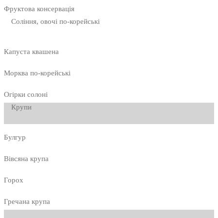
Фруктова консервація
Соління, овочі по-корейські
Капуста квашена
Морква по-корейські
Огірки солоні
Крупи
Булгур
Вівсяна крупа
Горох
Гречана крупа