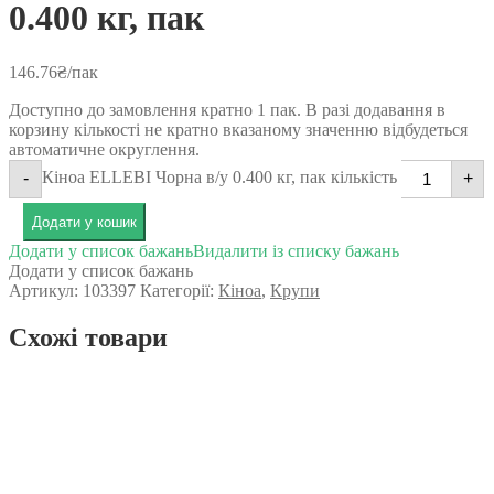
0.400 кг, пак
146.76
₴
/пак
Доступно до замовлення кратно 1 пак. В разі додавання в
корзину кількості не кратно вказаному значенню відбудеться
автоматичне округлення.
Кіноа ELLEBI Чорна в/у 0.400 кг, пак кількість
-
+
Додати у кошик
Додати у список бажань
Видалити із списку бажань
Додати у список бажань
Артикул:
103397
Категорії:
Кіноа
,
Крупи
Схожі товари