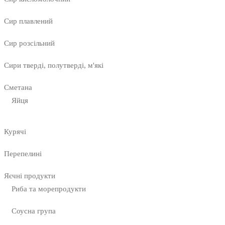
Сир плавлений
Сир розсільний
Сири тверді, полутверді, м'які
Сметана
Яйця
Курячі
Перепелині
Яєчні продукти
Риба та морепродукти
Соусна група