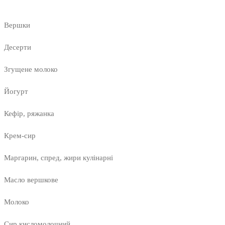
Вершки
Десерти
Згущене молоко
Йогурт
Кефір, ряжанка
Крем-сир
Маргарин, спред, жири кулінарні
Масло вершкове
Молоко
Сир кисломолочний