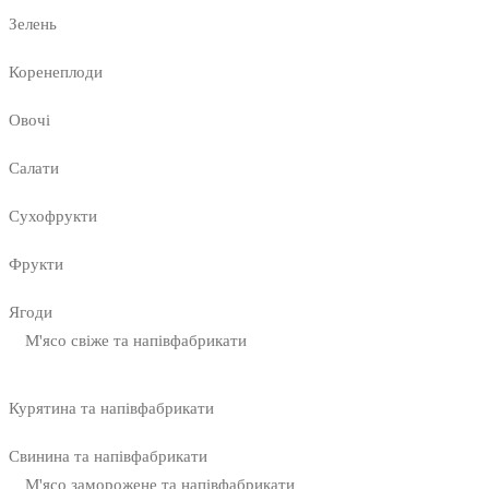
Зелень
Коренеплоди
Овочі
Салати
Сухофрукти
Фрукти
Ягоди
М'ясо свіже та напівфабрикати
Курятина та напівфабрикати
Свинина та напівфабрикати
М'ясо заморожене та напівфабрикати