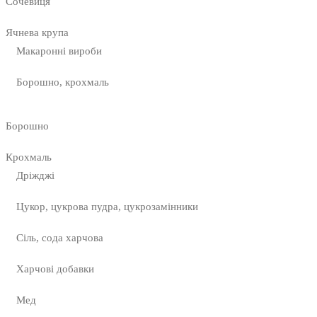
Сочевиця
Ячнева крупа
Макаронні вироби
Борошно, крохмаль
Борошно
Крохмаль
Дріжджі
Цукор, цукрова пудра, цукрозамінники
Сіль, сода харчова
Харчові добавки
Мед