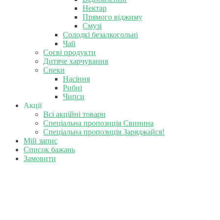
Нектар
Прямого віджиму
Смузі
Солодкі безалкогольні
Чай
Соєві продукти
Дитяче харчування
Снеки
Насіння
Рибні
Чипси
Акції
Всі акційні товари
Спеціальна пропозиція Свинина
Спеціальна пропозиція Заряджайся!
Мій запис
Список бажань
Замовити