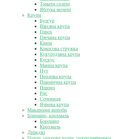
Томати солені
Яблука мочені
Крупи
Булгур
Вівсяна крупа
Горох
Гречана крупа
Кіноа
Кокосова стружка
Кукурудзяна крупа
Кускус
Манна крупа
Нут
Перлова крупа
Пшенична крупа
Пшоно
Рис
Сочевиця
Ячнева крупа
Макаронні вироби
Борошно, крохмаль
Борошно
Крохмаль
Дріжджі
Цукор, цукрова пудра, цукрозамінники