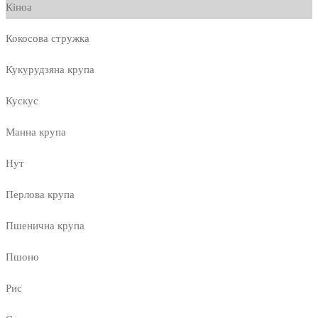
Кіноа
Кокосова стружка
Кукурудзяна крупа
Кускус
Манна крупа
Нут
Перлова крупа
Пшенична крупа
Пшоно
Рис