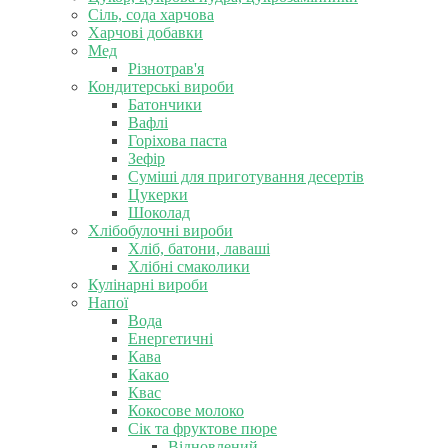
Сіль, сода харчова
Харчові добавки
Мед
Різнотрав'я
Кондитерські вироби
Батончики
Вафлі
Горіхова паста
Зефір
Суміші для приготування десертів
Цукерки
Шоколад
Хлібобулочні вироби
Хліб, батони, лаваші
Хлібні смаколики
Кулінарні вироби
Напої
Вода
Енергетичні
Кава
Какао
Квас
Кокосове молоко
Сік та фруктове пюре
Відновлений