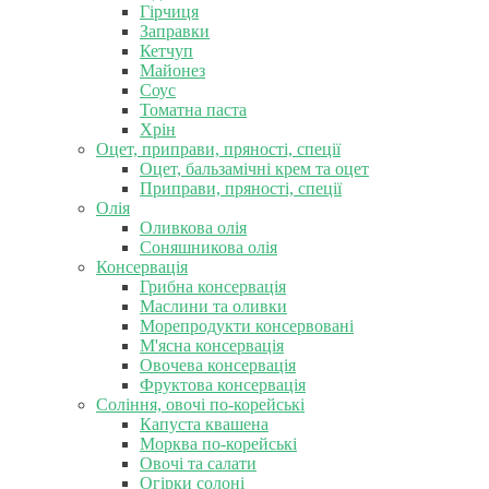
Гірчиця
Заправки
Кетчуп
Майонез
Соус
Томатна паста
Хрін
Оцет, приправи, пряності, спеції
Оцет, бальзамічні крем та оцет
Приправи, пряності, спеції
Олія
Оливкова олія
Соняшникова олія
Консервація
Грибна консервація
Маслини та оливки
Морепродукти консервовані
М'ясна консервація
Овочева консервація
Фруктова консервація
Соління, овочі по-корейські
Капуста квашена
Морква по-корейські
Овочі та салати
Огірки солоні