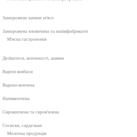
Заморожене качине м'ясо
Заморожена яловичина та напівфабрикати
М'ясна гастрономія
Делікатеси, копченості, шинки
Варені ковбаси
Варено-копчена
Напівкопчена
Сирокопчена та сиров'ялена
Сосиски, сардельки
Молочна продукція