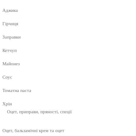
Аджика
Гірчиця
Заправки
Кетчуп
Майонез
Соус
Томатна паста
Хрін
Оцет, приправи, пряності, спеції
Оцет, бальзамічні крем та оцет