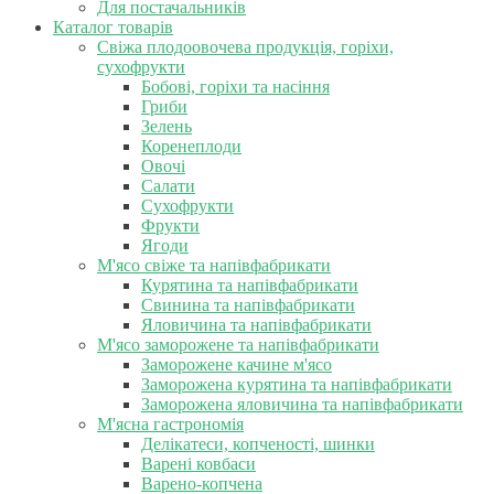
Для постачальників
Каталог товарів
Свіжа плодоовочева продукція, горіхи,
сухофрукти
Бобові, горіхи та насіння
Гриби
Зелень
Коренеплоди
Овочі
Салати
Сухофрукти
Фрукти
Ягоди
М'ясо свіже та напівфабрикати
Курятина та напівфабрикати
Свинина та напівфабрикати
Яловичина та напівфабрикати
М'ясо заморожене та напівфабрикати
Заморожене качине м'ясо
Заморожена курятина та напівфабрикати
Заморожена яловичина та напівфабрикати
М'ясна гастрономія
Делікатеси, копченості, шинки
Варені ковбаси
Варено-копчена