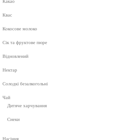
Какао
Квас
Кокосове молоко
Сік та фруктове пюре
Відновлений
Нектар
Солодкі безалкогольні
Чай
Дитяче харчування
Снеки
Насіння