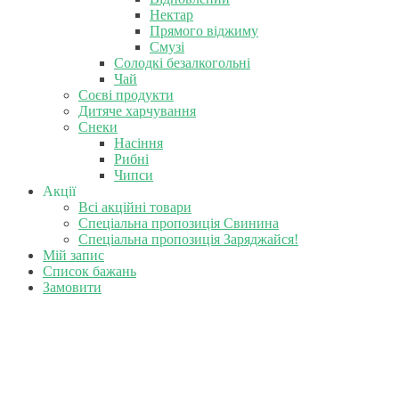
Нектар
Прямого віджиму
Смузі
Солодкі безалкогольні
Чай
Соєві продукти
Дитяче харчування
Снеки
Насіння
Рибні
Чипси
Акції
Всі акційні товари
Спеціальна пропозиція Свинина
Спеціальна пропозиція Заряджайся!
Мій запис
Список бажань
Замовити