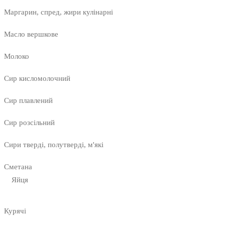
Маргарин, спред, жири кулінарні
Масло вершкове
Молоко
Сир кисломолочний
Сир плавлений
Сир розсільний
Сири тверді, полутверді, м'які
Сметана
Яйця
Курячі