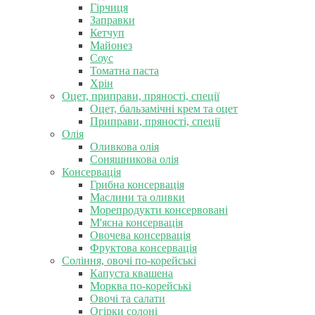
Гірчиця
Заправки
Кетчуп
Майонез
Соус
Томатна паста
Хрін
Оцет, приправи, пряності, спеції
Оцет, бальзамічні крем та оцет
Приправи, пряності, спеції
Олія
Оливкова олія
Соняшникова олія
Консервація
Грибна консервація
Маслини та оливки
Морепродукти консервовані
М'ясна консервація
Овочева консервація
Фруктова консервація
Соління, овочі по-корейські
Капуста квашена
Морква по-корейські
Овочі та салати
Огірки солоні