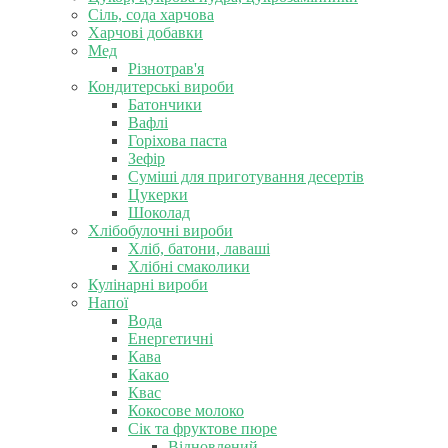
Сіль, сода харчова
Харчові добавки
Мед
Різнотрав'я
Кондитерські вироби
Батончики
Вафлі
Горіхова паста
Зефір
Суміші для приготування десертів
Цукерки
Шоколад
Хлібобулочні вироби
Хліб, батони, лаваші
Хлібні смаколики
Кулінарні вироби
Напої
Вода
Енергетичні
Кава
Какао
Квас
Кокосове молоко
Сік та фруктове пюре
Відновлений