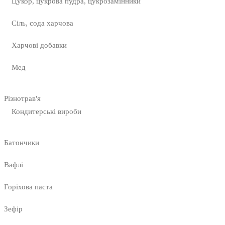
Цукор, цукрова пудра, цукрозамінники
Сіль, сода харчова
Харчові добавки
Мед
Різнотрав'я
Кондитерські вироби
Батончики
Вафлі
Горіхова паста
Зефір