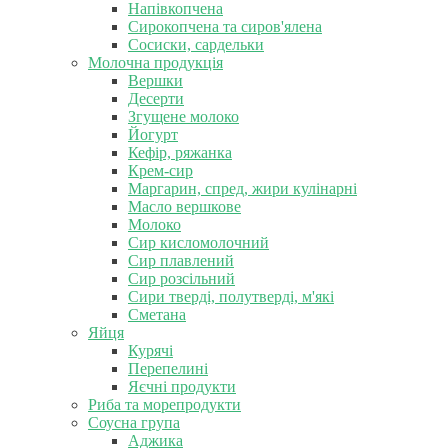
Напівкопчена
Сирокопчена та сиров'ялена
Сосиски, сардельки
Молочна продукція
Вершки
Десерти
Згущене молоко
Йогурт
Кефір, ряжанка
Крем-сир
Маргарин, спред, жири кулінарні
Масло вершкове
Молоко
Сир кисломолочний
Сир плавлений
Сир розсільний
Сири тверді, полутверді, м'які
Сметана
Яйця
Курячі
Перепелині
Яєчні продукти
Риба та морепродукти
Соусна група
Аджика