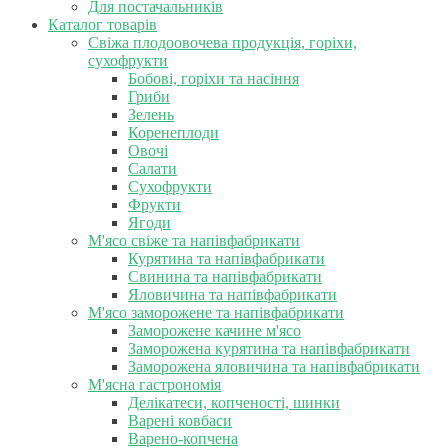
Для постачальників
Каталог товарів
Свіжа плодоовочева продукція, горіхи,
сухофрукти
Бобові, горіхи та насіння
Гриби
Зелень
Коренеплоди
Овочі
Салати
Сухофрукти
Фрукти
Ягоди
М'ясо свіже та напівфабрикати
Курятина та напівфабрикати
Свинина та напівфабрикати
Яловичина та напівфабрикати
М'ясо заморожене та напівфабрикати
Заморожене качине м'ясо
Заморожена курятина та напівфабрикати
Заморожена яловичина та напівфабрикати
М'ясна гастрономія
Делікатеси, копченості, шинки
Варені ковбаси
Варено-копчена