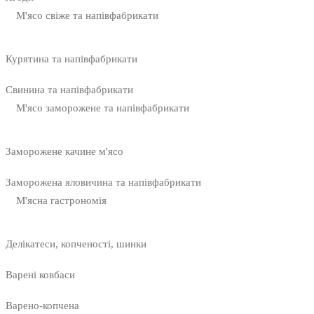
М'ясо свіже та напівфабрикати
Курятина та напівфабрикати
Свинина та напівфабрикати
М'ясо заморожене та напівфабрикати
Заморожене качине м'ясо
Заморожена яловичина та напівфабрикати
М'ясна гастрономія
Делікатеси, копченості, шинки
Варені ковбаси
Варено-копчена