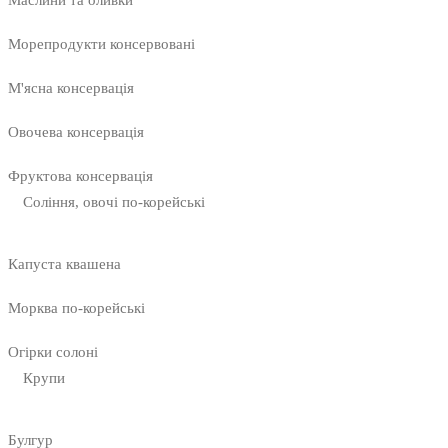
Маслини та оливки
Морепродукти консервовані
М'ясна консервація
Овочева консервація
Фруктова консервація
Соління, овочі по-корейські
Капуста квашена
Морква по-корейські
Огірки солоні
Крупи
Булгур