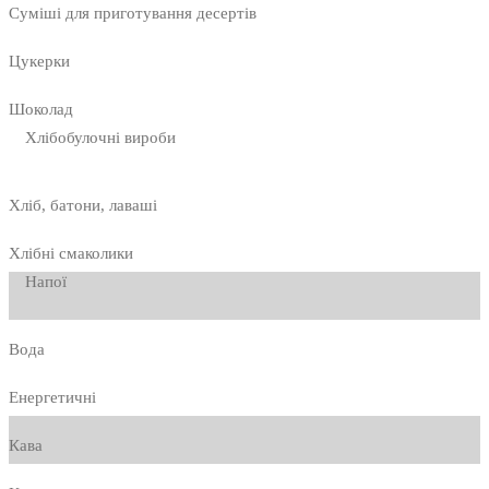
Суміші для приготування десертів
Цукерки
Шоколад
Хлібобулочні вироби
Хліб, батони, лаваші
Хлібні смаколики
Напої
Вода
Енергетичні
Кава