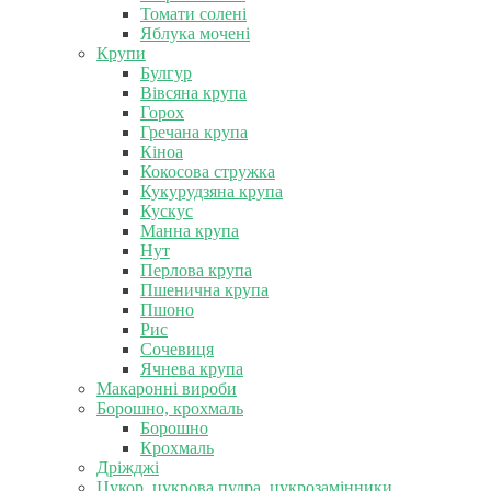
Томати солені
Яблука мочені
Крупи
Булгур
Вівсяна крупа
Горох
Гречана крупа
Кіноа
Кокосова стружка
Кукурудзяна крупа
Кускус
Манна крупа
Нут
Перлова крупа
Пшенична крупа
Пшоно
Рис
Сочевиця
Ячнева крупа
Макаронні вироби
Борошно, крохмаль
Борошно
Крохмаль
Дріжджі
Цукор, цукрова пудра, цукрозамінники