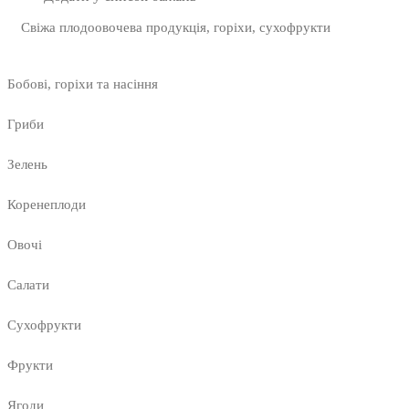
Свіжа плодоовочева продукція, горіхи, сухофрукти
Бобові, горіхи та насіння
Гриби
Зелень
Коренеплоди
Овочі
Салати
Сухофрукти
Фрукти
Ягоди