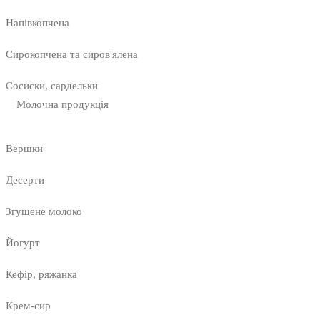
Напівкопчена
Сирокопчена та сиров'ялена
Сосиски, сардельки
Молочна продукція
Вершки
Десерти
Згущене молоко
Йогурт
Кефір, ряжанка
Крем-сир