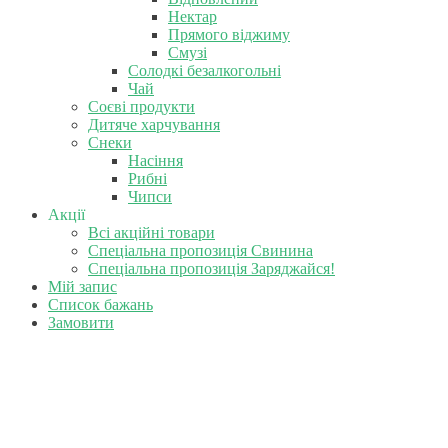
Нектар
Прямого віджиму
Смузі
Солодкі безалкогольні
Чай
Соєві продукти
Дитяче харчування
Снеки
Насіння
Рибні
Чипси
Акції
Всі акційні товари
Спеціальна пропозиція Свинина
Спеціальна пропозиція Заряджайся!
Мій запис
Список бажань
Замовити