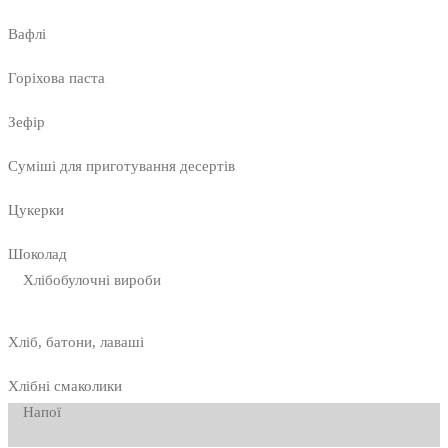
Вафлі
Горіхова паста
Зефір
Суміші для приготування десертів
Цукерки
Шоколад
Хлібобулочні вироби
Хліб, батони, лаваші
Хлібні смаколики
Напої