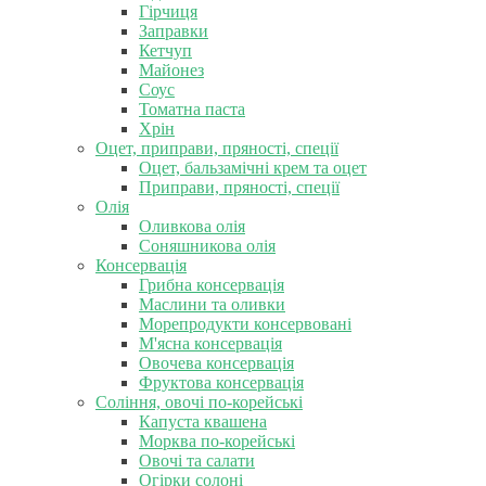
Гірчиця
Заправки
Кетчуп
Майонез
Соус
Томатна паста
Хрін
Оцет, приправи, пряності, спеції
Оцет, бальзамічні крем та оцет
Приправи, пряності, спеції
Олія
Оливкова олія
Соняшникова олія
Консервація
Грибна консервація
Маслини та оливки
Морепродукти консервовані
М'ясна консервація
Овочева консервація
Фруктова консервація
Соління, овочі по-корейські
Капуста квашена
Морква по-корейські
Овочі та салати
Огірки солоні