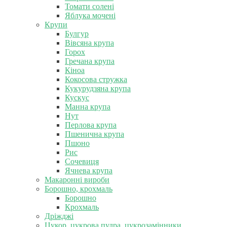
Томати солені
Яблука мочені
Крупи
Булгур
Вівсяна крупа
Горох
Гречана крупа
Кіноа
Кокосова стружка
Кукурудзяна крупа
Кускус
Манна крупа
Нут
Перлова крупа
Пшенична крупа
Пшоно
Рис
Сочевиця
Ячнева крупа
Макаронні вироби
Борошно, крохмаль
Борошно
Крохмаль
Дріжджі
Цукор, цукрова пудра, цукрозамінники