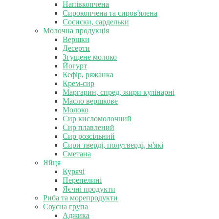
Напівкопчена
Сирокопчена та сиров'ялена
Сосиски, сардельки
Молочна продукція
Вершки
Десерти
Згущене молоко
Йогурт
Кефір, ряжанка
Крем-сир
Маргарин, спред, жири кулінарні
Масло вершкове
Молоко
Сир кисломолочний
Сир плавлений
Сир розсільний
Сири тверді, полутверді, м'які
Сметана
Яйця
Курячі
Перепелині
Яєчні продукти
Риба та морепродукти
Соусна група
Аджика