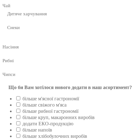
Чай
Дитяче харчування
Снеки
Насіння
Рибні
Чипси
Що би Вам хотілося нового додати в наш асортимент?
більше м'ясної гастрономії
більше свіжого м'яса
більше рибної гастрономії
більше круп, макаронних виробів
додати ЕКО-продукцію
більше напоїв
більше хлібобулочних виробів