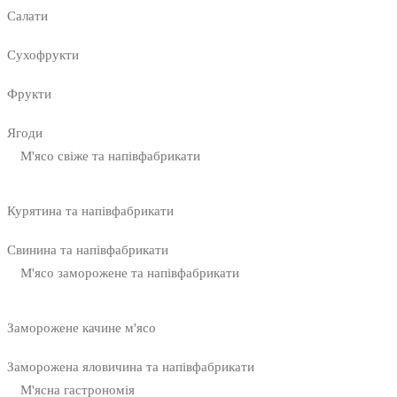
Салати
Сухофрукти
Фрукти
Ягоди
М'ясо свіже та напівфабрикати
Курятина та напівфабрикати
Свинина та напівфабрикати
М'ясо заморожене та напівфабрикати
Заморожене качине м'ясо
Заморожена яловичина та напівфабрикати
М'ясна гастрономія