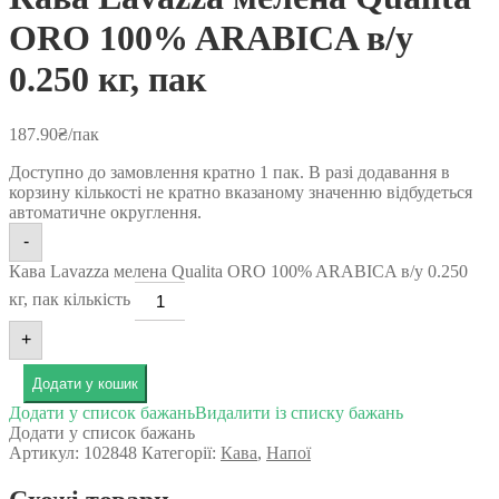
ORO 100% ARABICA в/у
0.250 кг, пак
187.90
₴
/пак
Доступно до замовлення кратно 1 пак. В разі додавання в
корзину кількості не кратно вказаному значенню відбудеться
автоматичне округлення.
-
Кава Lavazza мелена Qualita ORO 100% ARABICA в/у 0.250
кг, пак кількість
+
Додати у кошик
Додати у список бажань
Видалити із списку бажань
Додати у список бажань
Артикул:
102848
Категорії:
Кава
,
Напої