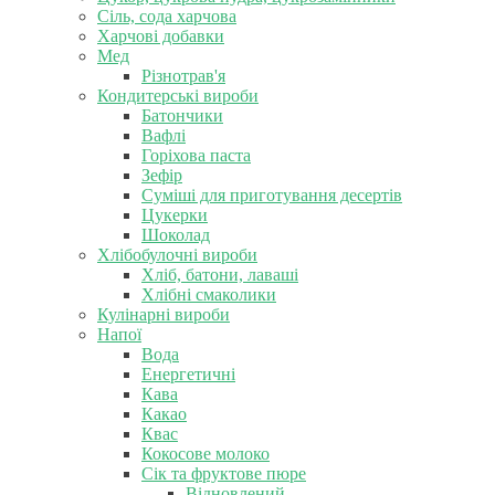
Сіль, сода харчова
Харчові добавки
Мед
Різнотрав'я
Кондитерські вироби
Батончики
Вафлі
Горіхова паста
Зефір
Суміші для приготування десертів
Цукерки
Шоколад
Хлібобулочні вироби
Хліб, батони, лаваші
Хлібні смаколики
Кулінарні вироби
Напої
Вода
Енергетичні
Кава
Какао
Квас
Кокосове молоко
Сік та фруктове пюре
Відновлений