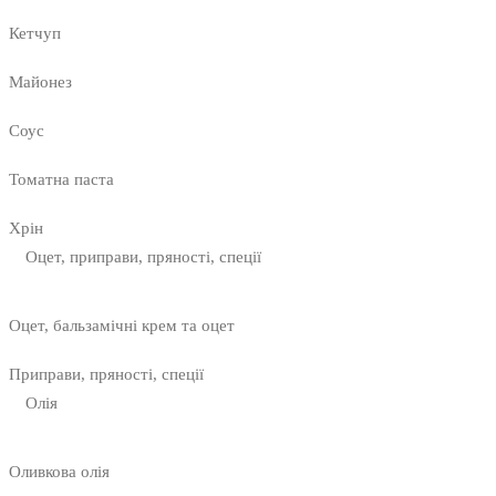
Кетчуп
Майонез
Соус
Томатна паста
Хрін
Оцет, приправи, пряності, спеції
Оцет, бальзамічні крем та оцет
Приправи, пряності, спеції
Олія
Оливкова олія