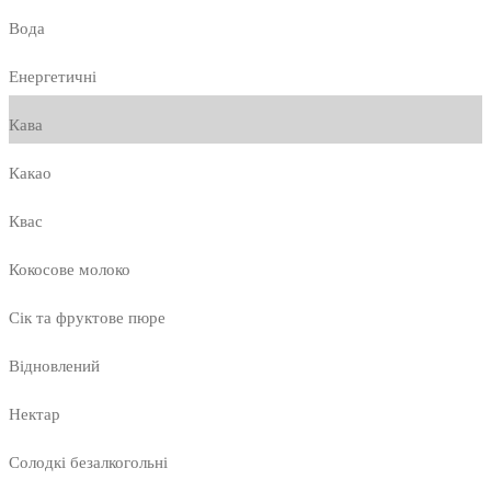
Вода
Енергетичні
Кава
Какао
Квас
Кокосове молоко
Сік та фруктове пюре
Відновлений
Нектар
Солодкі безалкогольні