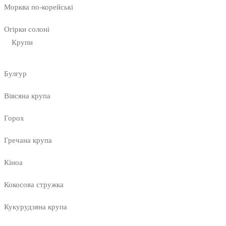
Морква по-корейські
Огірки солоні
Крупи
Булгур
Вівсяна крупа
Горох
Гречана крупа
Кіноа
Кокосова стружка
Кукурудзяна крупа