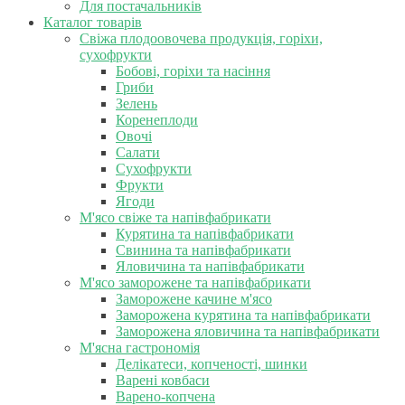
Для постачальників
Каталог товарів
Свіжа плодоовочева продукція, горіхи,
сухофрукти
Бобові, горіхи та насіння
Гриби
Зелень
Коренеплоди
Овочі
Салати
Сухофрукти
Фрукти
Ягоди
М'ясо свіже та напівфабрикати
Курятина та напівфабрикати
Свинина та напівфабрикати
Яловичина та напівфабрикати
М'ясо заморожене та напівфабрикати
Заморожене качине м'ясо
Заморожена курятина та напівфабрикати
Заморожена яловичина та напівфабрикати
М'ясна гастрономія
Делікатеси, копченості, шинки
Варені ковбаси
Варено-копчена