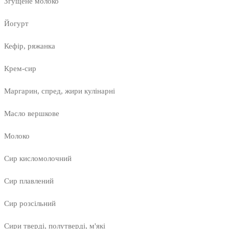
Згущене молоко
Йогурт
Кефір, ряжанка
Крем-сир
Маргарин, спред, жири кулінарні
Масло вершкове
Молоко
Сир кисломолочний
Сир плавлений
Сир розсільний
Сири тверді, полутверді, м'які