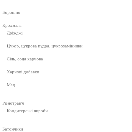
Борошно
Крохмаль
Дріжджі
Цукор, цукрова пудра, цукрозамінники
Сіль, сода харчова
Харчові добавки
Мед
Різнотрав'я
Кондитерські вироби
Батончики