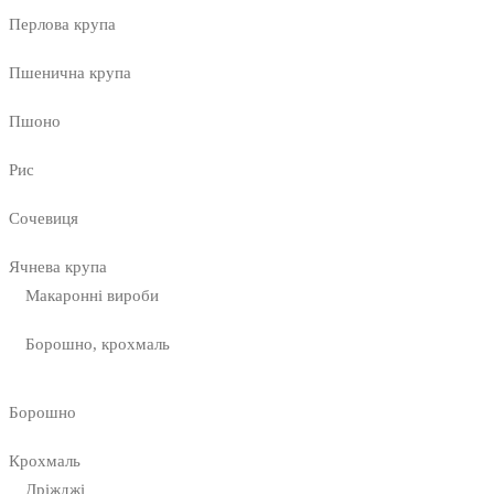
Перлова крупа
Пшенична крупа
Пшоно
Рис
Сочевиця
Ячнева крупа
Макаронні вироби
Борошно, крохмаль
Борошно
Крохмаль
Дріжджі