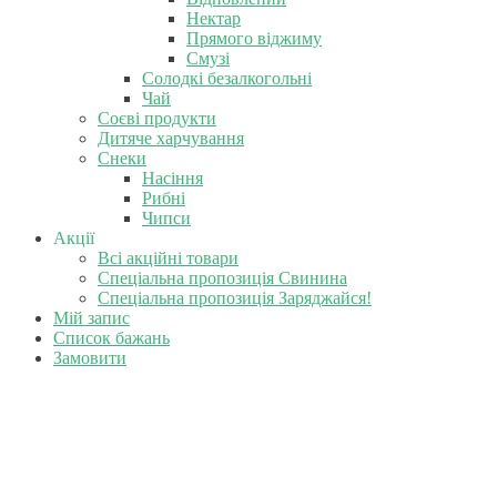
Нектар
Прямого віджиму
Смузі
Солодкі безалкогольні
Чай
Соєві продукти
Дитяче харчування
Снеки
Насіння
Рибні
Чипси
Акції
Всі акційні товари
Спеціальна пропозиція Свинина
Спеціальна пропозиція Заряджайся!
Мій запис
Список бажань
Замовити