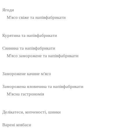
Ягоди
М'ясо свіже та напівфабрикати
Курятина та напівфабрикати
Свинина та напівфабрикати
М'ясо заморожене та напівфабрикати
Заморожене качине м'ясо
Заморожена яловичина та напівфабрикати
М'ясна гастрономія
Делікатеси, копченості, шинки
Варені ковбаси