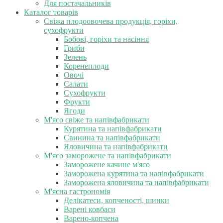
Для постачальників
Каталог товарів
Свіжа плодоовочева продукція, горіхи,
сухофрукти
Бобові, горіхи та насіння
Гриби
Зелень
Коренеплоди
Овочі
Салати
Сухофрукти
Фрукти
Ягоди
М'ясо свіже та напівфабрикати
Курятина та напівфабрикати
Свинина та напівфабрикати
Яловичина та напівфабрикати
М'ясо заморожене та напівфабрикати
Заморожене качине м'ясо
Заморожена курятина та напівфабрикати
Заморожена яловичина та напівфабрикати
М'ясна гастрономія
Делікатеси, копченості, шинки
Варені ковбаси
Варено-копчена