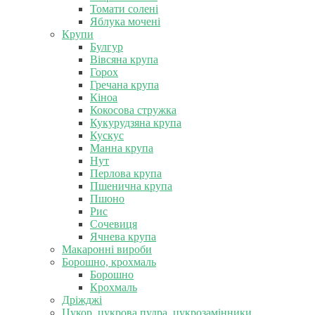
Томати солені
Яблука мочені
Крупи
Булгур
Вівсяна крупа
Горох
Гречана крупа
Кіноа
Кокосова стружка
Кукурудзяна крупа
Кускус
Манна крупа
Нут
Перлова крупа
Пшенична крупа
Пшоно
Рис
Сочевиця
Ячнева крупа
Макаронні вироби
Борошно, крохмаль
Борошно
Крохмаль
Дріжджі
Цукор, цукрова пудра, цукрозамінники