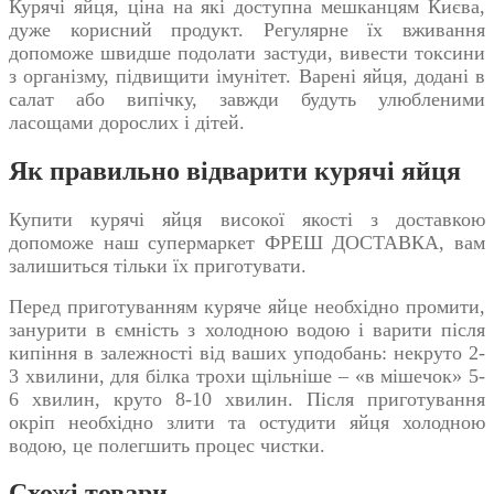
Курячі яйця, ціна
на які доступна мешканцям Києва,
дуже корисний продукт. Регулярне їх вживання
допоможе швидше подолати застуди, вивести токсини
з організму, підвищити імунітет. Варені яйця, додані в
салат або випічку, завжди будуть улюбленими
ласощами дорослих і дітей.
Як правильно відварити курячі яйця
Купити курячі яйця
високої якості з доставкою
допоможе наш супермаркет ФРЕШ ДОСТАВКА, вам
залишиться тільки їх приготувати.
Перед приготуванням куряче яйце необхідно промити,
занурити в ємність з холодною водою і варити після
кипіння в залежності від ваших уподобань: некруто 2-
3 хвилини, для білка трохи щільніше – «в мішечок» 5-
6 хвилин, круто 8-10 хвилин. Після приготування
окріп необхідно злити та остудити яйця холодною
водою, це полегшить процес чистки.
Схожі товари