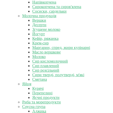
Напівкопчена
Сирокопчена та сиров'ялена
Сосиски, сардельки
Молочна продукція
Вершки
Десерти
Згущене молоко
Йогурт
Кефір, ряжанка
Крем-сир
Маргарин, спред, жири кулінарні
Масло вершкове
Молоко
Сир кисломолочний
Сир плавлений
Сир розсільний
Сири тверді, полутверді, м'які
Сметана
Яйця
Курячі
Перепелині
Яєчні продукти
Риба та морепродукти
Соусна група
Аджика