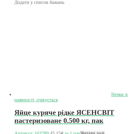
Додати у список бажань
Немає в
наявності, очікується
Яйце куряче рідке ЯСЕНСВІТ
пастеризоване 0.500 кг, пак
Артикул: 103789
45.15
₴
за 1 пак
Читати далі