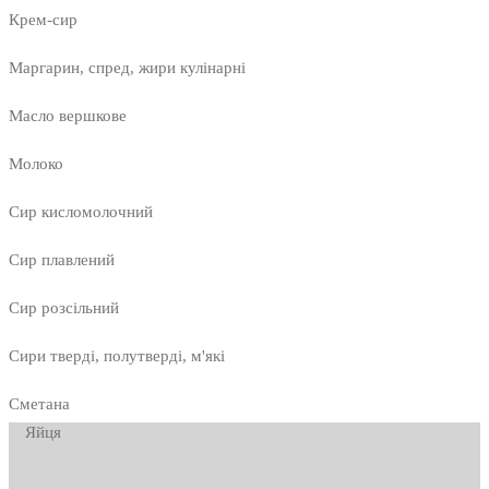
Крем-сир
Маргарин, спред, жири кулінарні
Масло вершкове
Молоко
Сир кисломолочний
Сир плавлений
Сир розсільний
Сири тверді, полутверді, м'які
Сметана
Яйця