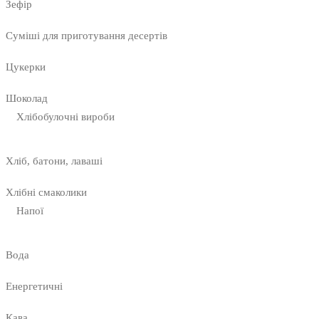
Зефір
Суміші для приготування десертів
Цукерки
Шоколад
Хлібобулочні вироби
Хліб, батони, лаваші
Хлібні смаколики
Напої
Вода
Енергетичні
Кава