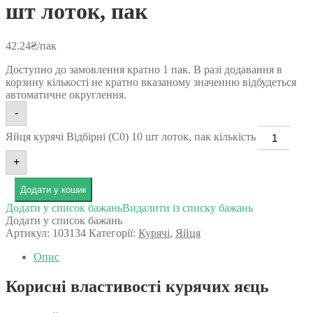
шт лоток, пак
42.24
₴
/пак
Доступно до замовлення кратно 1 пак. В разі додавання в
корзину кількості не кратно вказаному значенню відбудеться
автоматичне округлення.
-
Яйця курячі Відбірні (С0) 10 шт лоток, пак кількість
+
Додати у кошик
Додати у список бажань
Видалити із списку бажань
Додати у список бажань
Артикул:
103134
Категорії:
Курячі
,
Яйця
Опис
Корисні властивості курячих яєць