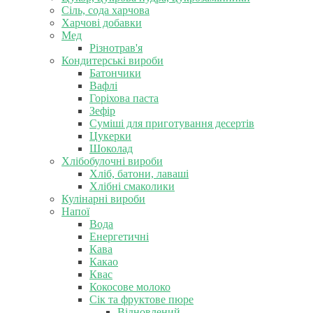
Сіль, сода харчова
Харчові добавки
Мед
Різнотрав'я
Кондитерські вироби
Батончики
Вафлі
Горіхова паста
Зефір
Суміші для приготування десертів
Цукерки
Шоколад
Хлібобулочні вироби
Хліб, батони, лаваші
Хлібні смаколики
Кулінарні вироби
Напої
Вода
Енергетичні
Кава
Какао
Квас
Кокосове молоко
Сік та фруктове пюре
Відновлений