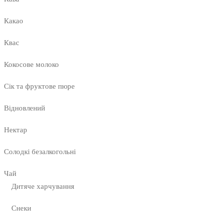
Какао
Квас
Кокосове молоко
Сік та фруктове пюре
Відновлений
Нектар
Солодкі безалкогольні
Чай
Дитяче харчування
Снеки