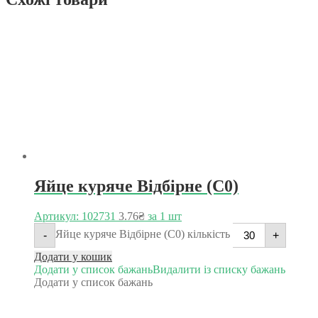
Яйце куряче Відбірне (С0)
Артикул: 102731
3.76
₴
за 1 шт
Яйце куряче Відбірне (С0) кількість
-
+
Додати у кошик
Додати у список бажань
Видалити із списку бажань
Додати у список бажань