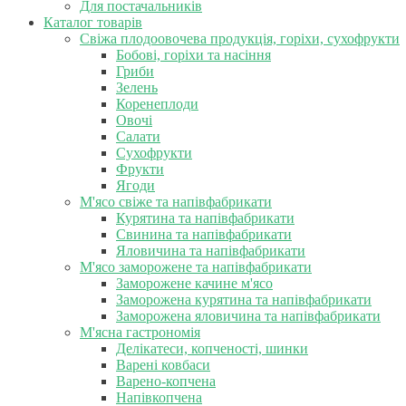
Для постачальників
Каталог товарів
Свіжа плодоовочева продукція, горіхи, сухофрукти
Бобові, горіхи та насіння
Гриби
Зелень
Коренеплоди
Овочі
Салати
Сухофрукти
Фрукти
Ягоди
М'ясо свіже та напівфабрикати
Курятина та напівфабрикати
Свинина та напівфабрикати
Яловичина та напівфабрикати
М'ясо заморожене та напівфабрикати
Заморожене качине м'ясо
Заморожена курятина та напівфабрикати
Заморожена яловичина та напівфабрикати
М'ясна гастрономія
Делікатеси, копченості, шинки
Варені ковбаси
Варено-копчена
Напівкопчена