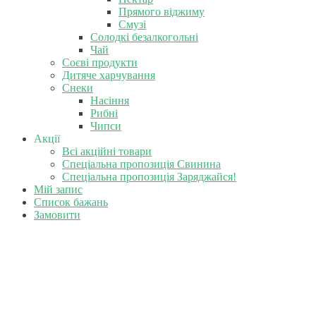
Прямого віджиму
Смузі
Солодкі безалкогольні
Чай
Соєві продукти
Дитяче харчування
Снеки
Насіння
Рибні
Чипси
Акції
Всі акційні товари
Спеціальна пропозиція Свинина
Спеціальна пропозиція Заряджайся!
Мій запис
Список бажань
Замовити