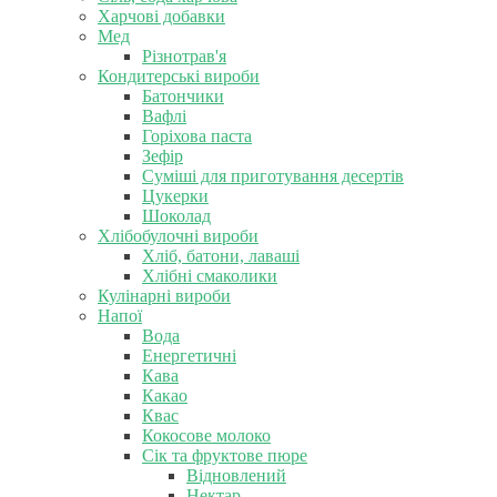
Харчові добавки
Мед
Різнотрав'я
Кондитерські вироби
Батончики
Вафлі
Горіхова паста
Зефір
Суміші для приготування десертів
Цукерки
Шоколад
Хлібобулочні вироби
Хліб, батони, лаваші
Хлібні смаколики
Кулінарні вироби
Напої
Вода
Енергетичні
Кава
Какао
Квас
Кокосове молоко
Сік та фруктове пюре
Відновлений
Нектар