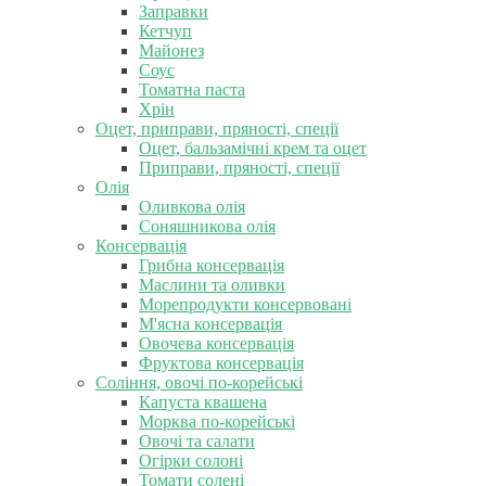
Заправки
Кетчуп
Майонез
Соус
Томатна паста
Хрін
Оцет, приправи, пряності, спеції
Оцет, бальзамічні крем та оцет
Приправи, пряності, спеції
Олія
Оливкова олія
Соняшникова олія
Консервація
Грибна консервація
Маслини та оливки
Морепродукти консервовані
М'ясна консервація
Овочева консервація
Фруктова консервація
Соління, овочі по-корейські
Капуста квашена
Морква по-корейські
Овочі та салати
Огірки солоні
Томати солені