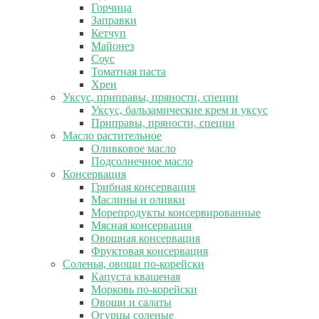
Горчица
Заправки
Кетчуп
Майонез
Соус
Томатная паста
Хрен
Уксус, приправы, пряности, специи
Уксус, бальзамические крем и уксус
Приправы, пряности, специи
Масло растительное
Оливковое масло
Подсолнечное масло
Консервация
Грибная консервация
Маслины и оливки
Морепродукты консервированные
Мясная консервация
Овощная консервация
Фруктовая консервация
Соленья, овощи по-корейски
Капуста квашеная
Морковь по-корейски
Овощи и салаты
Огурцы соленые