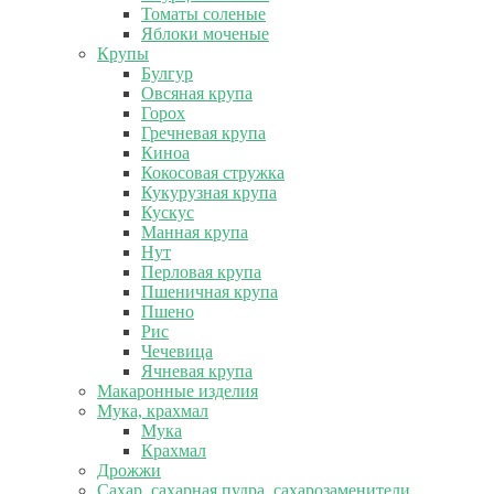
Томаты соленые
Яблоки моченые
Крупы
Булгур
Овсяная крупа
Горох
Гречневая крупа
Киноа
Кокосовая стружка
Кукурузная крупа
Кускус
Манная крупа
Нут
Перловая крупа
Пшеничная крупа
Пшено
Рис
Чечевица
Ячневая крупа
Макаронные изделия
Мука, крахмал
Мука
Крахмал
Дрожжи
Сахар, сахарная пудра, сахарозаменители