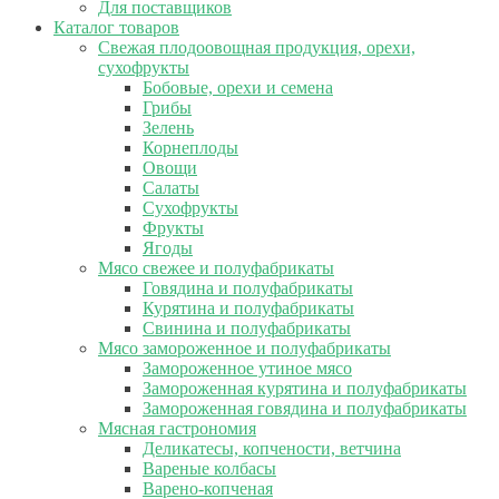
Для поставщиков
Каталог товаров
Свежая плодоовощная продукция, орехи,
сухофрукты
Бобовые, орехи и семена
Грибы
Зелень
Корнеплоды
Овощи
Салаты
Сухофрукты
Фрукты
Ягоды
Мясо свежее и полуфабрикаты
Говядина и полуфабрикаты
Курятина и полуфабрикаты
Свинина и полуфабрикаты
Мясо замороженное и полуфабрикаты
Замороженное утиное мясо
Замороженная курятина и полуфабрикаты
Замороженная говядина и полуфабрикаты
Мясная гастрономия
Деликатесы, копчености, ветчина
Вареные колбасы
Варено-копченая