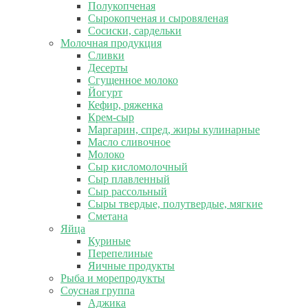
Полукопченая
Сырокопченая и сыровяленая
Сосиски, сардельки
Молочная продукция
Сливки
Десерты
Сгущенное молоко
Йогурт
Кефир, ряженка
Крем-сыр
Маргарин, спред, жиры кулинарные
Масло сливочное
Молоко
Сыр кисломолочный
Сыр плавленный
Сыр рассольный
Сыры твердые, полутвердые, мягкие
Сметана
Яйца
Куриные
Перепелиные
Яичные продукты
Рыба и морепродукты
Соусная группа
Аджика