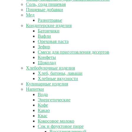
Соль, сода пищевая
Пищевые добавки
Мед
Разнотравье
Кондитерские изделия
Батончики
Вафли
Ореховая паста
Зефир
Смеси для приготовления десертов
Конфеты
Шоколад
Хлебобулочные изделия
Хлеб, батоны, лаваши
Хлебные вкусности
Кулинарные изделия
Напитки
Вода
Энергетические
Кофе
Какао
Квас
Кокосовое молоко
Сок и фруктовое пюре
Восстановленный