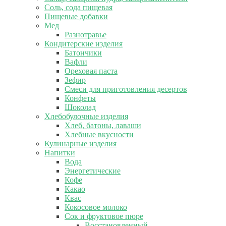
Соль, сода пищевая
Пищевые добавки
Мед
Разнотравье
Кондитерские изделия
Батончики
Вафли
Ореховая паста
Зефир
Смеси для приготовления десертов
Конфеты
Шоколад
Хлебобулочные изделия
Хлеб, батоны, лаваши
Хлебные вкусности
Кулинарные изделия
Напитки
Вода
Энергетические
Кофе
Какао
Квас
Кокосовое молоко
Сок и фруктовое пюре
Восстановленный