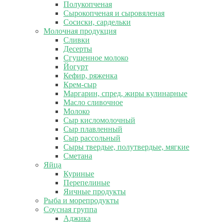
Полукопченая
Сырокопченая и сыровяленая
Сосиски, сардельки
Молочная продукция
Сливки
Десерты
Сгущенное молоко
Йогурт
Кефир, ряженка
Крем-сыр
Маргарин, спред, жиры кулинарные
Масло сливочное
Молоко
Сыр кисломолочный
Сыр плавленный
Сыр рассольный
Сыры твердые, полутвердые, мягкие
Сметана
Яйца
Куриные
Перепелиные
Яичные продукты
Рыба и морепродукты
Соусная группа
Аджика