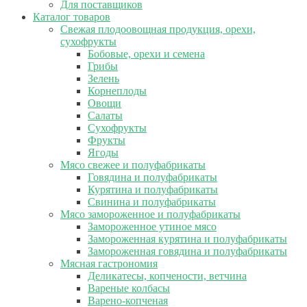
Для поставщиков
Каталог товаров
Свежая плодоовощная продукция, орехи,
сухофрукты
Бобовые, орехи и семена
Грибы
Зелень
Корнеплоды
Овощи
Салаты
Сухофрукты
Фрукты
Ягоды
Мясо свежее и полуфабрикаты
Говядина и полуфабрикаты
Курятина и полуфабрикаты
Свинина и полуфабрикаты
Мясо замороженное и полуфабрикаты
Замороженное утиное мясо
Замороженная курятина и полуфабрикаты
Замороженная говядина и полуфабрикаты
Мясная гастрономия
Деликатесы, копчености, ветчина
Вареные колбасы
Варено-копченая