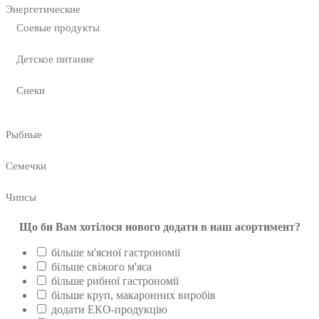
Энергетические
Соевые продукты
Детское питание
Снеки
Рыбные
Семечки
Чипсы
Що би Вам хотілося нового додати в наш асортимент?
більше м'ясної гастрономії
більше свіжого м'яса
більше рибної гастрономії
більше круп, макаронних виробів
додати ЕКО-продукцію