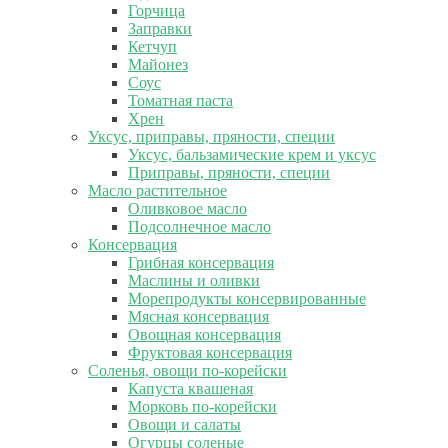
Горчица
Заправки
Кетчуп
Майонез
Соус
Томатная паста
Хрен
Уксус, приправы, пряности, специи
Уксус, бальзамические крем и уксус
Приправы, пряности, специи
Масло растительное
Оливковое масло
Подсолнечное масло
Консервация
Грибная консервация
Маслины и оливки
Морепродукты консервированные
Мясная консервация
Овощная консервация
Фруктовая консервация
Соленья, овощи по-корейски
Капуста квашеная
Морковь по-корейски
Овощи и салаты
Огурцы соленые