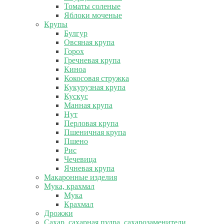
Томаты соленые
Яблоки моченые
Крупы
Булгур
Овсяная крупа
Горох
Гречневая крупа
Киноа
Кокосовая стружка
Кукурузная крупа
Кускус
Манная крупа
Нут
Перловая крупа
Пшеничная крупа
Пшено
Рис
Чечевица
Ячневая крупа
Макаронные изделия
Мука, крахмал
Мука
Крахмал
Дрожжи
Сахар, сахарная пудра, сахарозаменители