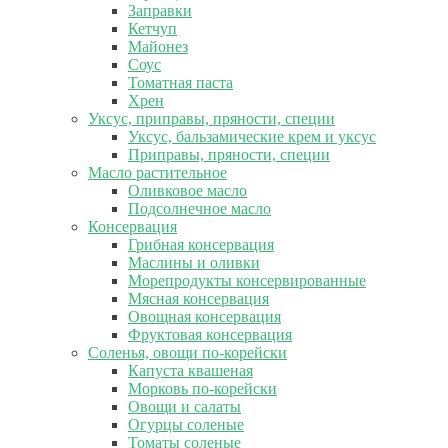
Заправки
Кетчуп
Майонез
Соус
Томатная паста
Хрен
Уксус, приправы, пряности, специи
Уксус, бальзамические крем и уксус
Приправы, пряности, специи
Масло растительное
Оливковое масло
Подсолнечное масло
Консервация
Грибная консервация
Маслины и оливки
Морепродукты консервированные
Мясная консервация
Овощная консервация
Фруктовая консервация
Соленья, овощи по-корейски
Капуста квашеная
Морковь по-корейски
Овощи и салаты
Огурцы соленые
Томаты соленые