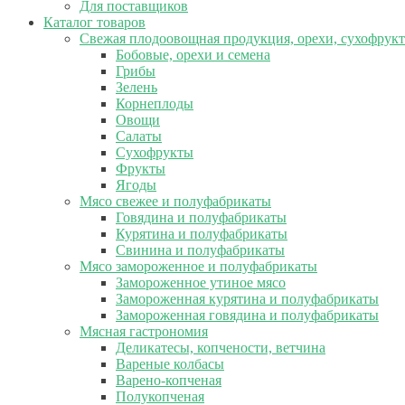
Для поставщиков
Каталог товаров
Свежая плодоовощная продукция, орехи, сухофрук
Бобовые, орехи и семена
Грибы
Зелень
Корнеплоды
Овощи
Салаты
Сухофрукты
Фрукты
Ягоды
Мясо свежее и полуфабрикаты
Говядина и полуфабрикаты
Курятина и полуфабрикаты
Свинина и полуфабрикаты
Мясо замороженное и полуфабрикаты
Замороженное утиное мясо
Замороженная курятина и полуфабрикаты
Замороженная говядина и полуфабрикаты
Мясная гастрономия
Деликатесы, копчености, ветчина
Вареные колбасы
Варено-копченая
Полукопченая