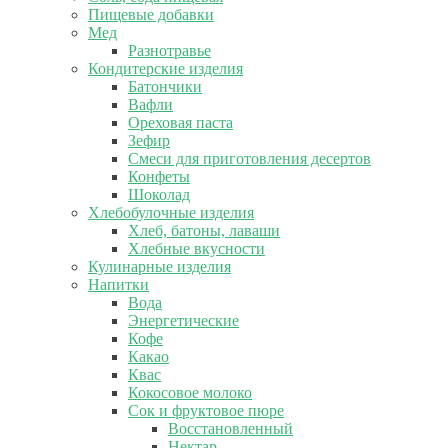
Пищевые добавки
Мед
Разнотравье
Кондитерские изделия
Батончики
Вафли
Ореховая паста
Зефир
Смеси для приготовления десертов
Конфеты
Шоколад
Хлебобулочные изделия
Хлеб, батоны, лаваши
Хлебные вкусности
Кулинарные изделия
Напитки
Вода
Энергетические
Кофе
Какао
Квас
Кокосовое молоко
Сок и фруктовое пюре
Восстановленный
Нектар