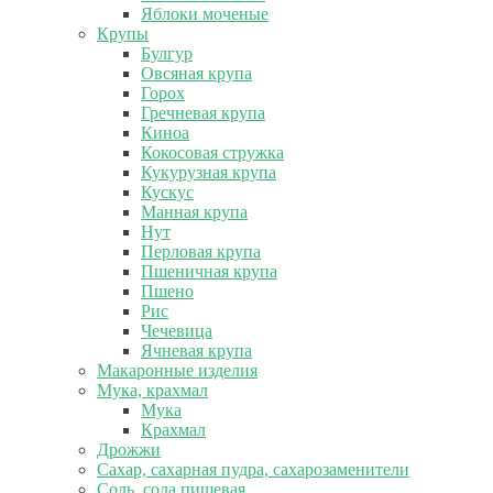
Яблоки моченые
Крупы
Булгур
Овсяная крупа
Горох
Гречневая крупа
Киноа
Кокосовая стружка
Кукурузная крупа
Кускус
Манная крупа
Нут
Перловая крупа
Пшеничная крупа
Пшено
Рис
Чечевица
Ячневая крупа
Макаронные изделия
Мука, крахмал
Мука
Крахмал
Дрожжи
Сахар, сахарная пудра, сахарозаменители
Соль, сода пищевая