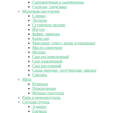
Сырокопченая и сыровяленая
Сосиски, сардельки
Молочная продукция
Сливки
Десерты
Сгущенное молоко
Йогурт
Кефир, ряженка
Крем-сыр
Маргарин, спред, жиры кулинарные
Масло сливочное
Молоко
Сыр кисломолочный
Сыр плавленный
Сыр рассольный
Сыры твердые, полутвердые, мягкие
Сметана
Яйца
Куриные
Перепелиные
Яичные продукты
Рыба и морепродукты
Соусная группа
Аджика
Горчица