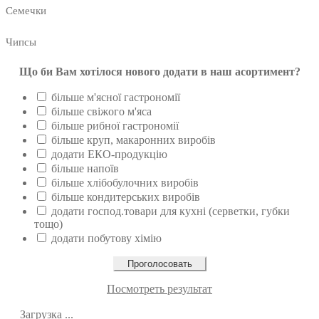
Семечки
Чипсы
Що би Вам хотілося нового додати в наш асортимент?
більше м'ясної гастрономії
більше свіжого м'яса
більше рибної гастрономії
більше круп, макаронних виробів
додати ЕКО-продукцію
більше напоїв
більше хлібобулочних виробів
більше кондитерських виробів
додати господ.товари для кухні (серветки, губки
тощо)
додати побутову хімію
Посмотреть результат
Загрузка ...