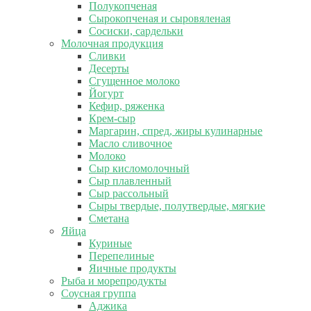
Полукопченая
Сырокопченая и сыровяленая
Сосиски, сардельки
Молочная продукция
Сливки
Десерты
Сгущенное молоко
Йогурт
Кефир, ряженка
Крем-сыр
Маргарин, спред, жиры кулинарные
Масло сливочное
Молоко
Сыр кисломолочный
Сыр плавленный
Сыр рассольный
Сыры твердые, полутвердые, мягкие
Сметана
Яйца
Куриные
Перепелиные
Яичные продукты
Рыба и морепродукты
Соусная группа
Аджика