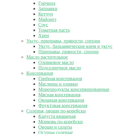
Горчица
Заправки
Кетчуп
Майонез
Соус
Томатная паста
Хрен
Уксус, приправы, пряности, специи
Уксус, бальзамические крем и уксус
Приправы, пряности, специи
Масло растительное
Оливковое масло
Подсолнечное масло
Консервация
Грибная консервация
Маслины и оливки
Морепродукты консервированные
Мясная консервация
Овощная консервация
Фруктовая консервация
Соленья, овощи по-корейски
Капуста квашеная
Морковь по-корейски
Овощи и салаты
Огурцы соленые