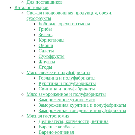
Для поставщиков
Каталог товаров
Свежая плодоовощная продукция, орехи,
сухофрукты
Бобовые, орехи и семена
Грибы
Зелень
Корнеплоды
Овощи
Салаты
Сухофрукты
Фрукты
Ягоды
Мясо свежее и полуфабрикаты
Говядина и полуфабрикаты
Курятина и полуфабрикаты
Свинина и полуфабрикаты
Мясо замороженное и полуфабрикаты
Замороженное утиное мясо
Замороженная курятина и полуфабрикаты
Замороженная говядина и полуфабрикаты
Мясная гастрономия
Деликатесы, копчености, ветчина
Вареные колбасы
Варено-копченая