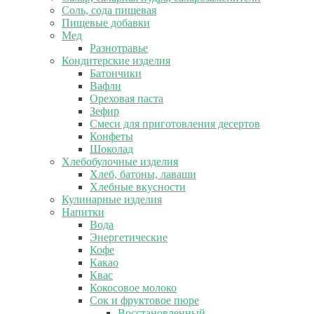
Соль, сода пищевая
Пищевые добавки
Мед
Разнотравье
Кондитерские изделия
Батончики
Вафли
Ореховая паста
Зефир
Смеси для приготовления десертов
Конфеты
Шоколад
Хлебобулочные изделия
Хлеб, батоны, лаваши
Хлебные вкусности
Кулинарные изделия
Напитки
Вода
Энергетические
Кофе
Какао
Квас
Кокосовое молоко
Сок и фруктовое пюре
Восстановленный