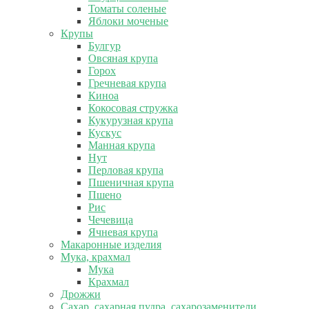
Томаты соленые
Яблоки моченые
Крупы
Булгур
Овсяная крупа
Горох
Гречневая крупа
Киноа
Кокосовая стружка
Кукурузная крупа
Кускус
Манная крупа
Нут
Перловая крупа
Пшеничная крупа
Пшено
Рис
Чечевица
Ячневая крупа
Макаронные изделия
Мука, крахмал
Мука
Крахмал
Дрожжи
Сахар, сахарная пудра, сахарозаменители