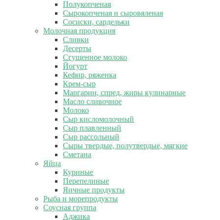
Полукопченая
Сырокопченая и сыровяленая
Сосиски, сардельки
Молочная продукция
Сливки
Десерты
Сгущенное молоко
Йогурт
Кефир, ряженка
Крем-сыр
Маргарин, спред, жиры кулинарные
Масло сливочное
Молоко
Сыр кисломолочный
Сыр плавленный
Сыр рассольный
Сыры твердые, полутвердые, мягкие
Сметана
Яйца
Куриные
Перепелиные
Яичные продукты
Рыба и морепродукты
Соусная группа
Аджика