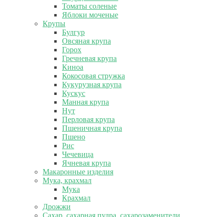
Томаты соленые
Яблоки моченые
Крупы
Булгур
Овсяная крупа
Горох
Гречневая крупа
Киноа
Кокосовая стружка
Кукурузная крупа
Кускус
Манная крупа
Нут
Перловая крупа
Пшеничная крупа
Пшено
Рис
Чечевица
Ячневая крупа
Макаронные изделия
Мука, крахмал
Мука
Крахмал
Дрожжи
Сахар, сахарная пудра, сахарозаменители