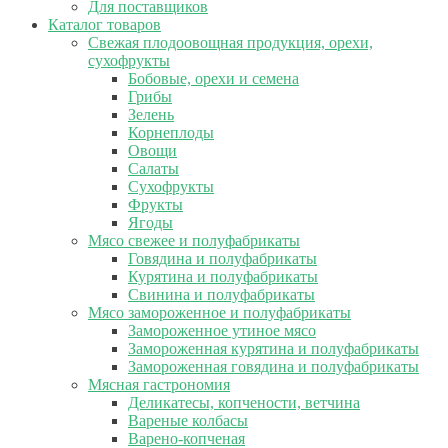
Для поставщиков
Каталог товаров
Свежая плодоовощная продукция, орехи,
сухофрукты
Бобовые, орехи и семена
Грибы
Зелень
Корнеплоды
Овощи
Салаты
Сухофрукты
Фрукты
Ягоды
Мясо свежее и полуфабрикаты
Говядина и полуфабрикаты
Курятина и полуфабрикаты
Свинина и полуфабрикаты
Мясо замороженное и полуфабрикаты
Замороженное утиное мясо
Замороженная курятина и полуфабрикаты
Замороженная говядина и полуфабрикаты
Мясная гастрономия
Деликатесы, копчености, ветчина
Вареные колбасы
Варено-копченая