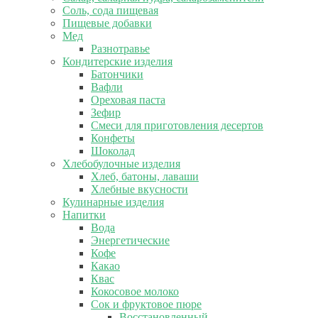
Соль, сода пищевая
Пищевые добавки
Мед
Разнотравье
Кондитерские изделия
Батончики
Вафли
Ореховая паста
Зефир
Смеси для приготовления десертов
Конфеты
Шоколад
Хлебобулочные изделия
Хлеб, батоны, лаваши
Хлебные вкусности
Кулинарные изделия
Напитки
Вода
Энергетические
Кофе
Какао
Квас
Кокосовое молоко
Сок и фруктовое пюре
Восстановленный