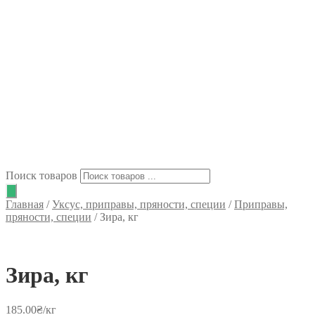
Поиск товаров
Главная
/
Уксус, приправы, пряности, специи
/
Приправы,
пряности, специи
/
Зира, кг
Зира, кг
185.00
₴
/кг