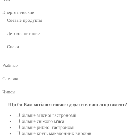
Энергетические
Соевые продукты
Детское питание
Снеки
Рыбные
Семечки
Чипсы
Що би Вам хотілося нового додати в наш асортимент?
більше м'ясної гастрономії
більше свіжого м'яса
більше рибної гастрономії
більше круп, макаронних виробів