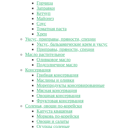
Горчица
Заправки
Кетчуп
Майонез
Соус
Томатная паста
Хрен
Уксус, приправы, пряности, специи
Уксус, бальзамические крем и уксус
Приправы, пряности, специи
Масло растительное
Оливковое масло
Подсолнечное масло
Консервация
Грибная консервация
Маслины и оливки
Морепродукты консервированные
Мясная консервация
Овощная консервация
Фруктовая консервация
Соленья, овощи по-корейски
Капуста квашеная
Морковь по-корейски
Овощи и салаты
Огурцы соленые