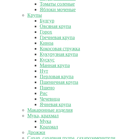
Томаты соленые
Яблоки моченые
Крупы
Булгур
Овсяная крупа
Горох
Гречневая крупа
Киноа
Кокосовая стружка
Кукурузная крупа
Кускус
Манная крупа
Нут
Перловая крупа
Пшеничная крупа
Пшено
Рис
Чечевица
Ячневая крупа
Макаронные изделия
Мука, крахмал
Мука
Крахмал
Дрожжи
Сахар, сахарная пудра, сахарозаменители