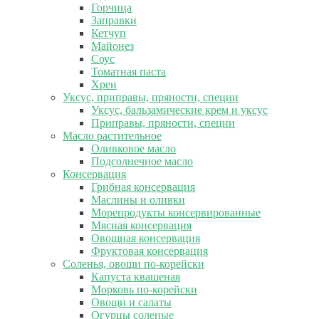
Горчица
Заправки
Кетчуп
Майонез
Соус
Томатная паста
Хрен
Уксус, приправы, пряности, специи
Уксус, бальзамические крем и уксус
Приправы, пряности, специи
Масло растительное
Оливковое масло
Подсолнечное масло
Консервация
Грибная консервация
Маслины и оливки
Морепродукты консервированные
Мясная консервация
Овощная консервация
Фруктовая консервация
Соленья, овощи по-корейски
Капуста квашеная
Морковь по-корейски
Овощи и салаты
Огурцы соленые