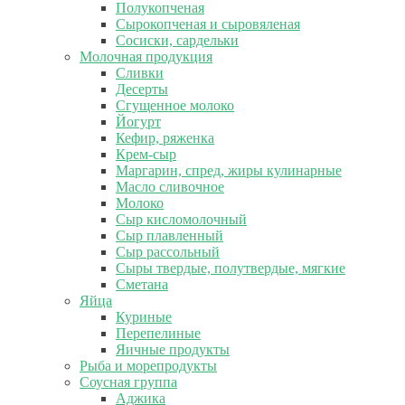
Полукопченая
Сырокопченая и сыровяленая
Сосиски, сардельки
Молочная продукция
Сливки
Десерты
Сгущенное молоко
Йогурт
Кефир, ряженка
Крем-сыр
Маргарин, спред, жиры кулинарные
Масло сливочное
Молоко
Сыр кисломолочный
Сыр плавленный
Сыр рассольный
Сыры твердые, полутвердые, мягкие
Сметана
Яйца
Куриные
Перепелиные
Яичные продукты
Рыба и морепродукты
Соусная группа
Аджика