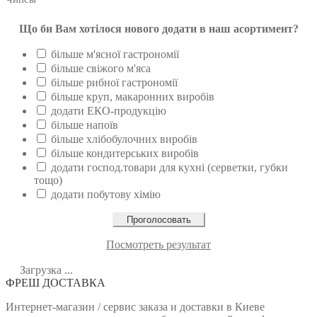
Що би Вам хотілося нового додати в наш асортимент?
більше м'ясної гастрономії
більше свіжого м'яса
більше рибної гастрономії
більше круп, макаронних виробів
додати ЕКО-продукцію
більше напоїв
більше хлібобулочних виробів
більше кондитерських виробів
додати господ.товари для кухні (серветки, губки
тощо)
додати побутову хімію
Посмотреть результат
Загрузка ...
ФРЕШ ДОСТАВКА
Интернет-магазин / сервис заказа и доставки в Киеве