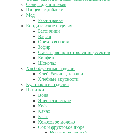
Соль, сода пищевая
Пищевые добавки
Мед
Разнотравье
Кондитерские изделия
Батончики
Вафли
Ореховая паста
Зефир
Смеси для приготовления десертов
Конфеты
Шоколад
Хлебобулочные изделия
Хлеб, батоны, лаваши
Хлебные вкусности
Кулинарные изделия
Напитки
Вода
Энергетические
Кофе
Какао
Квас
Кокосовое молоко
Сок и фруктовое пюре
Восстановленный