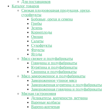
Для поставщиков
Каталог товаров
Свежая плодоовощная продукция, орехи,
сухофрукты
Бобовые, орехи и семена
Грибы
Зелень
Корнеплоды
Овощи
Салаты
Сухофрукты
Фрукты
Ягоды
Мясо свежее и полуфабрикаты
Говядина и полуфабрикаты
Курятина и полуфабрикаты
Свинина и полуфабрикаты
Мясо замороженное и полуфабрикаты
Замороженное утиное мясо
Замороженная курятина и полуфабрикаты
Замороженная говядина и полуфабрикаты
Мясная гастрономия
Деликатесы, копчености, ветчина
Вареные колбасы
Варено-копченая