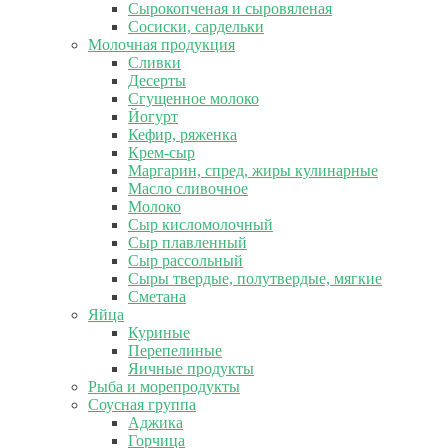
Сырокопченая и сыровяленая
Сосиски, сардельки
Молочная продукция
Сливки
Десерты
Сгущенное молоко
Йогурт
Кефир, ряженка
Крем-сыр
Маргарин, спред, жиры кулинарные
Масло сливочное
Молоко
Сыр кисломолочный
Сыр плавленный
Сыр рассольный
Сыры твердые, полутвердые, мягкие
Сметана
Яйца
Куриные
Перепелиные
Яичные продукты
Рыба и морепродукты
Соусная группа
Аджика
Горчица