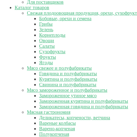
Для поставщиков
Каталог товаров
Свежая плодоовощная продукция, орехи, сухофрук
Бобовые, орехи и семена
Грибы
Зелень
Корнеплоды
Овощи
Салаты
Сухофрукты
Фрукты
Ягоды
Мясо свежее и полуфабрикаты
Говядина и полуфабрикаты
Курятина и полуфабрикаты
Свинина и полуфабрикаты
Мясо замороженное и полуфабрикаты
Замороженное утиное мясо
Замороженная курятина и полуфабрикаты
Замороженная говядина и полуфабрикаты
Мясная гастрономия
Деликатесы, копчености, ветчина
Вареные колбасы
Варено-копченая
Полукопченая