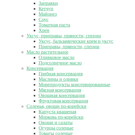
Заправки
Кетчуп
Майонез
Соус
Томатная паста
Хрен
Уксус, приправы, пряности, специи
Уксус, бальзамические крем и уксус
Приправы, пряности, специи
Масло растительное
Оливковое масло
Подсолнечное масло
Консервация
Грибная консервация
Маслины и оливки
Морепродукты консервированные
Мясная консервация
Овощная консервация
Фруктовая консервация
Соленья, овощи по-корейски
Капуста квашеная
Морковь по-корейски
Овощи и салаты
Огурцы соленые
Томаты соленые