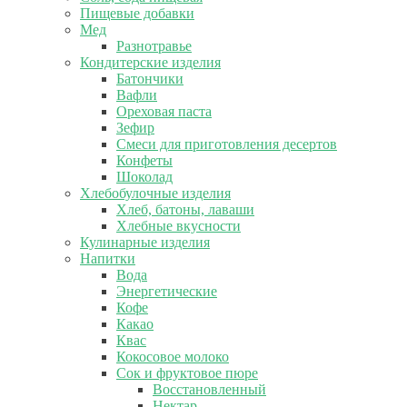
Пищевые добавки
Мед
Разнотравье
Кондитерские изделия
Батончики
Вафли
Ореховая паста
Зефир
Смеси для приготовления десертов
Конфеты
Шоколад
Хлебобулочные изделия
Хлеб, батоны, лаваши
Хлебные вкусности
Кулинарные изделия
Напитки
Вода
Энергетические
Кофе
Какао
Квас
Кокосовое молоко
Сок и фруктовое пюре
Восстановленный
Нектар