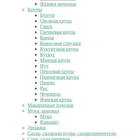
Яблоки моченые
Крупы
Булгур
Овсяная крупа
Горох
Гречневая крупа
Киноа
Кокосовая стружка
Кукурузная крупа
Кускус
Манная крупа
Нут
Перловая крупа
Пшеничная крупа
Пшено
Рис
Чечевица
Ячневая крупа
Макаронные изделия
Мука, крахмал
Мука
Крахмал
Дрожжи
Сахар, сахарная пудра, сахарозаменители
Соль, сода пищевая