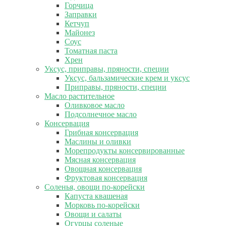
Горчица
Заправки
Кетчуп
Майонез
Соус
Томатная паста
Хрен
Уксус, приправы, пряности, специи
Уксус, бальзамические крем и уксус
Приправы, пряности, специи
Масло растительное
Оливковое масло
Подсолнечное масло
Консервация
Грибная консервация
Маслины и оливки
Морепродукты консервированные
Мясная консервация
Овощная консервация
Фруктовая консервация
Соленья, овощи по-корейски
Капуста квашеная
Морковь по-корейски
Овощи и салаты
Огурцы соленые