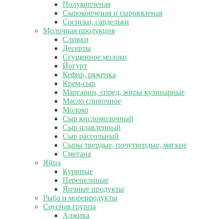
Полукопченая
Сырокопченая и сыровяленая
Сосиски, сардельки
Молочная продукция
Сливки
Десерты
Сгущенное молоко
Йогурт
Кефир, ряженка
Крем-сыр
Маргарин, спред, жиры кулинарные
Масло сливочное
Молоко
Сыр кисломолочный
Сыр плавленный
Сыр рассольный
Сыры твердые, полутвердые, мягкие
Сметана
Яйца
Куриные
Перепелиные
Яичные продукты
Рыба и морепродукты
Соусная группа
Аджика