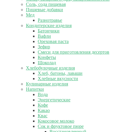
Соль, сода пищевая
Пищевые добавки
Мед
Разнотравье
Кондитерские изделия
Батончики
Вафли
Ореховая паста
Зефир
Смеси для приготовления десертов
Конфеты
Шоколад
Хлебобулочные изделия
Хлеб, батоны, лаваши
Хлебные вкусности
Кулинарные изделия
Напитки
Вода
Энергетические
Кофе
Какао
Квас
Кокосовое молоко
Сок и фруктовое пюре
Восстановленный