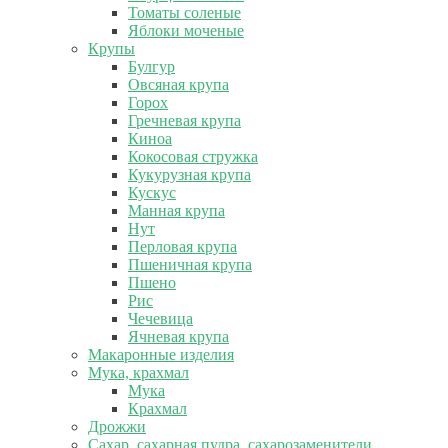
Томаты соленые
Яблоки моченые
Крупы
Булгур
Овсяная крупа
Горох
Гречневая крупа
Киноа
Кокосовая стружка
Кукурузная крупа
Кускус
Манная крупа
Нут
Перловая крупа
Пшеничная крупа
Пшено
Рис
Чечевица
Ячневая крупа
Макаронные изделия
Мука, крахмал
Мука
Крахмал
Дрожжи
Сахар, сахарная пудра, сахарозаменители