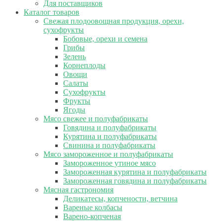
Для поставщиков
Каталог товаров
Свежая плодоовощная продукция, орехи,
сухофрукты
Бобовые, орехи и семена
Грибы
Зелень
Корнеплоды
Овощи
Салаты
Сухофрукты
Фрукты
Ягоды
Мясо свежее и полуфабрикаты
Говядина и полуфабрикаты
Курятина и полуфабрикаты
Свинина и полуфабрикаты
Мясо замороженное и полуфабрикаты
Замороженное утиное мясо
Замороженная курятина и полуфабрикаты
Замороженная говядина и полуфабрикаты
Мясная гастрономия
Деликатесы, копчености, ветчина
Вареные колбасы
Варено-копченая