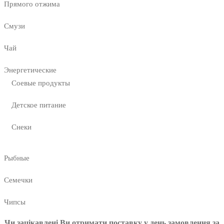
Прямого отжима
Смузи
Чай
Энергетические
Соевые продукты
Детское питание
Снеки
Рыбные
Семечки
Чипсы
Чи зацікавлені Ви отримати поставку у день замовлення за