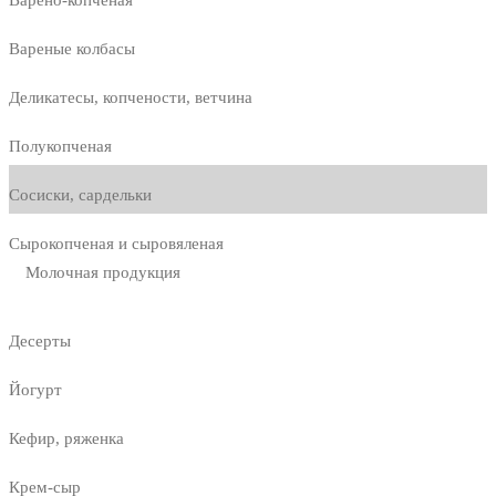
Варено-копченая
Вареные колбасы
Деликатесы, копчености, ветчина
Полукопченая
Сосиски, сардельки
Сырокопченая и сыровяленая
Молочная продукция
Десерты
Йогурт
Кефир, ряженка
Крем-сыр