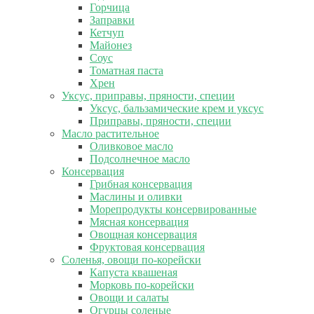
Горчица
Заправки
Кетчуп
Майонез
Соус
Томатная паста
Хрен
Уксус, приправы, пряности, специи
Уксус, бальзамические крем и уксус
Приправы, пряности, специи
Масло растительное
Оливковое масло
Подсолнечное масло
Консервация
Грибная консервация
Маслины и оливки
Морепродукты консервированные
Мясная консервация
Овощная консервация
Фруктовая консервация
Соленья, овощи по-корейски
Капуста квашеная
Морковь по-корейски
Овощи и салаты
Огурцы соленые