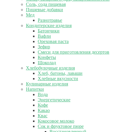
Соль, сода пищевая
Пищевые добавки
Мед
Разнотравье
Кондитерские изделия
Батончики
Вафли
Ореховая паста
Зефир
Смеси для приготовления десертов
Конфеты
Шоколад
Хлебобулочные изделия
Хлеб, батоны, лаваши
Хлебные вкусности
Кулинарные изделия
Напитки
Вода
Энергетические
Кофе
Какао
Квас
Кокосовое молоко
Сок и фруктовое пюре
Восстановленный