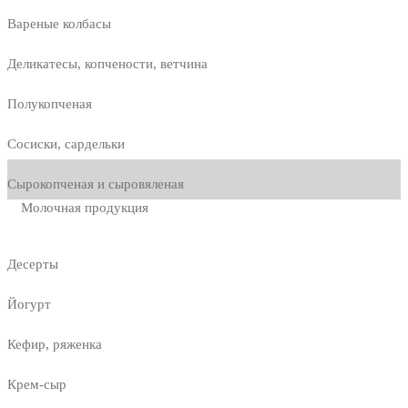
Вареные колбасы
Деликатесы, копчености, ветчина
Полукопченая
Сосиски, сардельки
Сырокопченая и сыровяленая
Молочная продукция
Десерты
Йогурт
Кефир, ряженка
Крем-сыр