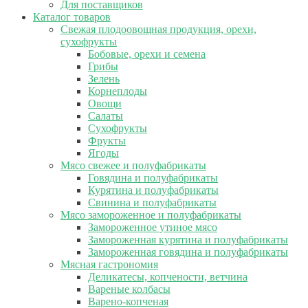
Для поставщиков
Каталог товаров
Свежая плодоовощная продукция, орехи,
сухофрукты
Бобовые, орехи и семена
Грибы
Зелень
Корнеплоды
Овощи
Салаты
Сухофрукты
Фрукты
Ягоды
Мясо свежее и полуфабрикаты
Говядина и полуфабрикаты
Курятина и полуфабрикаты
Свинина и полуфабрикаты
Мясо замороженное и полуфабрикаты
Замороженное утиное мясо
Замороженная курятина и полуфабрикаты
Замороженная говядина и полуфабрикаты
Мясная гастрономия
Деликатесы, копчености, ветчина
Вареные колбасы
Варено-копченая