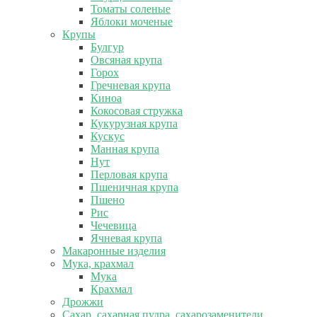
Томаты соленые
Яблоки моченые
Крупы
Булгур
Овсяная крупа
Горох
Гречневая крупа
Киноа
Кокосовая стружка
Кукурузная крупа
Кускус
Манная крупа
Нут
Перловая крупа
Пшеничная крупа
Пшено
Рис
Чечевица
Ячневая крупа
Макаронные изделия
Мука, крахмал
Мука
Крахмал
Дрожжи
Сахар, сахарная пудра, сахарозаменители