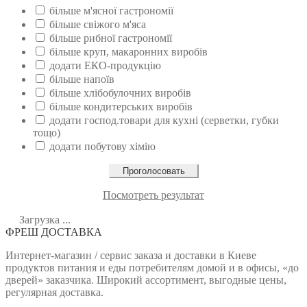
більше м'ясної гастрономії
більше свіжого м'яса
більше рибної гастрономії
більше круп, макаронних виробів
додати ЕКО-продукцію
більше напоїв
більше хлібобулочних виробів
більше кондитерських виробів
додати господ.товари для кухні (серветки, губки
тощо)
додати побутову хімію
Посмотреть результат
Загрузка ...
ФРЕШ ДОСТАВКА
Интернет-магазин / сервис заказа и доставки в Киеве
продуктов питания и еды потребителям домой и в офисы, «до
дверей» заказчика. Широкий ассортимент, выгодные цены,
регулярная доставка.