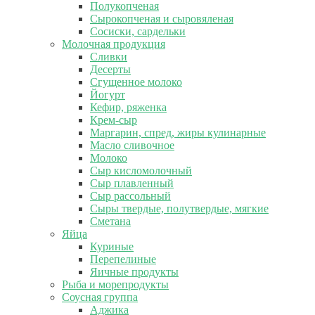
Полукопченая
Сырокопченая и сыровяленая
Сосиски, сардельки
Молочная продукция
Сливки
Десерты
Сгущенное молоко
Йогурт
Кефир, ряженка
Крем-сыр
Маргарин, спред, жиры кулинарные
Масло сливочное
Молоко
Сыр кисломолочный
Сыр плавленный
Сыр рассольный
Сыры твердые, полутвердые, мягкие
Сметана
Яйца
Куриные
Перепелиные
Яичные продукты
Рыба и морепродукты
Соусная группа
Аджика