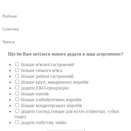
Рыбные
Семечки
Чипсы
Що би Вам хотілося нового додати в наш асортимент?
більше м'ясної гастрономії
більше свіжого м'яса
більше рибної гастрономії
більше круп, макаронних виробів
додати ЕКО-продукцію
більше напоїв
більше хлібобулочних виробів
більше кондитерських виробів
додати господ.товари для кухні (серветки, губки
тощо)
додати побутову хімію