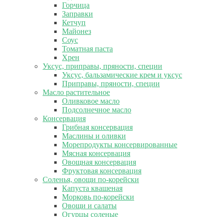
Горчица
Заправки
Кетчуп
Майонез
Соус
Томатная паста
Хрен
Уксус, приправы, пряности, специи
Уксус, бальзамические крем и уксус
Приправы, пряности, специи
Масло растительное
Оливковое масло
Подсолнечное масло
Консервация
Грибная консервация
Маслины и оливки
Морепродукты консервированные
Мясная консервация
Овощная консервация
Фруктовая консервация
Соленья, овощи по-корейски
Капуста квашеная
Морковь по-корейски
Овощи и салаты
Огурцы соленые