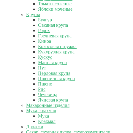
Томаты соленые
Яблоки моченые
Крупы
Булгур
Овсяная крупа
Горох
Гречневая крупа
Киноа
Кокосовая стружка
Кукурузная крупа
Кускус
Манная крупа
Нут
Перловая крупа
Пшеничная крупа
Пшено
Рис
Чечевица
Ячневая крупа
Макаронные изделия
Мука, крахмал
Мука
Крахмал
Дрожжи
Сахар, сахарная пудра, сахарозаменители