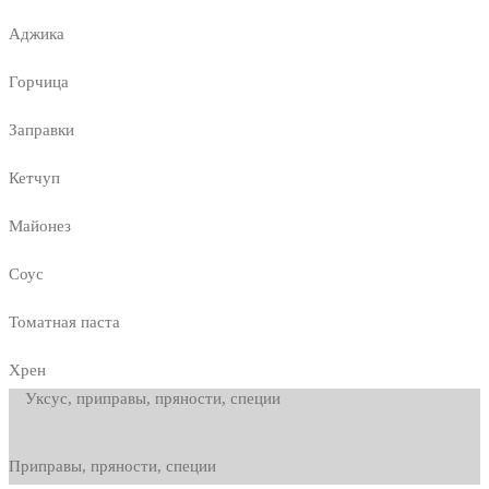
Аджика
Горчица
Заправки
Кетчуп
Майонез
Соус
Томатная паста
Хрен
Уксус, приправы, пряности, специи
Приправы, пряности, специи