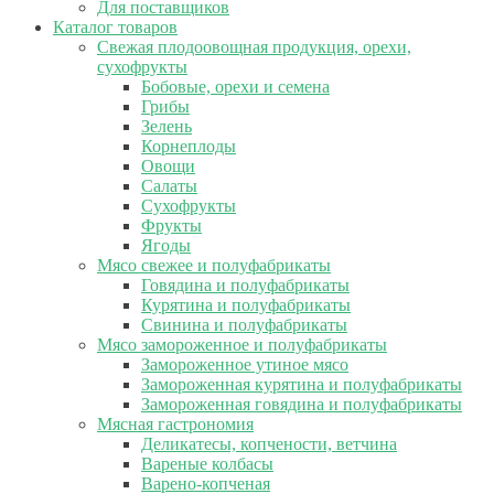
Для поставщиков
Каталог товаров
Свежая плодоовощная продукция, орехи,
сухофрукты
Бобовые, орехи и семена
Грибы
Зелень
Корнеплоды
Овощи
Салаты
Сухофрукты
Фрукты
Ягоды
Мясо свежее и полуфабрикаты
Говядина и полуфабрикаты
Курятина и полуфабрикаты
Свинина и полуфабрикаты
Мясо замороженное и полуфабрикаты
Замороженное утиное мясо
Замороженная курятина и полуфабрикаты
Замороженная говядина и полуфабрикаты
Мясная гастрономия
Деликатесы, копчености, ветчина
Вареные колбасы
Варено-копченая