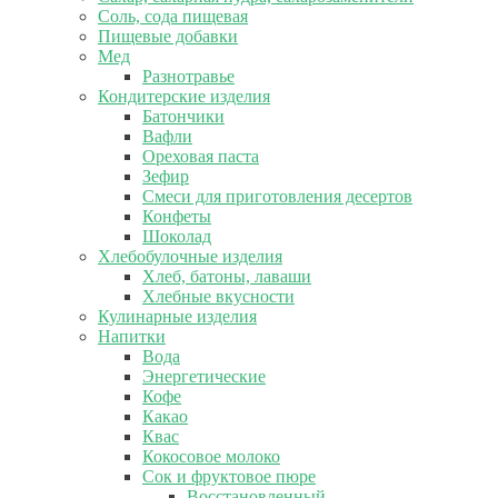
Соль, сода пищевая
Пищевые добавки
Мед
Разнотравье
Кондитерские изделия
Батончики
Вафли
Ореховая паста
Зефир
Смеси для приготовления десертов
Конфеты
Шоколад
Хлебобулочные изделия
Хлеб, батоны, лаваши
Хлебные вкусности
Кулинарные изделия
Напитки
Вода
Энергетические
Кофе
Какао
Квас
Кокосовое молоко
Сок и фруктовое пюре
Восстановленный