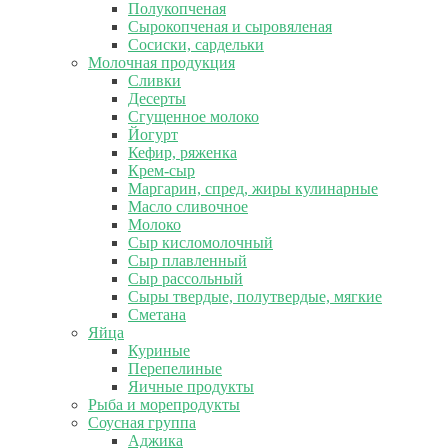
Полукопченая
Сырокопченая и сыровяленая
Сосиски, сардельки
Молочная продукция
Сливки
Десерты
Сгущенное молоко
Йогурт
Кефир, ряженка
Крем-сыр
Маргарин, спред, жиры кулинарные
Масло сливочное
Молоко
Сыр кисломолочный
Сыр плавленный
Сыр рассольный
Сыры твердые, полутвердые, мягкие
Сметана
Яйца
Куриные
Перепелиные
Яичные продукты
Рыба и морепродукты
Соусная группа
Аджика