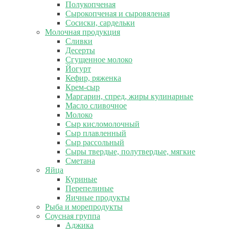
Полукопченая
Сырокопченая и сыровяленая
Сосиски, сардельки
Молочная продукция
Сливки
Десерты
Сгущенное молоко
Йогурт
Кефир, ряженка
Крем-сыр
Маргарин, спред, жиры кулинарные
Масло сливочное
Молоко
Сыр кисломолочный
Сыр плавленный
Сыр рассольный
Сыры твердые, полутвердые, мягкие
Сметана
Яйца
Куриные
Перепелиные
Яичные продукты
Рыба и морепродукты
Соусная группа
Аджика