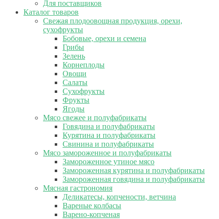
Для поставщиков
Каталог товаров
Свежая плодоовощная продукция, орехи,
сухофрукты
Бобовые, орехи и семена
Грибы
Зелень
Корнеплоды
Овощи
Салаты
Сухофрукты
Фрукты
Ягоды
Мясо свежее и полуфабрикаты
Говядина и полуфабрикаты
Курятина и полуфабрикаты
Свинина и полуфабрикаты
Мясо замороженное и полуфабрикаты
Замороженное утиное мясо
Замороженная курятина и полуфабрикаты
Замороженная говядина и полуфабрикаты
Мясная гастрономия
Деликатесы, копчености, ветчина
Вареные колбасы
Варено-копченая