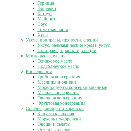
Горчица
Заправки
Кетчуп
Майонез
Соус
Томатная паста
Хрен
Уксус, приправы, пряности, специи
Уксус, бальзамические крем и уксус
Приправы, пряности, специи
Масло растительное
Оливковое масло
Подсолнечное масло
Консервация
Грибная консервация
Маслины и оливки
Морепродукты консервированные
Мясная консервация
Овощная консервация
Фруктовая консервация
Соленья, овощи по-корейски
Капуста квашеная
Морковь по-корейски
Овощи и салаты
Огурцы соленые