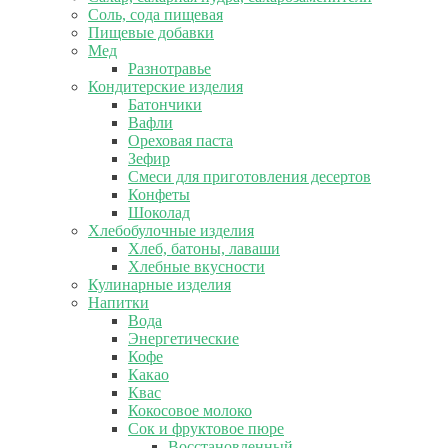
Соль, сода пищевая
Пищевые добавки
Мед
Разнотравье
Кондитерские изделия
Батончики
Вафли
Ореховая паста
Зефир
Смеси для приготовления десертов
Конфеты
Шоколад
Хлебобулочные изделия
Хлеб, батоны, лаваши
Хлебные вкусности
Кулинарные изделия
Напитки
Вода
Энергетические
Кофе
Какао
Квас
Кокосовое молоко
Сок и фруктовое пюре
Восстановленный