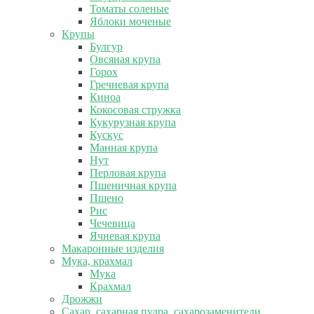
Томаты соленые
Яблоки моченые
Крупы
Булгур
Овсяная крупа
Горох
Гречневая крупа
Киноа
Кокосовая стружка
Кукурузная крупа
Кускус
Манная крупа
Нут
Перловая крупа
Пшеничная крупа
Пшено
Рис
Чечевица
Ячневая крупа
Макаронные изделия
Мука, крахмал
Мука
Крахмал
Дрожжи
Сахар, сахарная пудра, сахарозаменители