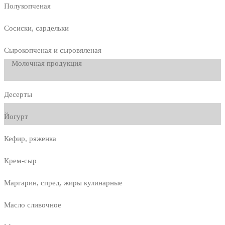
Полукопченая
Сосиски, сардельки
Сырокопченая и сыровяленая
Молочная продукция
Десерты
Йогурт
Кефир, ряженка
Крем-сыр
Маргарин, спред, жиры кулинарные
Масло сливочное