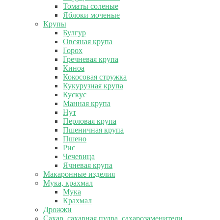
Томаты соленые
Яблоки моченые
Крупы
Булгур
Овсяная крупа
Горох
Гречневая крупа
Киноа
Кокосовая стружка
Кукурузная крупа
Кускус
Манная крупа
Нут
Перловая крупа
Пшеничная крупа
Пшено
Рис
Чечевица
Ячневая крупа
Макаронные изделия
Мука, крахмал
Мука
Крахмал
Дрожжи
Сахар, сахарная пудра, сахарозаменители