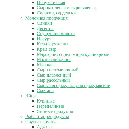
Полукопченая
Сырокопченая и сыровяленая
Сосиски, сардельки
Молочная продукция
Сливки
Десерты
Сгущенное молоко
Йогурт
Кефир, ряженка
Крем-сыр
Маргарин, спред, жиры кулинарные
Масло сливочное
Молоко
Сыр кисломолочный
Сыр плавленный
Сыр рассольный
Сыры твердые, полутвердые, мягкие
Сметана
Яйца
Куриные
Перепелиные
Яичные продукты
Рыба и морепродукты
Соусная группа
Аджика