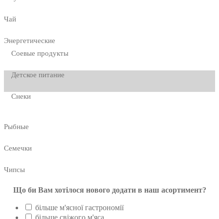
Чай
Энергетические
Соевые продукты
Детское питание
Снеки
Рыбные
Семечки
Чипсы
Що би Вам хотілося нового додати в наш асортимент?
більше м'ясної гастрономії
більше свіжого м'яса