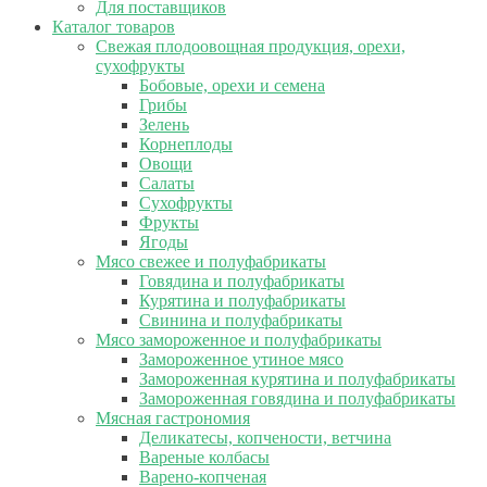
Для поставщиков
Каталог товаров
Свежая плодоовощная продукция, орехи,
сухофрукты
Бобовые, орехи и семена
Грибы
Зелень
Корнеплоды
Овощи
Салаты
Сухофрукты
Фрукты
Ягоды
Мясо свежее и полуфабрикаты
Говядина и полуфабрикаты
Курятина и полуфабрикаты
Свинина и полуфабрикаты
Мясо замороженное и полуфабрикаты
Замороженное утиное мясо
Замороженная курятина и полуфабрикаты
Замороженная говядина и полуфабрикаты
Мясная гастрономия
Деликатесы, копчености, ветчина
Вареные колбасы
Варено-копченая