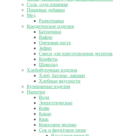
Соль, сода пищевая
Пищевые добавки
Мед
Разнотравье
Кондитерские изделия
Батончики
Вафли
Ореховая паста
Зефир
Смеси для приготовления десертов
Конфеты
Шоколад
Хлебобулочные изделия
Хлеб, батоны, лаваши
Хлебные вкусности
Кулинарные изделия
Напитки
Вода
Энергетические
Кофе
Какао
Квас
Кокосовое молоко
Сок и фруктовое пюре
Восстановленный