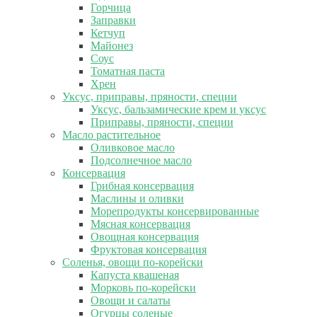
Горчица
Заправки
Кетчуп
Майонез
Соус
Томатная паста
Хрен
Уксус, приправы, пряности, специи
Уксус, бальзамические крем и уксус
Приправы, пряности, специи
Масло растительное
Оливковое масло
Подсолнечное масло
Консервация
Грибная консервация
Маслины и оливки
Морепродукты консервированные
Мясная консервация
Овощная консервация
Фруктовая консервация
Соленья, овощи по-корейски
Капуста квашеная
Морковь по-корейски
Овощи и салаты
Огурцы соленые