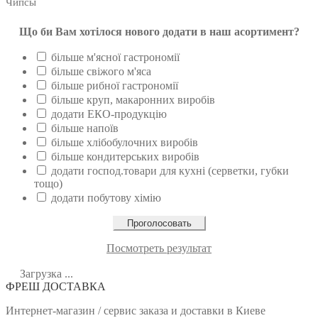
Чипсы
Що би Вам хотілося нового додати в наш асортимент?
більше м'ясної гастрономії
більше свіжого м'яса
більше рибної гастрономії
більше круп, макаронних виробів
додати ЕКО-продукцію
більше напоїв
більше хлібобулочних виробів
більше кондитерських виробів
додати господ.товари для кухні (серветки, губки
тощо)
додати побутову хімію
Посмотреть результат
Загрузка ...
ФРЕШ ДОСТАВКА
Интернет-магазин / сервис заказа и доставки в Киеве