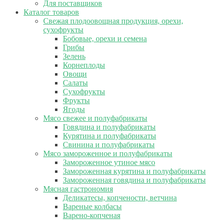
Для поставщиков
Каталог товаров
Свежая плодоовощная продукция, орехи,
сухофрукты
Бобовые, орехи и семена
Грибы
Зелень
Корнеплоды
Овощи
Салаты
Сухофрукты
Фрукты
Ягоды
Мясо свежее и полуфабрикаты
Говядина и полуфабрикаты
Курятина и полуфабрикаты
Свинина и полуфабрикаты
Мясо замороженное и полуфабрикаты
Замороженное утиное мясо
Замороженная курятина и полуфабрикаты
Замороженная говядина и полуфабрикаты
Мясная гастрономия
Деликатесы, копчености, ветчина
Вареные колбасы
Варено-копченая