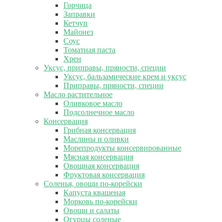
Горчица
Заправки
Кетчуп
Майонез
Соус
Томатная паста
Хрен
Уксус, приправы, пряности, специи
Уксус, бальзамические крем и уксус
Приправы, пряности, специи
Масло растительное
Оливковое масло
Подсолнечное масло
Консервация
Грибная консервация
Маслины и оливки
Морепродукты консервированные
Мясная консервация
Овощная консервация
Фруктовая консервация
Соленья, овощи по-корейски
Капуста квашеная
Морковь по-корейски
Овощи и салаты
Огурцы соленые