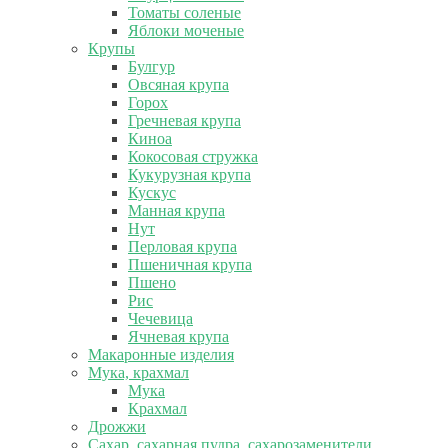
Томаты соленые
Яблоки моченые
Крупы
Булгур
Овсяная крупа
Горох
Гречневая крупа
Киноа
Кокосовая стружка
Кукурузная крупа
Кускус
Манная крупа
Нут
Перловая крупа
Пшеничная крупа
Пшено
Рис
Чечевица
Ячневая крупа
Макаронные изделия
Мука, крахмал
Мука
Крахмал
Дрожжи
Сахар, сахарная пудра, сахарозаменители