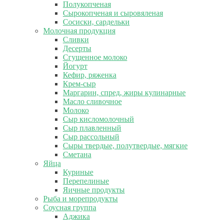
Полукопченая
Сырокопченая и сыровяленая
Сосиски, сардельки
Молочная продукция
Сливки
Десерты
Сгущенное молоко
Йогурт
Кефир, ряженка
Крем-сыр
Маргарин, спред, жиры кулинарные
Масло сливочное
Молоко
Сыр кисломолочный
Сыр плавленный
Сыр рассольный
Сыры твердые, полутвердые, мягкие
Сметана
Яйца
Куриные
Перепелиные
Яичные продукты
Рыба и морепродукты
Соусная группа
Аджика