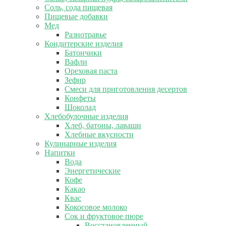
Соль, сода пищевая
Пищевые добавки
Мед
Разнотравье
Кондитерские изделия
Батончики
Вафли
Ореховая паста
Зефир
Смеси для приготовления десертов
Конфеты
Шоколад
Хлебобулочные изделия
Хлеб, батоны, лаваши
Хлебные вкусности
Кулинарные изделия
Напитки
Вода
Энергетические
Кофе
Какао
Квас
Кокосовое молоко
Сок и фруктовое пюре
Восстановленный