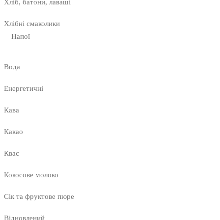
Хліб, батони, лаваші
Хлібні смаколики
Напої
Вода
Енергетичні
Кава
Какао
Квас
Кокосове молоко
Сік та фруктове пюре
Відновлений