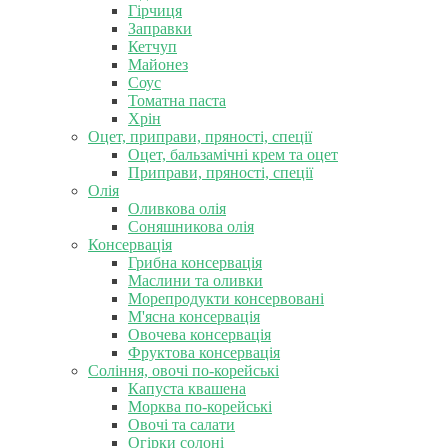
Гірчиця
Заправки
Кетчуп
Майонез
Соус
Томатна паста
Хрін
Оцет, приправи, пряності, спеції
Оцет, бальзамічні крем та оцет
Приправи, пряності, спеції
Олія
Оливкова олія
Соняшникова олія
Консервація
Грибна консервація
Маслини та оливки
Морепродукти консервовані
М'ясна консервація
Овочева консервація
Фруктова консервація
Соління, овочі по-корейські
Капуста квашена
Морква по-корейські
Овочі та салати
Огірки солоні