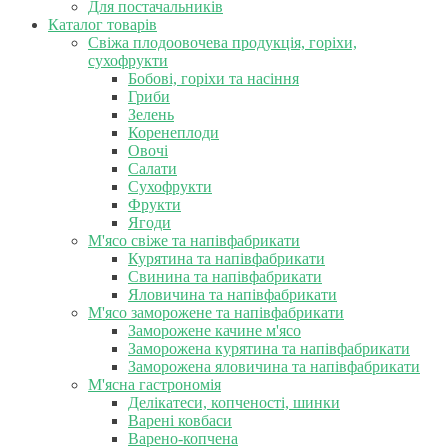
Для постачальників
Каталог товарів
Свіжа плодоовочева продукція, горіхи,
сухофрукти
Бобові, горіхи та насіння
Гриби
Зелень
Коренеплоди
Овочі
Салати
Сухофрукти
Фрукти
Ягоди
М'ясо свіже та напівфабрикати
Курятина та напівфабрикати
Свинина та напівфабрикати
Яловичина та напівфабрикати
М'ясо заморожене та напівфабрикати
Заморожене качине м'ясо
Заморожена курятина та напівфабрикати
Заморожена яловичина та напівфабрикати
М'ясна гастрономія
Делікатеси, копченості, шинки
Варені ковбаси
Варено-копчена