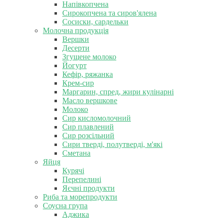
Напівкопчена
Сирокопчена та сиров'ялена
Сосиски, сардельки
Молочна продукція
Вершки
Десерти
Згущене молоко
Йогурт
Кефір, ряжанка
Крем-сир
Маргарин, спред, жири кулінарні
Масло вершкове
Молоко
Сир кисломолочний
Сир плавлений
Сир розсільний
Сири тверді, полутверді, м'які
Сметана
Яйця
Курячі
Перепелині
Яєчні продукти
Риба та морепродукти
Соусна група
Аджика