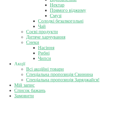
Нектар
Прямого віджиму
Смузі
Солодкі безалкогольні
Чай
Соєві продукти
Дитяче харчування
Снеки
Насіння
Рибні
Чипси
Акції
Всі акційні товари
Спеціальна пропозиція Свинина
Спеціальна пропозиція Заряджайся!
Мій запис
Список бажань
Замовити