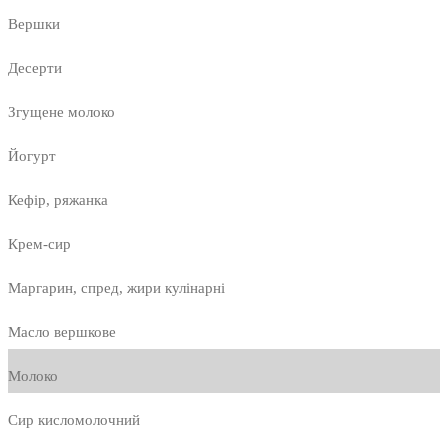
Вершки
Десерти
Згущене молоко
Йогурт
Кефір, ряжанка
Крем-сир
Маргарин, спред, жири кулінарні
Масло вершкове
Молоко
Сир кисломолочний