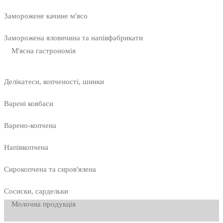
Заморожене качине м'ясо
Заморожена яловичина та напівфабрикати
М'ясна гастрономія
Делікатеси, копченості, шинки
Варені ковбаси
Варено-копчена
Напівкопчена
Сирокопчена та сиров'ялена
Сосиски, сардельки
Молочна продукція