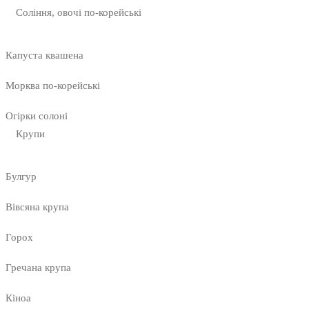
Соління, овочі по-корейські
Капуста квашена
Морква по-корейські
Огірки солоні
Крупи
Булгур
Вівсяна крупа
Горох
Гречана крупа
Кіноа