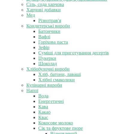
Сіль, сода харчова
Харчові добавки
Мед
Різнотрав'я
Кондитерські вироби
Батончики
Вафлі
Горіхова паста
Зефір
Суміші для приготування десертів
Цукерки
Шоколад
Хлібобулочні вироби
Хліб, батони, лаваші
Хлібні смаколики
Кулінарні вироби
Напої
Вода
Енергетичні
Кава
Какао
Квас
Кокосове молоко
Сік та фруктове пюре
Відновлений