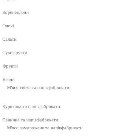
Коренеплоди
Овочі
Салати
Сухофрукти
Фрукти
Ягоди
М'ясо свіже та напівфабрикати
Курятина та напівфабрикати
Свинина та напівфабрикати
М'ясо заморожене та напівфабрикати