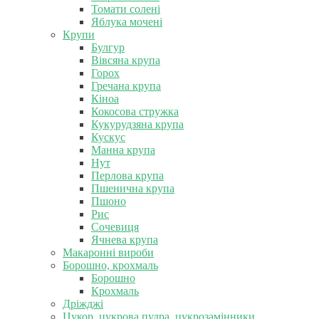
Томати солені
Яблука мочені
Крупи
Булгур
Вівсяна крупа
Горох
Гречана крупа
Кіноа
Кокосова стружка
Кукурудзяна крупа
Кускус
Манна крупа
Нут
Перлова крупа
Пшенична крупа
Пшоно
Рис
Сочевиця
Ячнева крупа
Макаронні вироби
Борошно, крохмаль
Борошно
Крохмаль
Дріжджі
Цукор, цукрова пудра, цукрозамінники