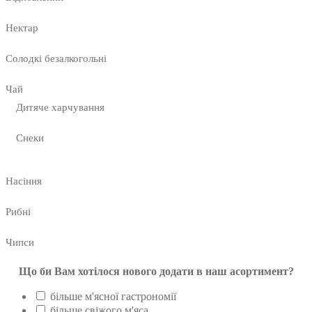
Нектар
Солодкі безалкогольні
Чай
Дитяче харчування
Снеки
Насіння
Рибні
Чипси
Що би Вам хотілося нового додати в наш асортимент?
більше м'ясної гастрономії
більше свіжого м'яса