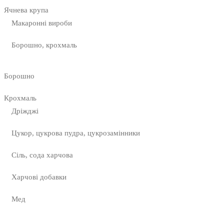
Ячнева крупа
Макаронні вироби
Борошно, крохмаль
Борошно
Крохмаль
Дріжджі
Цукор, цукрова пудра, цукрозамінники
Сіль, сода харчова
Харчові добавки
Мед