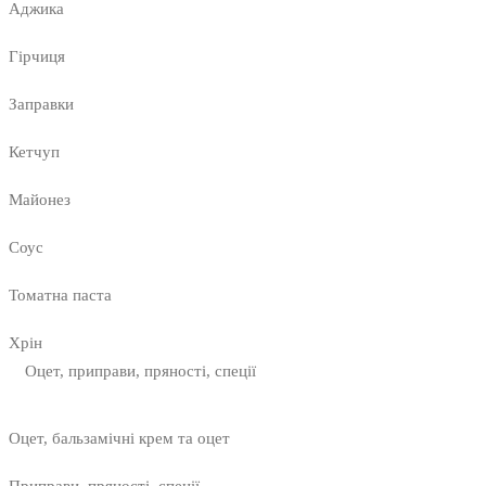
Аджика
Гірчиця
Заправки
Кетчуп
Майонез
Соус
Томатна паста
Хрін
Оцет, приправи, пряності, спеції
Оцет, бальзамічні крем та оцет